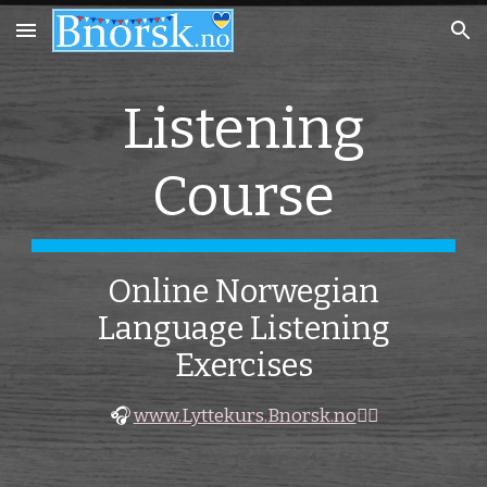
Skip to main content
Skip to navigation
Listening
Course
Online Norwegian
Language Listening
Exercises
🎧
www.Lyttekurs.Bnorsk.no
👂🏻