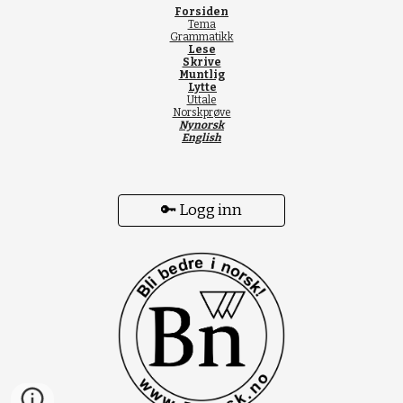
Forsiden
Tema
Grammatikk
Lese
Skrive
Muntlig
Lytte
Uttale
Norskprøve
Nynorsk
English
🔑 Logg inn