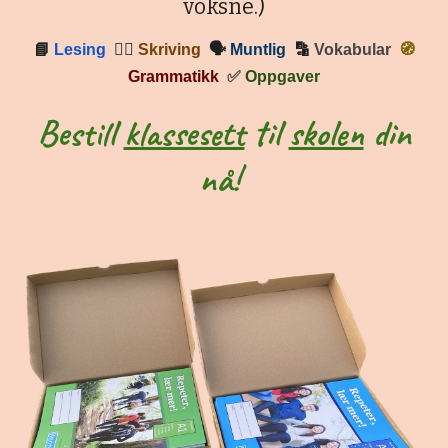
voksne.)
📘
Lesing
✍🏼
Skriving
🗣
Muntlig
🔡
Vokabular
🧭
Grammatikk
✅
Oppgaver
Bestill
klassesett
til
skolen
din
nå!