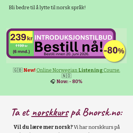
Bli bedre til å lytte til norsk språk!
🇬🇧
New!
Online Norwegian
Listening
Course.
🇳🇴
🎧
Now: - 80%
Ta et
norskkurs
på B
norsk.no:
Vil du lære mer norsk?
Vi har norskkurs på