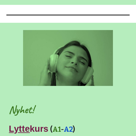
Nyhet!
Lytte
kurs
(
A1
-
A2
)