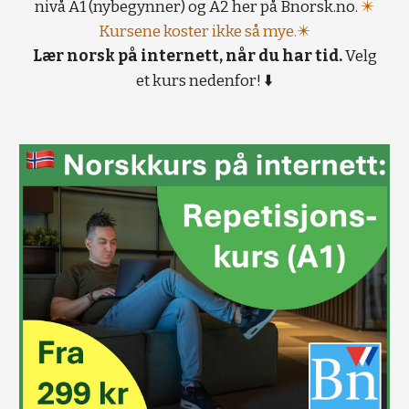
nivå A1 (nybegynner) og A2 her på Bnorsk.no.
✴️
Kursene koster ikke så mye.✴️
Lær norsk på internett, når du har tid.
Velg
et kurs nedenfor! ⬇️