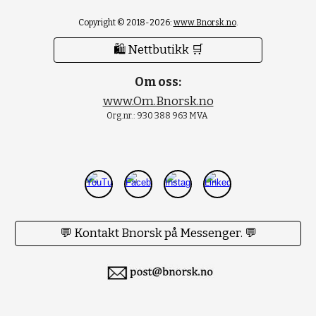
Copyright © 2018-2026:
www.Bnorsk.no
.
🛍 Nettbutikk 🛒
Om oss:
www.Om.Bnorsk.no
Org.nr.: 930 388 963 MVA
💬 Kontakt Bnorsk på Messenger. 💬