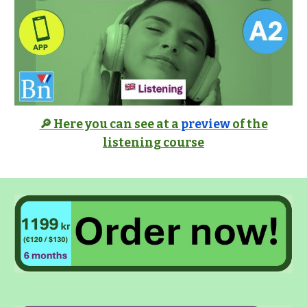
🔎 Here you can
see
a
t a
preview
of the
listening course