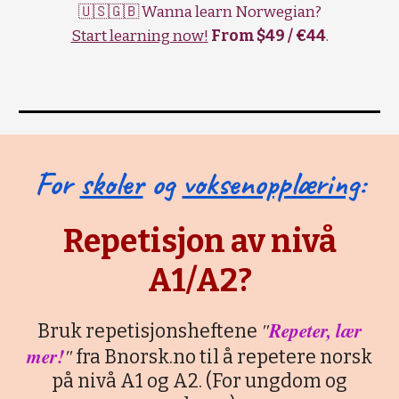
🇺🇸🇬🇧 Wanna learn Norwegian?
Start learning now!
From $49 / €44
.
For
skoler
og
voksenopplæring
:
Repetisjon av nivå
A1/A2?
"
Repeter, lær
Bruk repetisjonsheftene
mer!
"
fra Bnorsk.no til å repetere norsk
på nivå A1 og A2. (For ungdom og