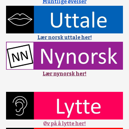
Muntlige øvelser
Lær norsk uttale her!
Lær nynorsk her!
Øv på å lytte her!