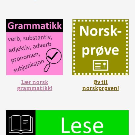
Lær norsk
Øv til
grammatikk!
norskprøven!