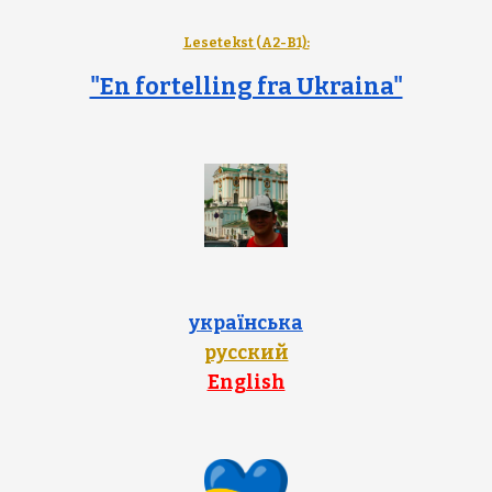
Lesetekst (A2-B1):
"En fortelling fra Ukraina"
українська
русский
English