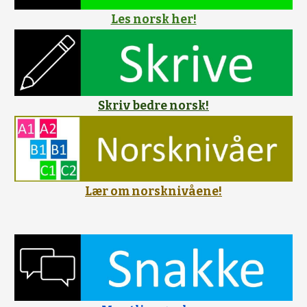
Les norsk her!
Skriv bedre norsk!
Lær om norsknivåene!