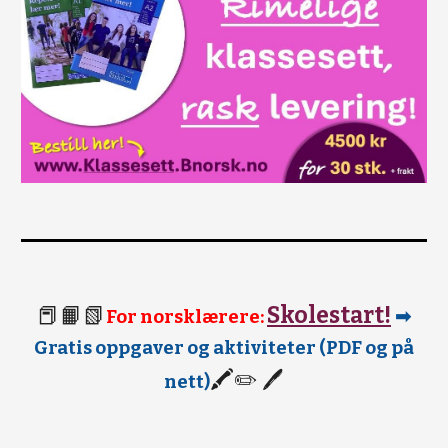
📕📙📗
Skolestart!
For norsklærere:
➡
Gratis oppgaver og aktiviteter (PDF og på
🖍✏️ 🖊
nett)