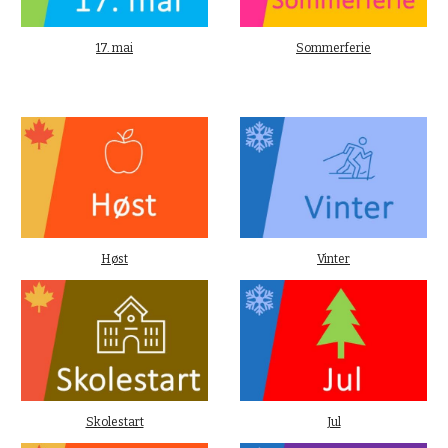
17. mai
Sommerferie
Høst
Vinter
Skolestart
Jul