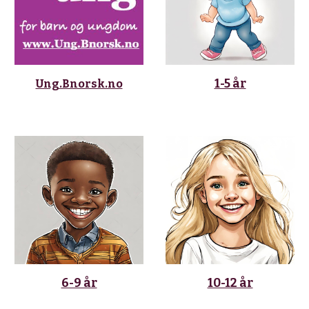
1-5 år
Ung.Bnorsk.no
6-9 år
10-12 år