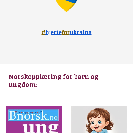
#
hjerte
for
ukraina
Norskopplæring for barn og
ungdom: