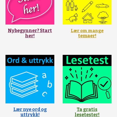
Nybegynner? Start
Lær om mange
her!
temaer!
Lær nye ord og
Ta gratis
uttrykk!
lesetester!