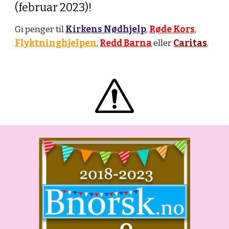
(februar 2023)!
Gi penger til
Kirkens Nødhjelp
,
Røde Kors
,
Flyktninghjelpen
,
Redd Barna
eller
Caritas
.