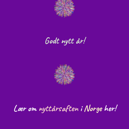
God
t nytt år!
Lær om
nyttårsaften
i
Norge
her!