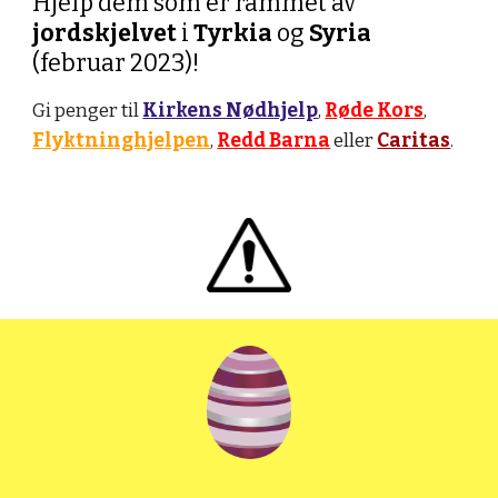
Hjelp dem som er rammet av
jordskjelvet
i
Tyrkia
og
Syria
(februar 2023)!
Gi penger til
Kirkens Nødhjelp
,
Røde Kors
,
Flyktninghjelpen
,
Redd Barna
eller
Caritas
.