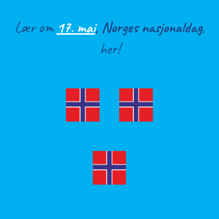
Lær om
17. mai
,
Norges nasjonaldag
,
her!