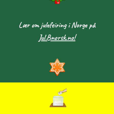
Lær om julefeiring i Norge på
Jul.Bnorsk.no!