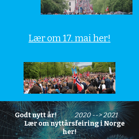
Lær om 17. mai her!
Godt nytt år!
2020 --> 2021
Lær om nyttårsfeiring i Norge
her!