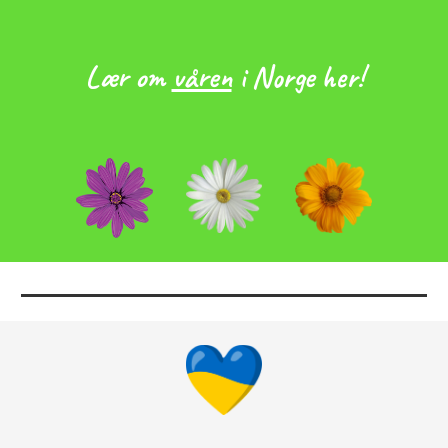
Lær om
våren
i Norge her!