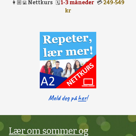
👩🏼‍💻
Nettkurs
🗓
1-3 måneder
💳
249-549
kr
Meld deg på
her
!
Lær om sommer og