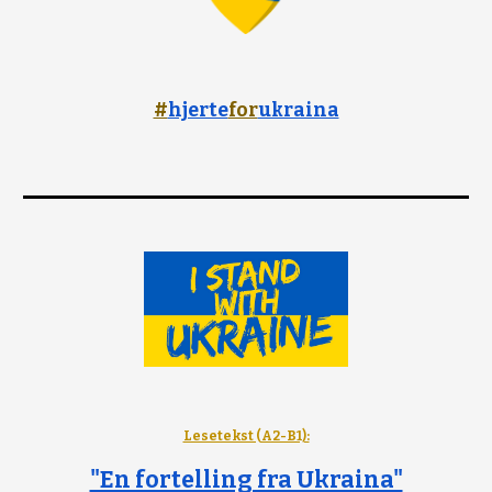
#
hjerte
for
ukraina
Lesetekst (A2-B1):
"En fortelling fra Ukraina"