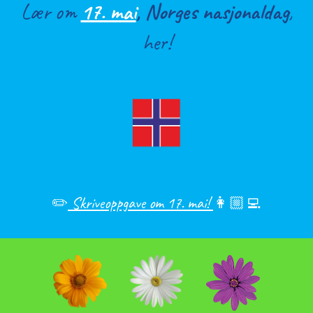
Lær om
17. mai
,
Norges nasjonaldag
,
her!
✏️
Skriveoppgave om 17. mai!
👩🏼‍💻