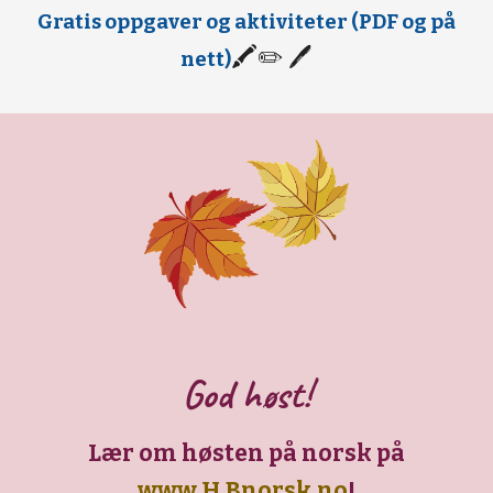
Gratis oppgaver og aktiviteter (PDF og på
🖍✏️ 🖊
nett)
God
høst
!
Lær om
høsten
på norsk på
www.H.Bnorsk.no
!