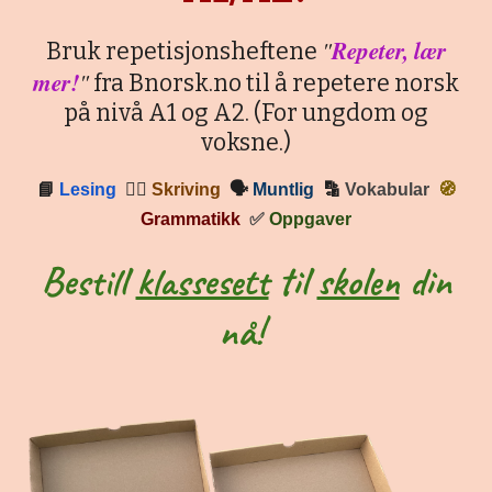
"
Repeter, lær
Bruk repetisjonsheftene
mer!
"
fra Bnorsk.no til å repetere norsk
på nivå A1 og A2. (For ungdom og
voksne.)
📘
Lesing
✍🏼
Skriving
🗣
Muntlig
🔡
Vokabular
🧭
Grammatikk
✅
Oppgaver
Bestill
klassesett
til
skolen
din
nå!