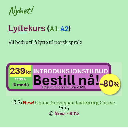
Nyhet!
Lytte
kurs
(
A1
-
A2
)
Bli bedre til å lytte til norsk språk!
🇬🇧
New!
Online Norwegian
Listening
Course.
🇳🇴
🎧
Now: - 80%