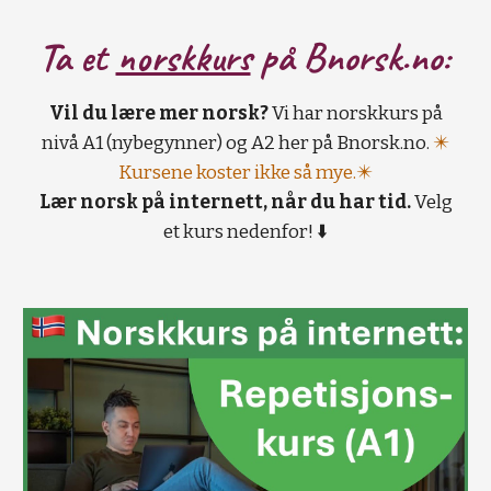
Ta et
norskkurs
på B
norsk.no:
Vil du lære mer norsk?
Vi har norskkurs på
nivå A1 (nybegynner) og A2 her på Bnorsk.no.
✴️
Kursene koster ikke så mye.✴️
Lær norsk på internett, når du har tid.
Velg
et kurs nedenfor! ⬇️