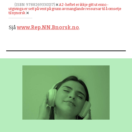
(ISBN: 9788269330137) ❌
A2-heftet er ikkje gitt ut enno -
utgivinga er sett på vent på grunn av manglande ressursar til å omsetje
til nynorsk.
❌
...........................
Sjå
www.Rep.NN.Bnorsk.no
.