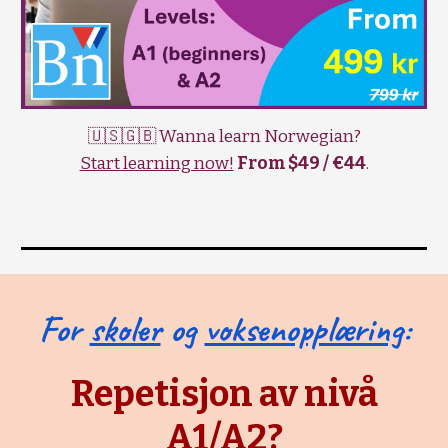
🇺🇸🇬🇧 Wanna learn Norwegian?
Start learning now!
From $49 / €44
.
For
skoler
og
voksenopplæring
:
Repetisjon av nivå
A1/A2?