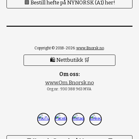
🟪 Bestill hefte på NYNORSK (A1) her!
Copyright © 2018-2026:
www.Bnorsk.no
.
🛍 Nettbutikk 🛒
Om oss:
www.Om.Bnorsk.no
Org.nr.: 930 388 963 MVA