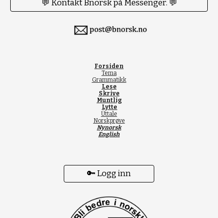
💬 Kontakt Bnorsk på Messenger. 💬
Forsiden
Tema
Grammatikk
Lese
Skrive
Muntlig
Lytte
Uttale
Norskprøve
Nynorsk
English
🔑 Logg inn