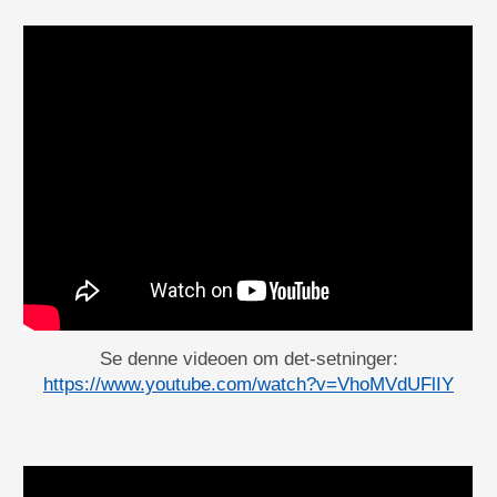
Se denne videoen om
d
et-setninger:
https://www.youtube.com/watch?v=VhoMVdUFlIY