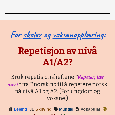
For
skoler
og
voksenopplæring
:
Repetisjon av nivå
A1/A2?
"
Repeter, lær
Bruk repetisjonsheftene
mer!
"
fra Bnorsk.no til å repetere norsk
på nivå A1 og A2. (For ungdom og
voksne.)
📘
Lesing
✍🏼
Skriving
🗣
Muntlig
🔡
Vokabular
🧭