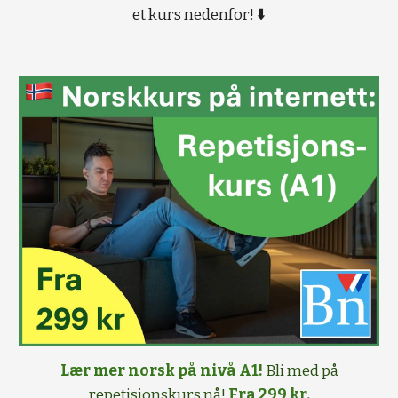
et kurs nedenfor! ⬇️
Lær mer norsk på nivå A1!
Bli med på
repetisjonskurs
nå
!
Fra 299 kr.