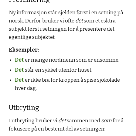
Ny informasjon står sjelden først i en setning på
norsk. Derfor bruker vi ofte
det
som et esktra
subjekt først i setningen for å presentere det
egentlige subjektet.
Eksempler:
Det
er mange nordmenn som er ensomme.
Det
står en sykkel utenfor huset.
Det
er ikke bra for kroppen å spise sjokolade
hver dag.
Utbryting
I utbryting bruker vi
det
sammen med
som
for å
fokusere på en bestemt del av setningen: