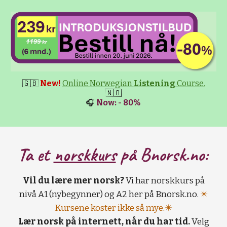
🇬🇧
New!
Online Norwegian
Listening
Course.
🇳🇴
🎧
Now: - 80%
Ta et
norskkurs
på B
norsk.no:
Vil du lære mer norsk?
Vi har norskkurs på
nivå A1 (nybegynner) og A2 her på Bnorsk.no.
✴️
Kursene koster ikke så mye.✴️
Lær norsk på internett, når du har tid.
Velg