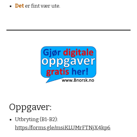
Det
er fint vær ute.
Oppgaver:
Utbryting (B1-B2):
https://forms.gle/msiKLUMrFTNjX4kp6