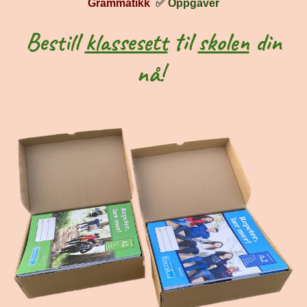
Grammatikk
✅
Oppgaver
Bestill
klassesett
til
skolen
din
nå!