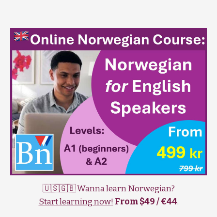
🇺🇸🇬🇧 Wanna learn Norwegian?
Start learning now!
From $49 / €44
.