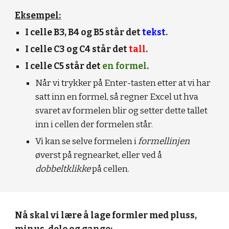
Eksempel:
I celle B3, B4 og B5 står det 
tekst
.
I celle C3 og C4 står det 
tall
.
I celle C5 står det 
en formel
. 
Når vi trykker på Enter-tasten etter at vi har 
satt inn en formel, så regner Excel ut hva 
svaret av formelen blir og setter dette tallet 
inn i cellen der formelen står. 
Vi kan se selve formelen i 
formellinjen
øverst på regnearket, eller ved å 
dobbeltklikke
 på cellen.
Nå skal vi lære å lage formler med pluss, 