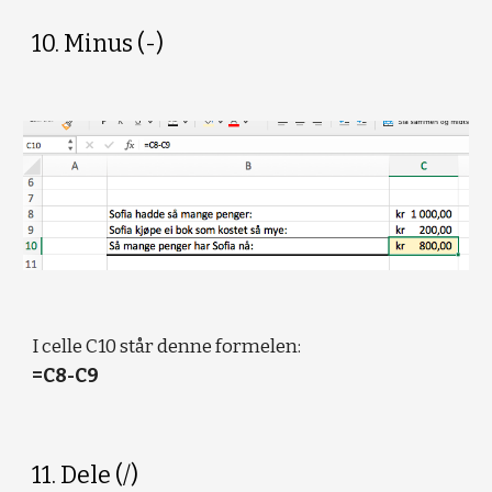
10. Minus (-)
I celle C10 står denne formelen:
=C8-C9
11. Dele (/)