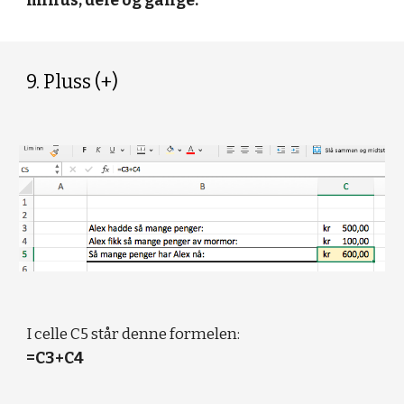
minus, dele og gange:
9. Pluss (+)
I celle C5 står denne formelen:
=C3+C4