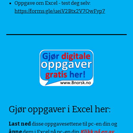
Oppgave om Excel - test deg selv: 
https://forms.gle/ueiV2Btx2V7QwFyp7
Gjør oppgaver i Excel her:
Last ned 
disse oppgavesettene til pc-en din og 
åpne
 dem i Excel på pc-en din.
Klikk på en av 