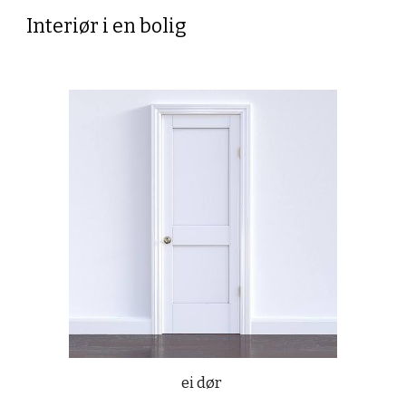
Interiør i en bolig
ei dør