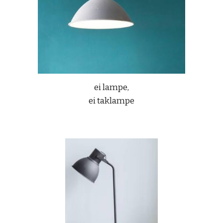
ei lampe,
ei taklampe