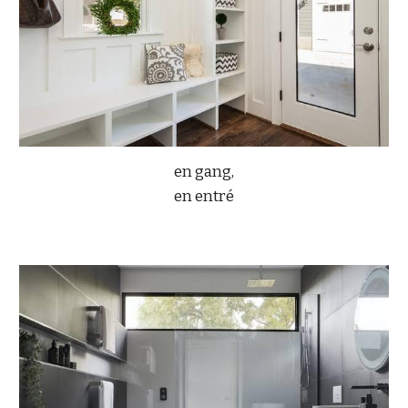
en gang,
en entré