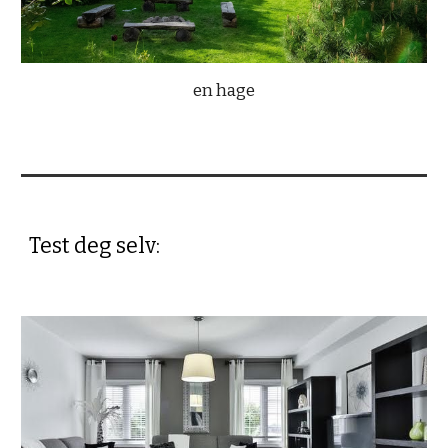
en hage
Test deg selv: