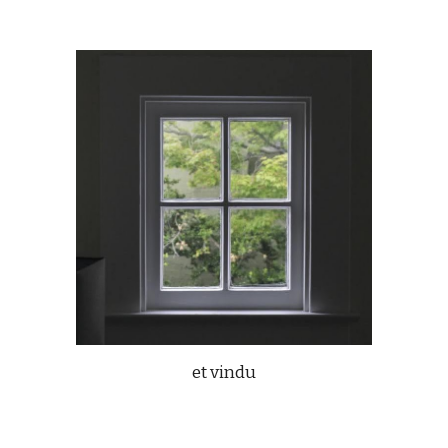
et vindu