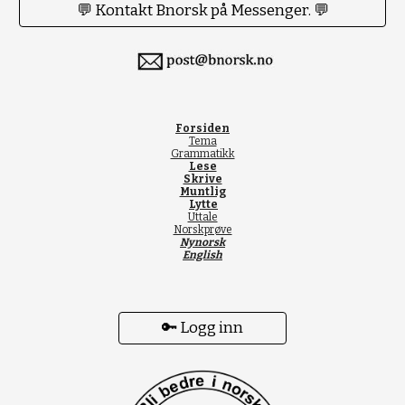
💬 Kontakt Bnorsk på Messenger. 💬
Forsiden
Tema
Grammatikk
Lese
Skrive
Muntlig
Lytte
Uttale
Norskprøve
Nynorsk
English
🔑 Logg inn