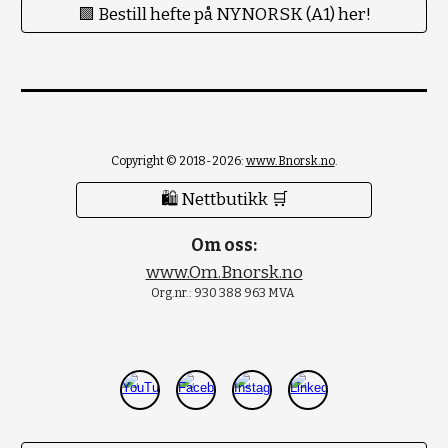
🟪 Bestill hefte på NYNORSK (A1) her!
Copyright © 2018-2026:
www.Bnorsk.no
.
🛍 Nettbutikk 🛒
Om oss:
www.Om.Bnorsk.no
Org.nr.: 930 388 963 MVA