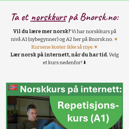
Ta et
norskkurs
på B
norsk.no:
Vil du lære mer norsk?
Vi har norskkurs på
nivå A1 (nybegynner) og A2 her på Bnorsk.no.
✴️
Kursene koster ikke så mye.✴️
Lær norsk på internett, når du har tid.
Velg
et kurs nedenfor! ⬇️