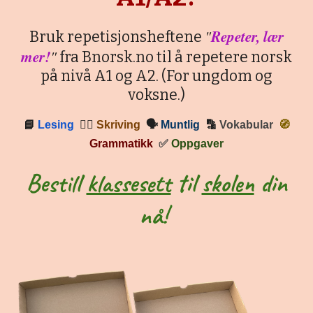
"
Repeter, lær
Bruk repetisjonsheftene
mer!
"
fra Bnorsk.no til å repetere norsk
på nivå A1 og A2. (For ungdom og
voksne.)
📘
Lesing
✍🏼
Skriving
🗣
Muntlig
🔡
Vokabular
🧭
Grammatikk
✅
Oppgaver
Bestill
klassesett
til
skolen
din
nå!