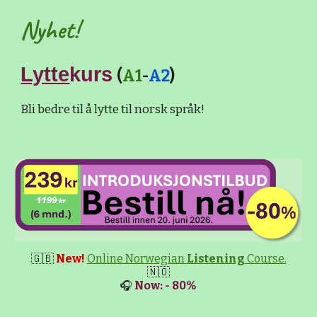
Nyhet!
Lytte
kurs
(
A1
-
A2
)
Bli bedre til å lytte til norsk språk!
🇬🇧
New!
Online Norwegian
Listening
Course.
🇳🇴
🎧
Now: - 80%