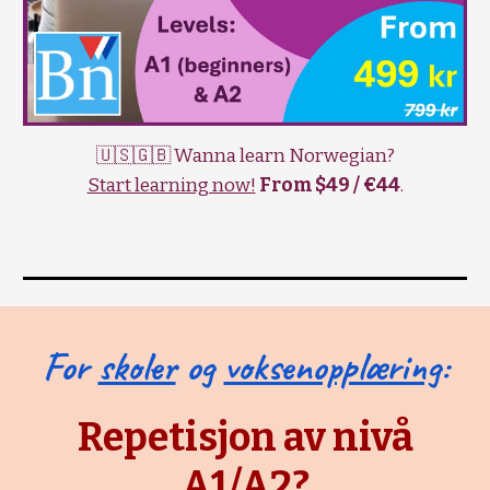
🇺🇸🇬🇧 Wanna learn Norwegian?
Start learning now!
From $49 / €44
.
For
skoler
og
voksenopplæring
:
Repetisjon av nivå
A1/A2?