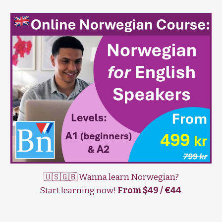
🇺🇸🇬🇧 Wanna learn Norwegian?
Start learning now!
From $49 / €44
.