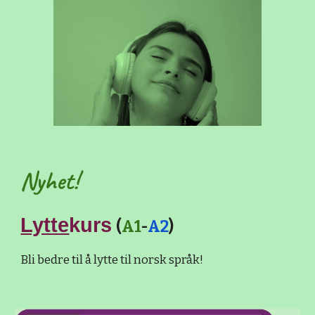
Nyhet!
Lytte
kurs
(
A1
-
A2
)
Bli bedre til å lytte til norsk språk!