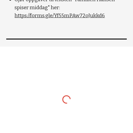
spiser middag" her:
https://forms.gle/Yf55mPAw72oJukkd6