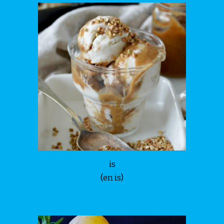
is
(en is)