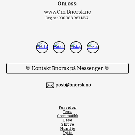
Om oss:
www.Om.Bnorsk.no
Org.nr.: 930 388 963 MVA
💬 Kontakt Bnorsk på Messenger. 💬
Forsiden
Tema
Grammatikk
Lese
Skrive
Muntlig
Lytte