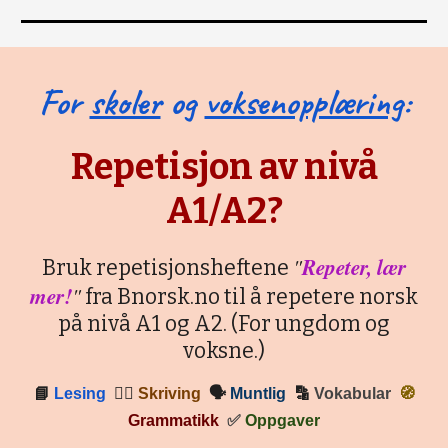
For
skoler
og
voksenopplæring
:
Repetisjon av nivå
A1/A2?
"
Repeter, lær
Bruk repetisjonsheftene
mer!
"
fra Bnorsk.no til å repetere norsk
på nivå A1 og A2. (For ungdom og
voksne.)
📘
Lesing
✍🏼
Skriving
🗣
Muntlig
🔡
Vokabular
🧭
Grammatikk
✅
Oppgaver