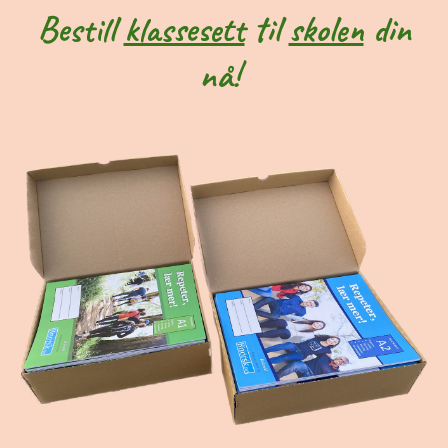
Bestill
klassesett
til
skolen
din
nå!