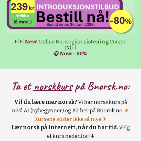
🇬🇧
New!
Online Norwegian
Listening
Course.
🇳🇴
🎧
Now: - 80%
Ta et
norskkurs
på B
norsk.no:
Vil du lære mer norsk?
Vi har norskkurs på
nivå A1 (nybegynner) og A2 her på Bnorsk.no.
✴️
Kursene koster ikke så mye.✴️
Lær norsk på internett, når du har tid.
Velg
et kurs nedenfor! ⬇️