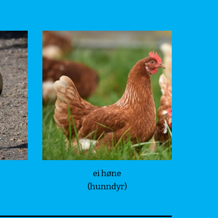
ei høne
(hunndyr)