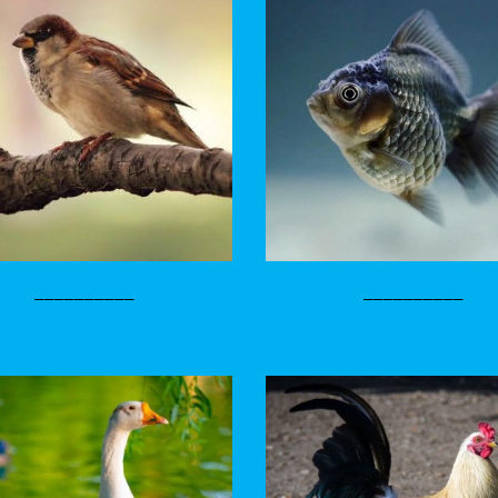
__________
__________