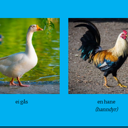
ei gås
en hane
(hanndyr)