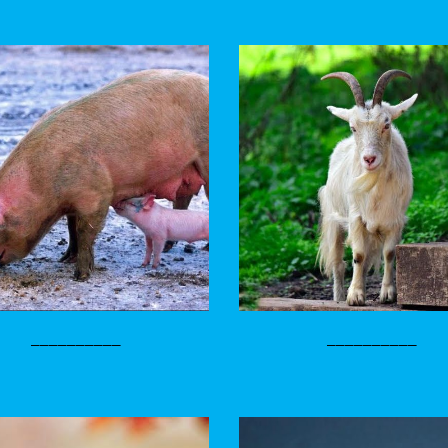
__________
__________