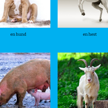
en hund
en hest