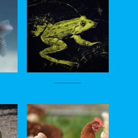
__________