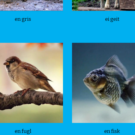
en gris
ei geit
en fugl
en fisk