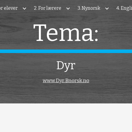
For elever
2. For lærere
3. Nynorsk
4. Engl
ip to main content
Skip to navigat
Tema:
Dyr
www.Dyr.Bnorsk.no