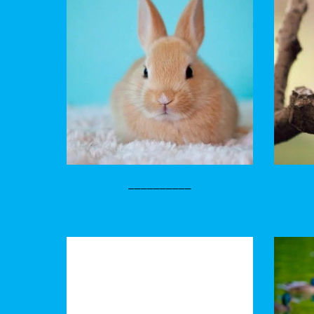
__________