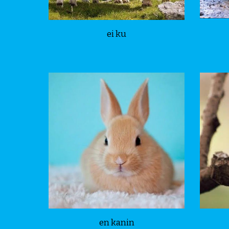
ei ku
en kanin