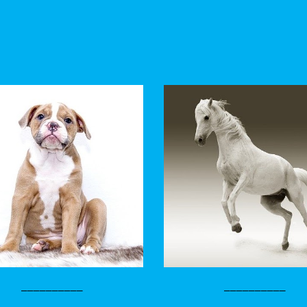
__________
__________