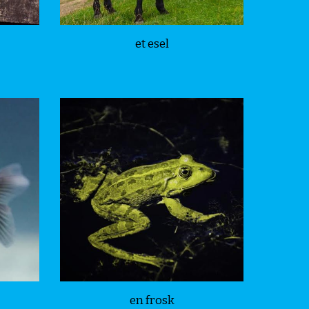
et esel
en frosk