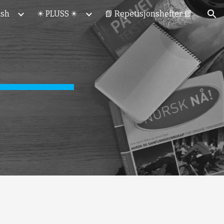
ish
✴️ PLUSS ✴️
📗 Repetisjonshefter 📘
ion