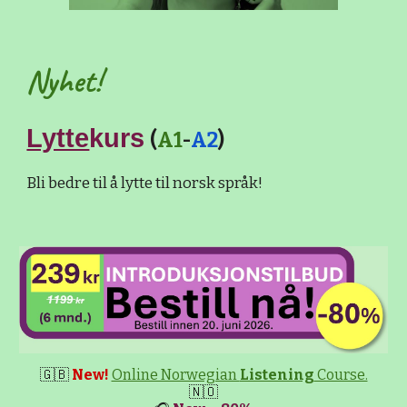
Nyhet!
Lytte
kurs
(
A1
-
A2
)
Bli bedre til å lytte til norsk språk!
🇬🇧
New!
Online Norwegian
Listening
Course.
🇳🇴