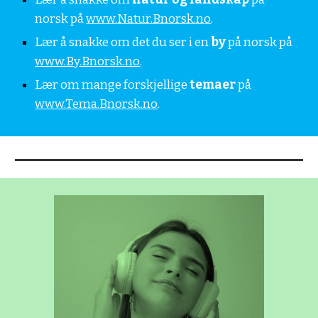
norsk på 
www.Natur.Bnorsk.n
o
. 
Lær å snakke om det du ser i en 
by
 på norsk på 
www.By.Bnorsk.no
. 
Lær om mange forskjellige 
temaer
 på 
www.Tema.Bnorsk.no
. 