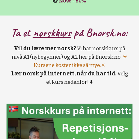
🎧
Now: - 80%
Ta et
norskkurs
på B
norsk.no:
Vil du lære mer norsk?
Vi har norskkurs på
nivå A1 (nybegynner) og A2 her på Bnorsk.no.
✴️
Kursene koster ikke så mye.✴️
Lær norsk på internett, når du har tid.
Velg
et kurs nedenfor! ⬇️