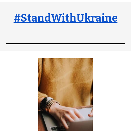
#StandWithUkraine