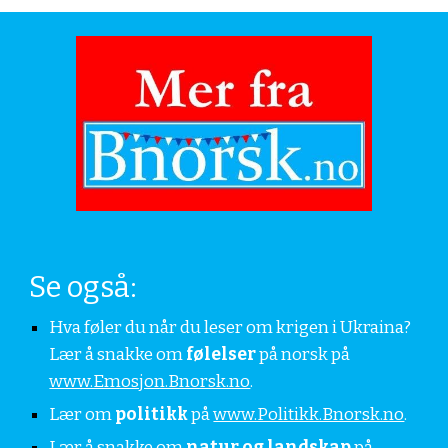
Se også:
Hva føler du når du leser om krigen i Ukraina? 
Lær å snakke om 
følelser
 på norsk på 
www.Emosjon.Bnorsk.no
.
Lær om 
politikk
 på 
www.Politikk.Bnorsk.no
. 
Lær å snakke om 
natur og landskap
 på 