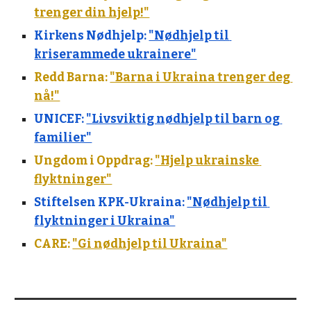
trenger din hjelp!"
Kirkens Nødhjelp: 
"Nødhjelp til 
kriserammede ukrainere"
Redd Barna: 
"Barna i Ukraina trenger deg 
nå!"
UNICEF: 
"Livsviktig nødhjelp til barn og 
familier"
Ungdom i Oppdrag: 
"Hjelp ukrainske 
flyktninger"
Stiftelsen KPK-Ukraina: 
"Nødhjelp til 
flyktninger i Ukraina"
CARE: 
"Gi nødhjelp til Ukraina"