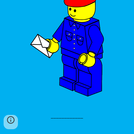
____________