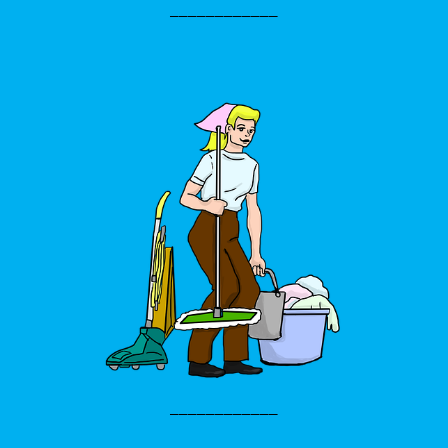
____________
____________