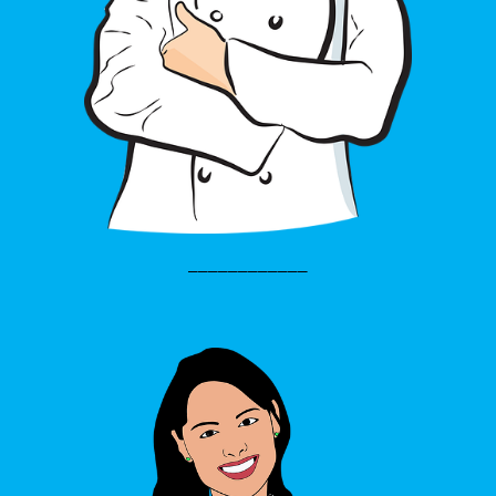
____________