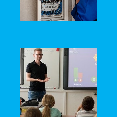
____________