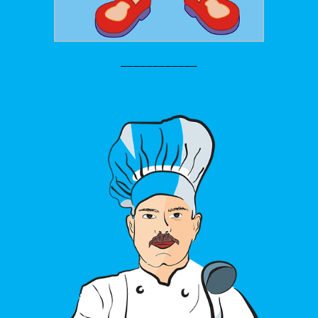
____________