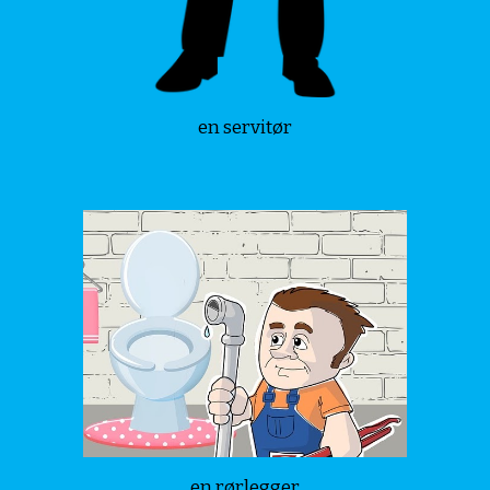
en servitør
en rørlegger