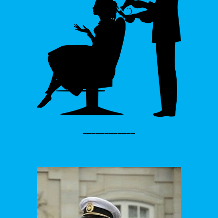
____________