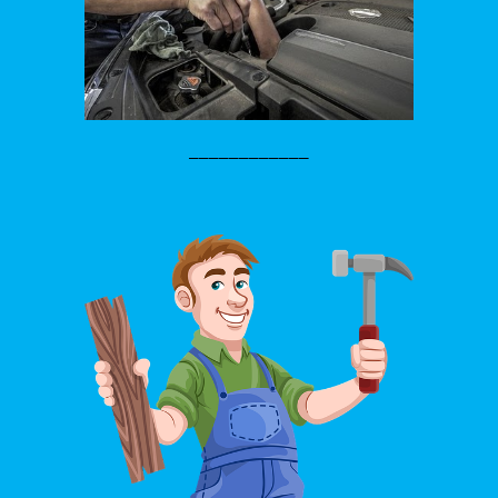
____________