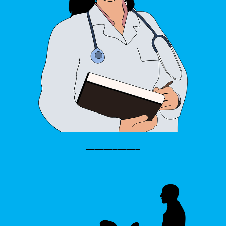
____________