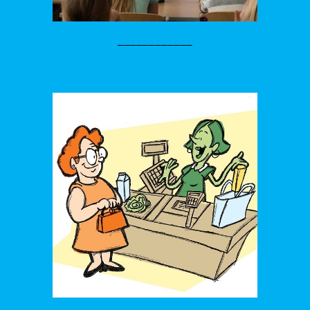
____________