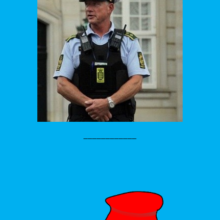
____________