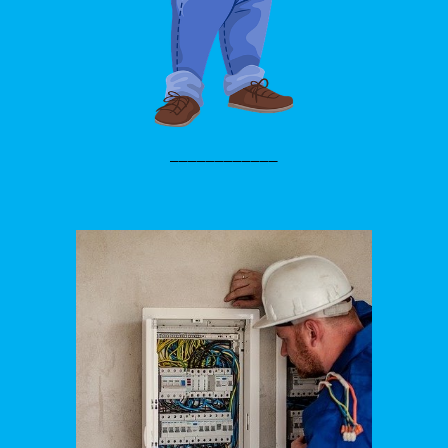
____________