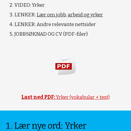
VIDEO: Yrker
LENKER:
Lær om jobb, arbeid og yrker
LENKER: Andre relevante nettsider
JOBBSØKNAD OG CV (PDF-filer)
Last ned PDF:
Yrker (vokabular + test)
Lær nye ord: Yrker