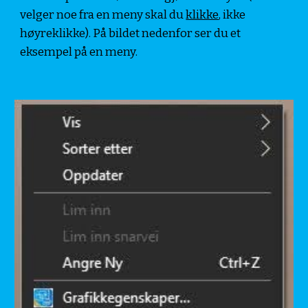
velger noe fra en meny skal du 
klikke
, ikke 
høyreklikke). På bildet nedenfor ser du et 
eksempel på en meny.