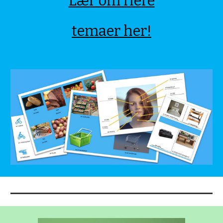
Lær om flere
temaer her!