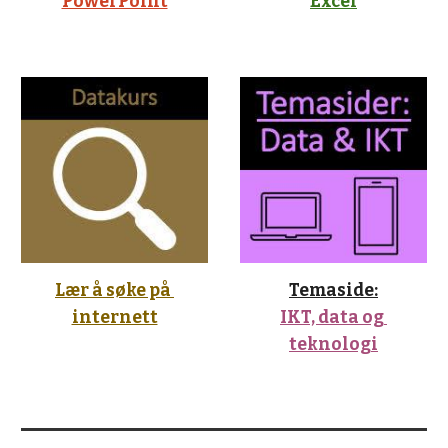
PowerPoint
Excel
Lær å søke på 
Temaside:
internett
IKT, data og 
teknologi