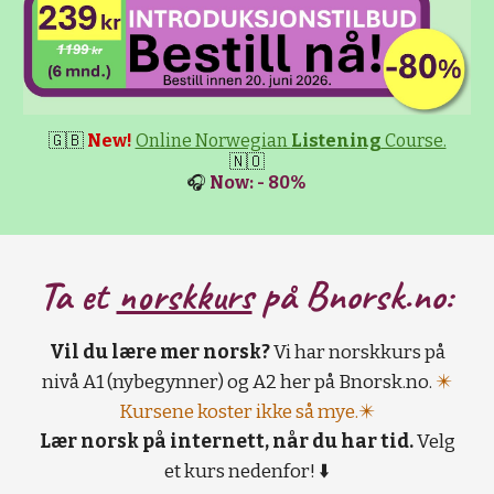
🇬🇧
New!
Online Norwegian
Listening
Course.
🇳🇴
🎧
Now: - 80%
Ta et
norskkurs
på B
norsk.no:
Vil du lære mer norsk?
Vi har norskkurs på
nivå A1 (nybegynner) og A2 her på Bnorsk.no.
✴️
Kursene koster ikke så mye.✴️
Lær norsk på internett, når du har tid.
Velg
et kurs nedenfor! ⬇️