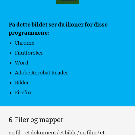
På dette bildet ser du ikoner for disse 
programmene:
Chrome
Filutforsker
Word
Adobe Acrobat Reader
Bilder
Firefox
6. Filer og mapper
en fil = et dokument / et bilde / en film / et 