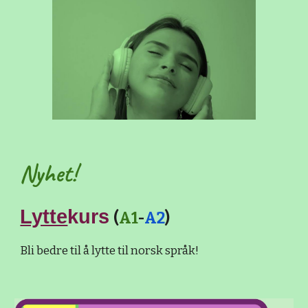
Nyhet!
Lytte
kurs
(
A1
-
A2
)
Bli bedre til å lytte til norsk språk!