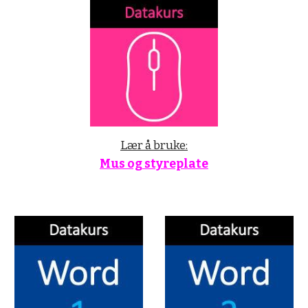
Lær å bruke:
Mus og styreplate