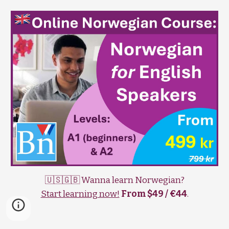
🇺🇸🇬🇧 Wanna learn Norwegian?
Start learning now!
From $49 / €44
.