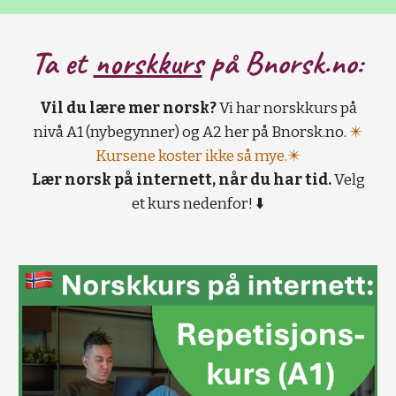
Ta et
norskkurs
på B
norsk.no:
Vil du lære mer norsk?
Vi har norskkurs på
nivå A1 (nybegynner) og A2 her på Bnorsk.no.
✴️
Kursene koster ikke så mye.✴️
Lær norsk på internett, når du har tid.
Velg
et kurs nedenfor! ⬇️