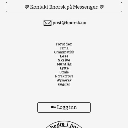
💬 Kontakt Bnorsk på Messenger. 💬
Forsiden
Tema
Grammatikk
Lese
Skrive
Muntlig
Lytte
Uttale
Norskprøve
Nynorsk
English
🔑 Logg inn