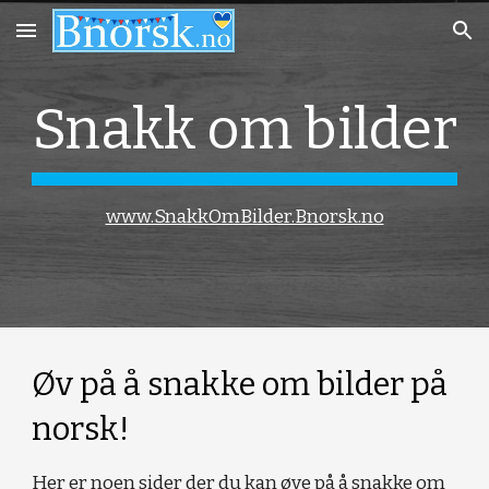
Skip to main content
Skip to navigation
Snakk om bilder
www.SnakkOmBilder.Bnorsk.no
Øv på å snakke om bilder på
norsk!
Her er noen sider der du kan øve på å snakke om