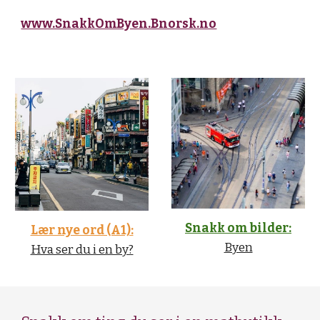
www.SnakkOmByen.Bnorsk.no
Snakk om bilder:
Lær nye ord (A1):
Byen
Hva ser du i en by?