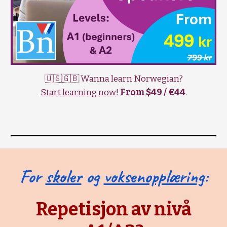
🇺🇸🇬🇧 Wanna learn Norwegian?
Start learning now!
From $49 / €44
.
For
skoler
og
voksenopplæring
:
Repetisjon av nivå