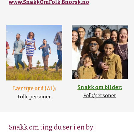
www.SnakkOmFolk.Bnorsk.no
Snakk om bilder:
Lær nye ord (A1):
Folk/personer
Folk, personer
Snakk om ting du ser i en by: