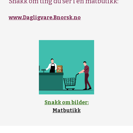
Snakk om ting du ser i en matbutikk:
www.Dagligvare.Bnorsk.no
Snakk om bilder:
Matbutikk