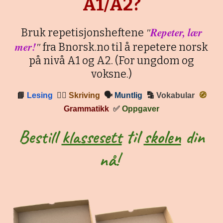
A1/A2?
"
Repeter, lær
Bruk repetisjonsheftene
mer!
"
fra Bnorsk.no til å repetere norsk
på nivå A1 og A2. (For ungdom og
voksne.)
📘
Lesing
✍🏼
Skriving
🗣
Muntlig
🔡
Vokabular
🧭
Grammatikk
✅
Oppgaver
Bestill
klassesett
til
skolen
din
nå!