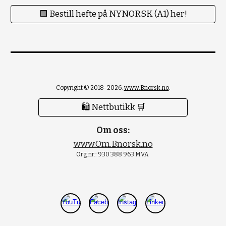
🟪 Bestill hefte på NYNORSK (A1) her!
Copyright © 2018-2026:
www.Bnorsk.no
.
🛍 Nettbutikk 🛒
Om oss:
www.Om.Bnorsk.no
Org.nr.: 930 388 963 MVA