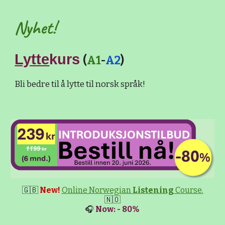
Nyhet!
Lytte
kurs
(
A1
-
A2
)
Bli bedre til å lytte til norsk språk!
🇬🇧
New!
Online Norwegian
Listening
Course.
🇳🇴
🎧
Now: - 80%