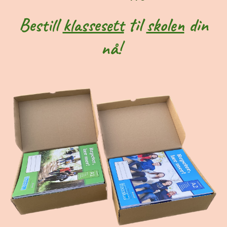
Bestill
klassesett
til
skolen
din
nå!