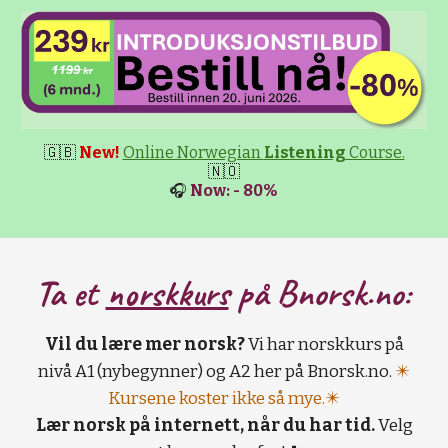
🇬🇧
New!
Online Norwegian
Listening
Course.
🇳🇴
🎧
Now: - 80%
Ta et
norskkurs
på B
norsk.no:
Vil du lære mer norsk?
Vi har norskkurs på
nivå A1 (nybegynner) og A2 her på Bnorsk.no.
✴️
Kursene koster ikke så mye.✴️
Lær norsk på internett, når du har tid.
Velg