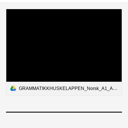
GRAMMATIKKHUSKELAPPEN_Norsk_A1_A2_B1 - v2_2.pdf