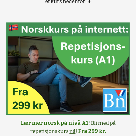
et kurs nedenfor! ⬇️
Lær mer norsk på nivå A1!
Bli med på
repetisjonskurs
nå
!
Fra 299 kr.