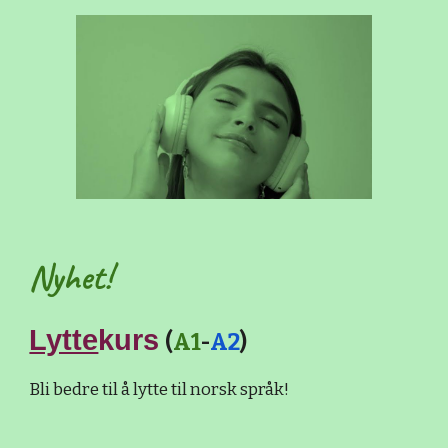
Nyhet!
Lytte
kurs
(
A1
-
A2
)
Bli bedre til å lytte til norsk språk!