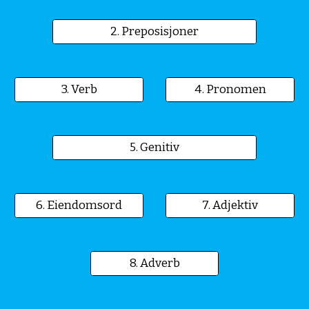
2. Preposisjoner
3. Verb
4. Pronomen
5. Genitiv
6. Eiendomsord
7. Adjektiv
8. Adverb