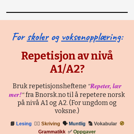
For
skoler
og
voksenopplæring
:
Repetisjon av nivå
A1/A2?
"
Repeter, lær
Bruk repetisjonsheftene
mer!
"
fra Bnorsk.no til å repetere norsk
på nivå A1 og A2. (For ungdom og
voksne.)
📘
Lesing
✍🏼
Skriving
🗣
Muntlig
🔡
Vokabular
🧭
Grammatikk
✅
Oppgaver