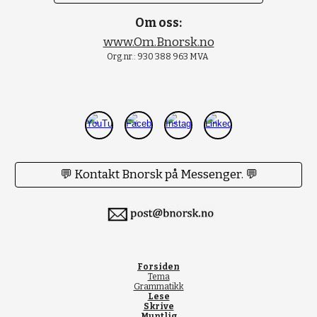
Om oss:
www.Om.Bnorsk.no
Org.nr.: 930 388 963 MVA
💬 Kontakt Bnorsk på Messenger. 💬
Forsiden
Tema
Grammatikk
Lese
Skrive
Muntlig