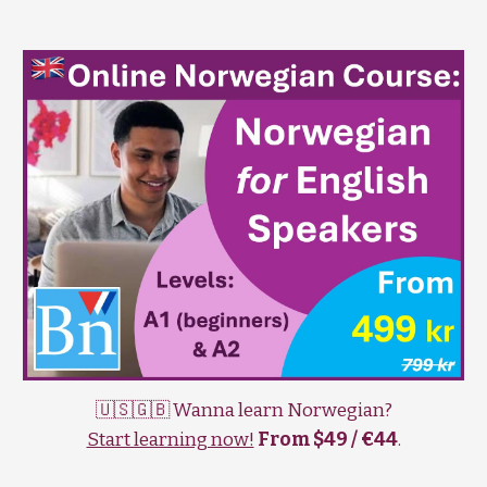
🇺🇸🇬🇧 Wanna learn Norwegian?
Start learning now!
From $49 / €44
.