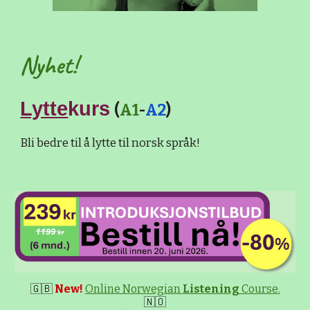
Nyhet!
Lytte
kurs
(
A1
-
A2
)
Bli bedre til å lytte til norsk språk!
🇬🇧
New!
Online Norwegian
Listening
Course.
🇳🇴