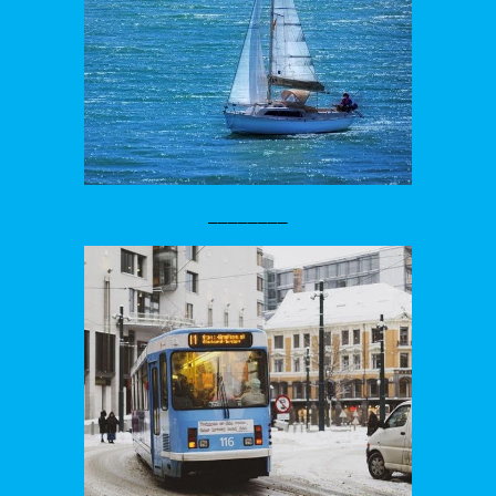
________