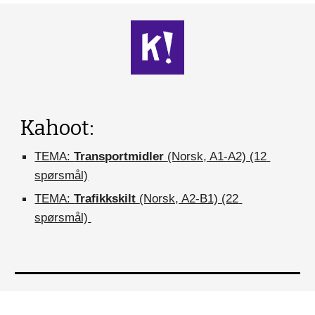
Kahoot:
TEMA: 
Transportmidler 
(Norsk, A1-A2) (12 
spørsmål)
TEMA: 
Trafikkskilt 
(Norsk, A2-B1) (22 
spørsmål)