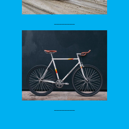
________
________