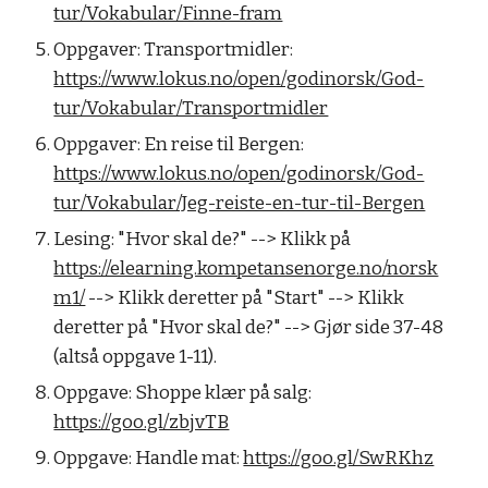
tur/Vokabular/Finne-fram
Oppgaver: Transportmidler: 
https://www.lokus.no/open/godinorsk/God-
tur/Vokabular/Transportmidler
Oppgaver: En reise til Bergen: 
https://www.lokus.no/open/godinorsk/God-
tur/Vokabular/Jeg-reiste-en-tur-til-Bergen
Lesing: "Hvor skal de?" --> Klikk på 
https://elearning.kompetansenorge.no/norsk
m1/
 --> Klikk deretter på "Start" --> Klikk 
deretter på "Hvor skal de?" --> Gjør side 37-48 
(altså oppgave 1-11).
Oppgave: Shoppe klær på salg: 
https://goo.gl/zbjvTB
Oppgave: Handle mat: 
https://goo.gl/SwRKhz