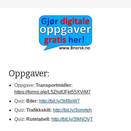
Oppgaver:
Oppgave: 
Transportmidler:
https://forms.gle/L5ZhdfJFkt55XVrM7
Quiz: 
Biler:
http://bit.ly/3t48pW7
Quiz: 
Trafikkskilt:
http://bit.ly/3omrteh
Quiz: 
Rutetabell: 
http://bit.ly/39jNOVT