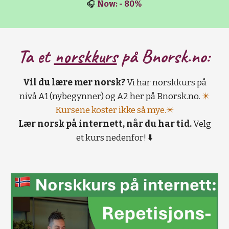
🎧
Now: - 80%
Ta et
norskkurs
på B
norsk.no:
Vil du lære mer norsk?
Vi har norskkurs på
nivå A1 (nybegynner) og A2 her på Bnorsk.no.
✴️
Kursene koster ikke så mye.✴️
Lær norsk på internett, når du har tid.
Velg
et kurs nedenfor! ⬇️