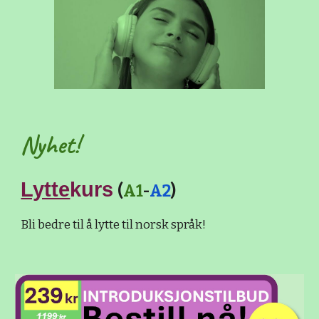
Nyhet!
Lytte
kurs
(
A1
-
A2
)
Bli bedre til å lytte til norsk språk!