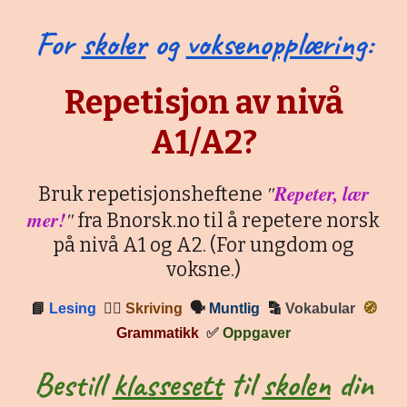
For
skoler
og
voksenopplæring
:
Repetisjon av nivå
A1/A2?
"
Repeter, lær
Bruk repetisjonsheftene
mer!
"
fra Bnorsk.no til å repetere norsk
på nivå A1 og A2. (For ungdom og
voksne.)
📘
Lesing
✍🏼
Skriving
🗣
Muntlig
🔡
Vokabular
🧭
Grammatikk
✅
Oppgaver
Bestill
klassesett
til
skolen
din