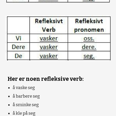
Her er noen refleksive verb:
å vaske seg
å barbere seg
å sminke seg
å kle på seg