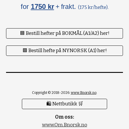
for
1750 kr
.
+ frakt
(175 kr/hefte).
🟦 Bestill hefter på BOKMÅL (A1/A2) her!
🟪 Bestill hefte på NYNORSK (A1) her!
Copyright © 2018-2026:
www.Bnorsk.no
.
🛍 Nettbutikk 🛒
Om oss:
www.Om.Bnorsk.no