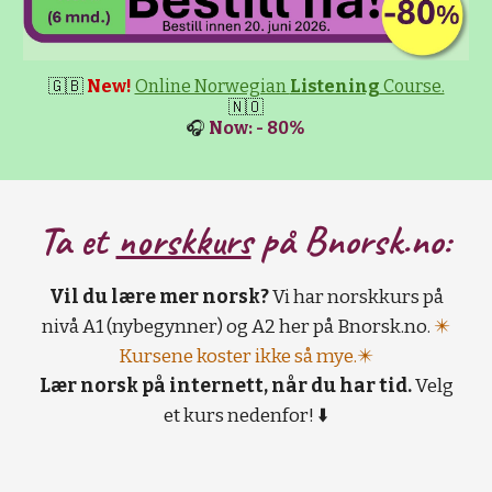
🇬🇧
New!
Online Norwegian
Listening
Course.
🇳🇴
🎧
Now: - 80%
Ta et
norskkurs
på B
norsk.no:
Vil du lære mer norsk?
Vi har norskkurs på
nivå A1 (nybegynner) og A2 her på Bnorsk.no.
✴️
Kursene koster ikke så mye.✴️
Lær norsk på internett, når du har tid.
Velg
et kurs nedenfor! ⬇️