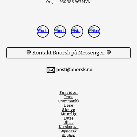
Org.nr.: 930 388 963 MVA
💬 Kontakt Bnorsk på Messenger. 💬
Forsiden
Tema
Grammatikk
Lese
Skrive
Muntlig
Lytte
Uttale
Norskprøve
Nynorsk
English