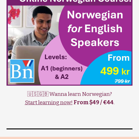
🇺🇸🇬🇧 Wanna learn Norwegian?
Start learning now!
From $49 / €44
.