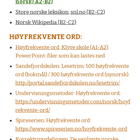
norsk) A2-B2)
Store norske leksikon, snl.no (B2-C2)
Norsk Wikipedia (B2-C2)
HØYFREKVENTE ORD:
Høyfrekvente ord, Klyve skole (A1-A2)
:
PowerPoint-filer som kan lastes ned
Sandefjordskolen: Lesetrim: 500 høyfrekvente
ord (bokmål) / 300 høyfrekvente ord (nynorsk):
http://portal.sandefjordskolen.no/lesetrim/
Undervisningsmetoder: Høyfrekvente ord:
https://undervisningsmetoder.com/norsk/hoyf
rekvente-ord/
Spireserien: Høyfrekvente ord:
https://www.spireserien.no/hoyfrekvente-ord
Korrekturavdelingen: De vanligste norske