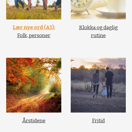
Lær nye ord (A1):
Klokka og daglig
Folk, personer
rutine
Årstidene
Fritid