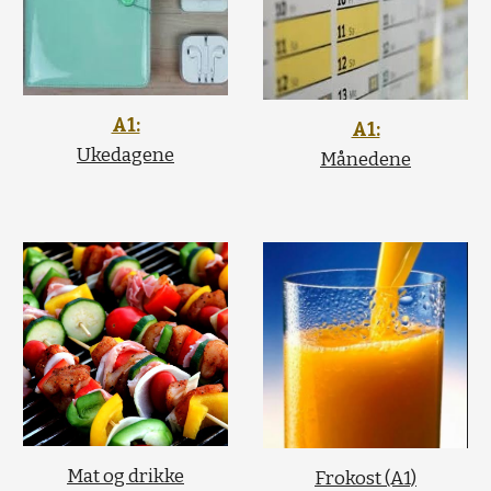
A1:
A1:
Ukedagene
Månedene
Mat og drikke
Frokost (A1)