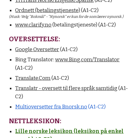
TriTrans Norsk/Engelsk/Spansk
(A1-C2)
Ordnett (betalingstjeneste)
(A1-C2)
(Husk: Velg "Bokmål" - "Nynorsk" er kun for de som lærer nynorsk.)
www.clarify.no
(betalingstjeneste) (A1-C2)
OVERSETTELSE:
Google Oversetter
(A1-C2)
Bing Translator:
www.Bing.com/Translator
(A1-C2)
Translate.Com
(A1-C2)
Translatr - oversett til flere språk samtidig
(A1-
C2)
Multioversetter fra Bnorsk.no
(A1-C2)
NETTLEKSIKON:
Lille norske leksikon (leksikon på enkel