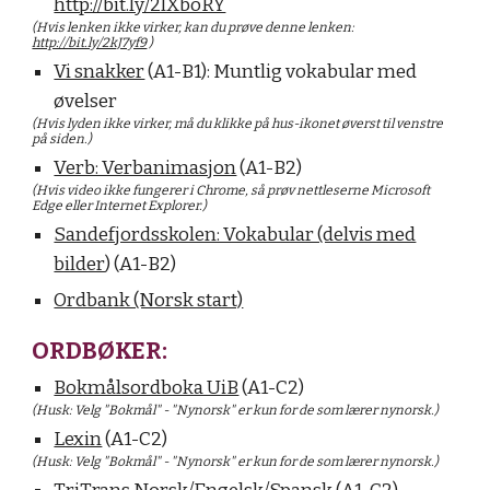
http://bit.ly/2lXboRY
(Hvis lenken ikke virker, kan du prøve denne lenken:
http://bit.ly/2kJ7yf9
)
Vi snakker
(A1-B1): Muntlig vokabular med
øvelser
(Hvis lyden ikke virker, må du klikke på hus-ikonet øverst til venstre
på siden.)
Verb: Verbanimasjon
(A1-B2)
(Hvis video ikke fungerer i Chrome, så prøv nettleserne Microsoft
Edge eller Internet Explorer.)
Sandefjordsskolen: Vokabular (delvis med
bilder
)
(A1-B2)
Ordbank (Norsk start)
ORDBØKER:
Bokmålsordboka UiB
(A1-C2)
(Husk: Velg "Bokmål" - "Nynorsk" er kun for de som lærer nynorsk.)
Lexin
(A1-C2)
(Husk: Velg "Bokmål" - "Nynorsk" er kun for de som lærer nynorsk.)