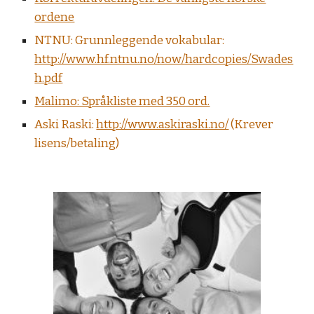
ordene
NTNU: Grunnleggende vokabular:
http://www.hf.ntnu.no/now/hardcopies/Swades
h.pdf
Malimo: Språkliste med 350 ord.
Aski Raski:
http://www.askiraski.no/
(Krever
lisens/betaling)