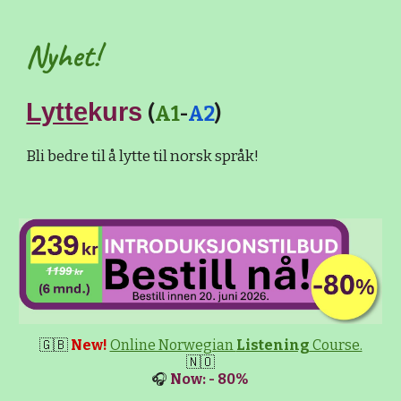
Nyhet!
Lytte
kurs
(
A1
-
A2
)
Bli bedre til å lytte til norsk språk!
🇬🇧
New!
Online Norwegian
Listening
Course.
🇳🇴
🎧
Now: - 80%