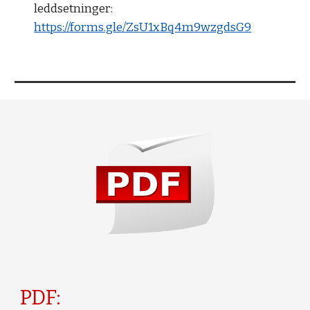
leddsetninger:
https://forms.gle/ZsU1xBq4m9wzgdsG9
PDF: