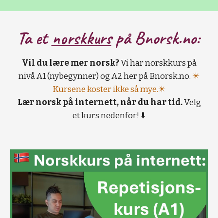
Ta et
norskkurs
på B
norsk.no:
Vil du lære mer norsk?
Vi har norskkurs på
nivå A1 (nybegynner) og A2 her på Bnorsk.no.
✴️
Kursene koster ikke så mye.✴️
Lær norsk på internett, når du har tid.
Velg
et kurs nedenfor! ⬇️