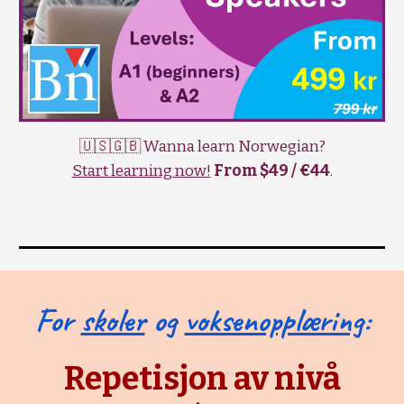
🇺🇸🇬🇧 Wanna learn Norwegian?
Start learning now!
From $49 / €44
.
For
skoler
og
voksenopplæring
:
Repetisjon av nivå