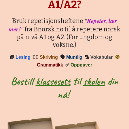
A1/A2?
"
Repeter, lær
Bruk repetisjonsheftene
mer!
"
fra Bnorsk.no til å repetere norsk
på nivå A1 og A2. (For ungdom og
voksne.)
📘
Lesing
✍🏼
Skriving
🗣
Muntlig
🔡
Vokabular
🧭
Grammatikk
✅
Oppgaver
Bestill
klassesett
til
skolen
din
nå!