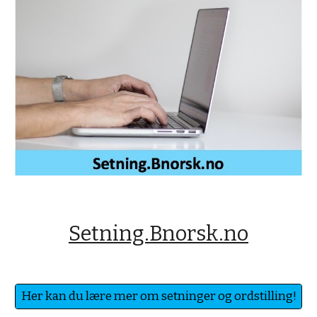
Setning.Bnorsk.no
Her kan du lære mer om setninger og ordstilling!