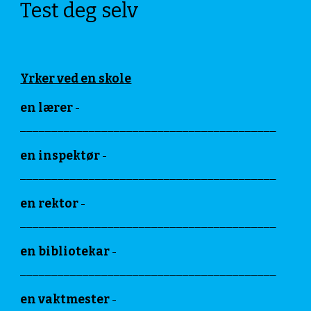
Test deg selv
Yrker ved en skole
en lærer
-
_________________________________________
en inspektør
-
_________________________________________
en rektor
-
_________________________________________
en bibliotekar
-
_________________________________________
en vaktmester
-