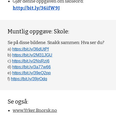
Gjør denne oppgaven om skoleord:
http://bit.ly/36ifW9J
Muntlig oppgave: Skole:
Se på disse bildene. Snakk sammen: Hva ser du?
a)
https://bit.ly/36dUtPf
b)
https://bit.ly/2M31JGU
c)
https://bit.ly/2NsRzj6
d)
https://bit.ly/3a77w66
e)
https://bit.ly/39eQ2pp
f)
https://bit.ly/39jrOdq
Se også:
www.Yrker.Bnorsk.no