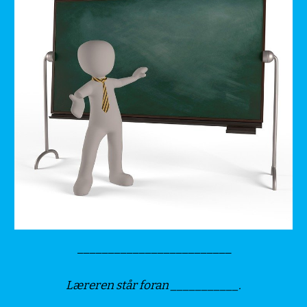
_________________________
Læreren står foran ___________.