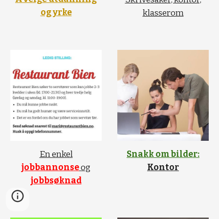
og yrke
klasserom
En enkel
Snakk om bilder:
jobbannonse
og
Kontor
jobbsøknad