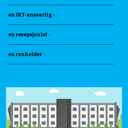
_________________________________________
en IKT-ansvarlig
-
_________________________________________
en resepsjonist
-
_________________________________________
en renholder
-
_________________________________________