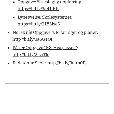
Oppgave: Yrkesfaglig opplæring:
https://bit.ly/3a41IKR
Lytteøvelse: Skolesystemet:
https://bit.ly/2LYMxe5
Norsk nå! Oppgave 4: Erfaringer og planer
:
http://bit.ly/3a6GTOJ
På vei: Oppgave 16:8: Hva passer?
:
http://bit.ly/2ryiTle
Bildetema: Skole
:
http://bit.ly/3ojm0Fj