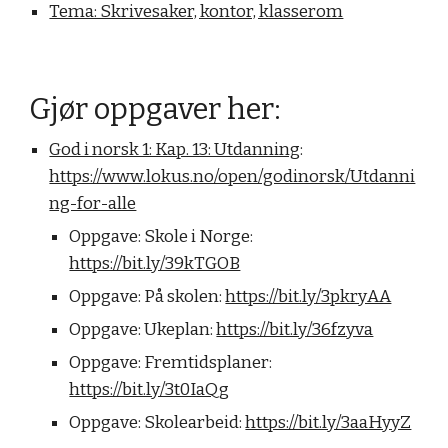
Tema: Skrivesaker, kontor, klasserom
Gjør oppgaver her:
God i norsk 1: Kap. 13: Utdanning
:
https://www.lokus.no/open/godinorsk/Utdanni
ng-for-alle
Oppgave: Skole i Norge:
https://bit.ly/39kTGOB
Oppgave: På skolen:
https://bit.ly/3pkryAA
Oppgave: Ukeplan:
https://bit.ly/36fzyva
Oppgave: Fremtidsplaner:
https://bit.ly/3t0IaQg
Oppgave: Skolearbeid:
https://bit.ly/3aaHyyZ