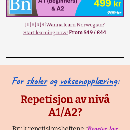
🇺🇸🇬🇧 Wanna learn Norwegian?
Start learning now!
From $49 / €44
.
For
skoler
og
voksenopplæring
:
Repetisjon av nivå
A1/A2?
"
Repeter, lær
Bruk repetisjonsheftene