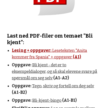
Last ned PDF-filer om temaet "Bli
kjent":
Lesing + oppgaver:
L
eseteksten
"Anita
kommer fra Spania" + oppgaver
(A1)
Oppgave:
Bli kjent - det er to
eksempeldialoger, og så skal elevene svare på
spørsmål om seg selv
(A1-A2)
Oppgave:
Tegn, skriv og fortell om deg selv
(A1-B2)
Oppgave:
Bli-kjent-bingo
(A1-B1)