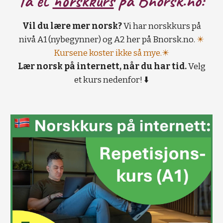
Ta et
norskkurs
på B
norsk.no:
Vil du lære mer norsk?
Vi har norskkurs på
nivå A1 (nybegynner) og A2 her på Bnorsk.no.
✴️
Kursene koster ikke så mye.✴️
Lær norsk på internett, når du har tid.
Velg
et kurs nedenfor! ⬇️