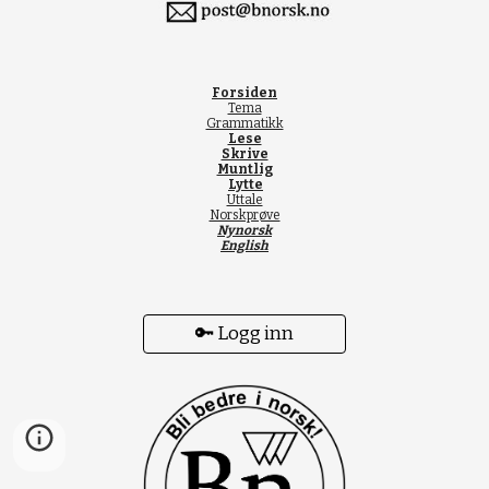
Forsiden
Tema
Grammatikk
Lese
Skrive
Muntlig
Lytte
Uttale
Norskprøve
Nynorsk
English
🔑 Logg inn