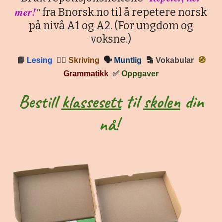
mer!
"
fra Bnorsk.no til å repetere norsk
på nivå A1 og A2. (For ungdom og
voksne.)
📘
Lesing
✍🏼
Skriving
🗣
Muntlig
🔡
Vokabular
🧭
Grammatikk
✅
Oppgaver
Bestill
klassesett
til
skolen
din
nå!