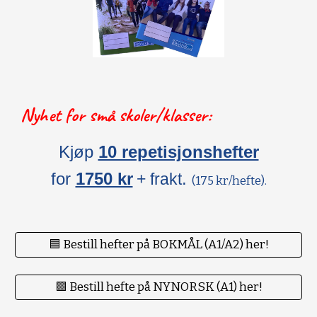
Nyhet for små skoler/klasser:
Kjøp
10 repetisjonshefter
for
1750 kr
.
+ frakt
(175 kr/hefte).
🟦 Bestill hefter på BOKMÅL (A1/A2) her!
🟪 Bestill hefte på NYNORSK (A1) her!