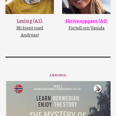
Lesing (A1):
Skriveoppgave (A1):
Bli kjent med
Fortell om Vanida
Andreas!
ANNONSE: