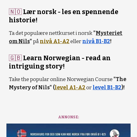
🇳🇴
Lær norsk - les en spennende
historie!
Ta det populære nettkurset i norsk
"
Mysteriet
om Nils
"
på
nivå A1-A2
eller
nivå B1-B2
!
🇬🇧
Learn Norwegian - read an
intriguing story!
Take the popular online Norwegian Course
"The
Mystery of Nils" (
level A1-A2
or
level B1-B2
)!
ANNONSE: