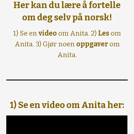
Her kan du lære å fortelle
om deg selv på norsk!
1)
Se en
video
om Anita
. 2)
Les
om
Anita.
3) G
jør noen
oppgave
r
om
Anita.
1) Se en video
om Anita her: