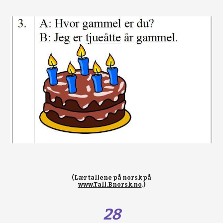
(Lær tallene på norsk på
www.Tall.Bnorsk.no
.)
28