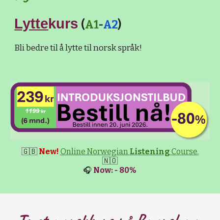
Lytte
kurs
(
A1
-
A2
)
Bli bedre til å lytte til norsk språk!
🇬🇧
New!
Online Norwegian
Listening
Course.
🇳🇴
🎧
Now: - 80%