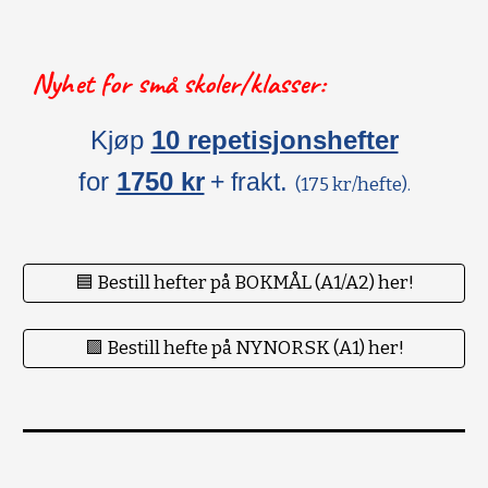
Nyhet for små skoler/klasser:
Kjøp
10 repetisjonshefter
for
1750 kr
.
+ frakt
(175 kr/hefte).
🟦 Bestill hefter på BOKMÅL (A1/A2) her!
🟪 Bestill hefte på NYNORSK (A1) her!