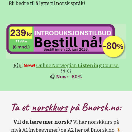
Bli bedre til å lytte til norsk språk!
🇬🇧
New!
Online Norwegian
Listening
Course.
🇳🇴
🎧
Now: - 80%
Ta et
norskkurs
på B
norsk.no:
Vil du lære mer norsk?
Vi har norskkurs på
nivå A1 (nybegynner) og A2 her på Bnorsk.no.
✴️