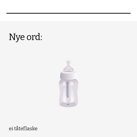
Nye ord:
ei tåteflaske