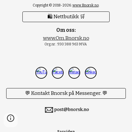
Copyright © 2018-2026:
www.Bnorsk.no
.
🛍 Nettbutikk 🛒
Om oss:
www.Om.Bnorsk.no
Org.nr.: 930 388 963 MVA
💬 Kontakt Bnorsk på Messenger. 💬
Forsiden