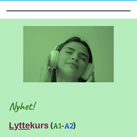
Nyhet!
Lytte
kurs
(
A1
-
A2
)