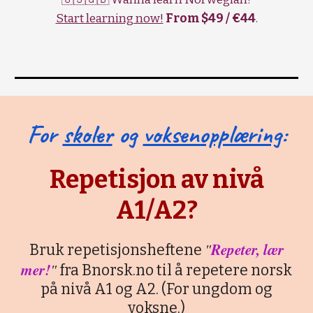
Start learning now!
From $49 / €44
.
For
skoler
og
voksenopplæring
:
Repetisjon av nivå
A1/A2?
"
Repeter, lær
Bruk repetisjonsheftene
mer!
"
fra Bnorsk.no til å repetere norsk
på nivå A1 og A2. (For ungdom og
voksne.)