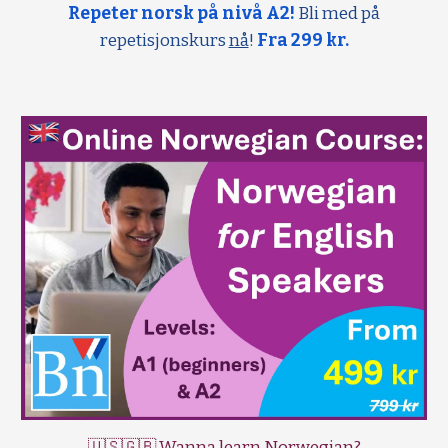
Repeter norsk på nivå A2!
Bli med på
repetisjonskurs
nå
!
Fra 299 kr.
🇺🇸🇬🇧 Wanna learn Norwegian?