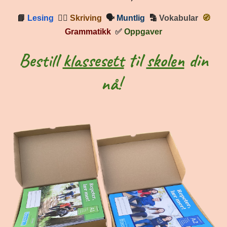
📘
Lesing
✍🏼
Skriving
🗣
Muntlig
🔡
Vokabular
🧭
Grammatikk
✅
Oppgaver
Bestill
klassesett
til
skolen
din
nå!