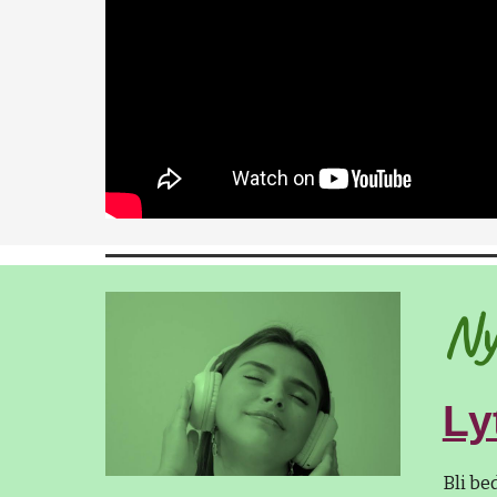
Ny
Ly
Bli bed