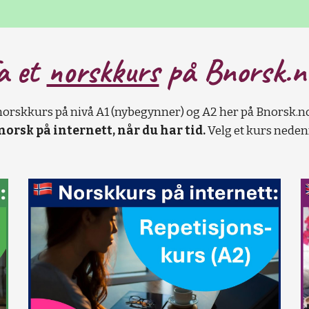
a et
norskkurs
på B
norsk.n
norskkurs på nivå A1 (nybegynner) og A2 her på Bnorsk.n
norsk på internett, når du har tid.
Velg et kurs nedenf