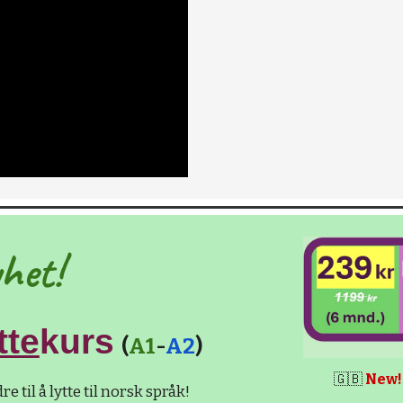
het!
tte
kurs
(
A1
-
A2
)
🇬🇧
New!
re til å lytte til norsk språk!