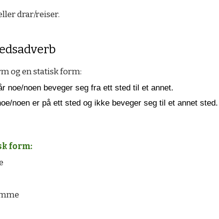
ller drar/reiser.
tedsadverb
m og en statisk form:
 noe/noen beveger seg fra ett sted til et annet.
e/noen er på ett sted og ikke beveger seg til et annet sted.
sk form:
e
emme