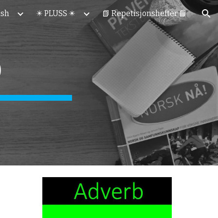
ish
✴️ PLUSS ✴️
📗 Repetisjonshefter 📘
ion
b