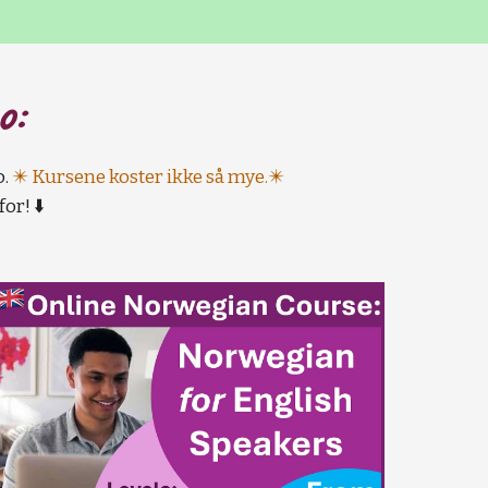
o:
o.
✴️ Kursene koster ikke så mye.✴️
or! ⬇️