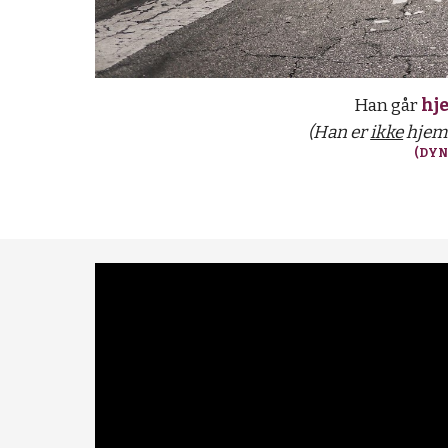
Han går
hj
(Han er
ikke
hjemm
(DYN