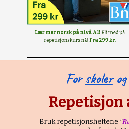
Lær mer norsk på nivå A1!
Bli med på
repetisjonskurs
nå
!
Fra 299 kr.
For
skoler
o
Repetisjon 
"
Re
Bruk repetisjonsheftene