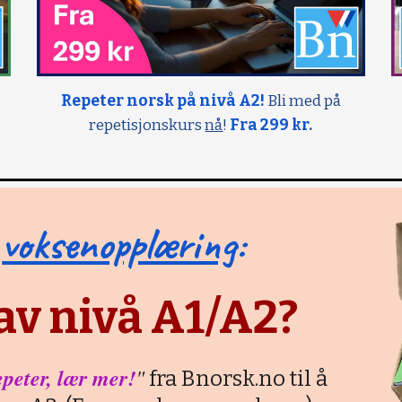
Repeter norsk på nivå A2!
Bli med på
repetisjonskurs
nå
!
Fra 299 kr.
g
voksenopplæring
:
av nivå A1/A2?
peter, lær mer!
"
fra Bnorsk.no til å