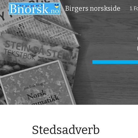
Birgers norskside
1. 
Sk
Stedsadverb