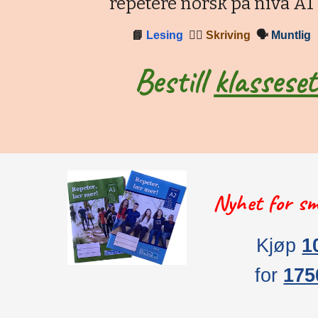
repetere norsk på nivå A1
📘
Lesing
✍🏼
Skriving
🗣
Muntlig
Bestill
klasseset
Nyhet for sm
Kjøp
1
for
175