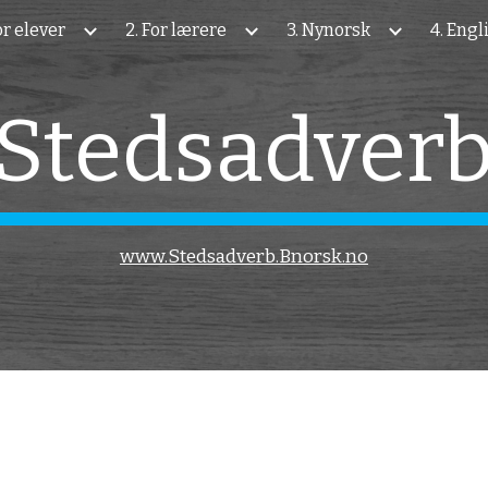
For elever
2. For lærere
3. Nynorsk
4. Engl
ip to main content
Skip to navigat
Stedsadver
www.Stedsadverb.Bnorsk.no