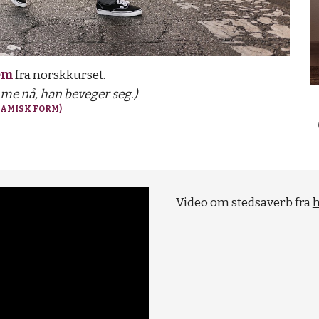
em
fra norskkurset.
e nå, han beveger seg.)
AMISK FORM)
Video om stedsaverb fra
h