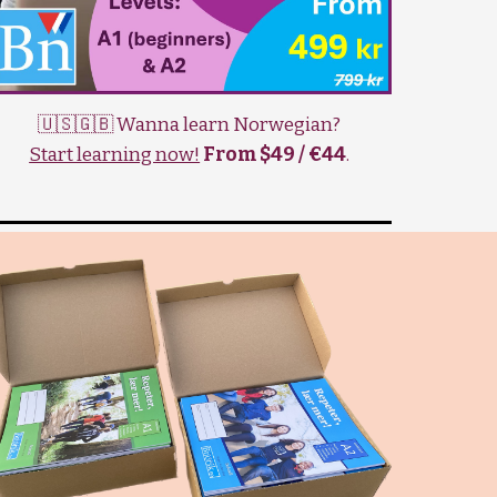
🇺🇸🇬🇧 Wanna learn Norwegian?
Start learning now!
From $49 / €44
.