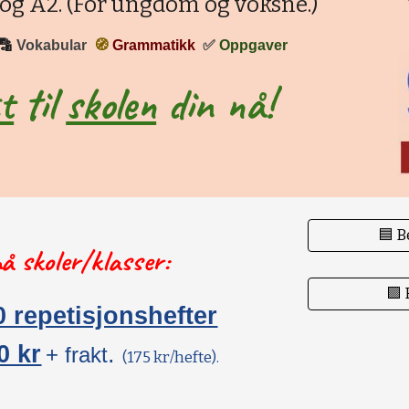
 og A2. (For ungdom og voksne.)
🔡
Vokabular
🧭
Grammatikk
✅
Oppgaver
t
til
skolen
din nå!
🟦 B
å skoler/klasser:
🟪 
0 repetisjonshefter
0 kr
.
+ frakt
(175 kr/hefte).