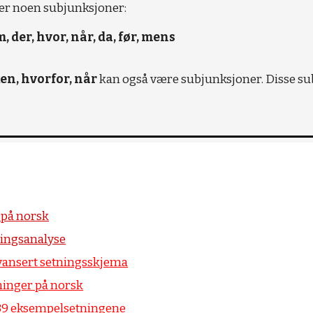
er noen subjunksjoner:
m, der, hvor, når, da, før, mens
en, hvorfor, når
kan også være subjunksjoner. Disse s
r
på norsk
ningsanalyse
vansert setningsskjema
inger på norsk
 39 eksempelsetningene