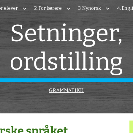
For elever
2. For lærere
3. Nynorsk
4. Engl
ip to main content
Skip to navigat
Setninger,
ordstilling
GRAMMATIKK
orske språket