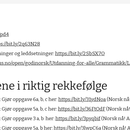
lVpd4
s://bit.ly/2q63N28
inger og leddsetninger:
https://bit.ly/2SbSX7O
kus.no/open/godinorsk/Utdanning-for-alle/Grammatikk/
ne i riktig rekkefølge
: Gjør oppgave 6a, b, c her:
https://bit.ly/31ydNoa
(
Norsk nå!
: Gjør oppgave 5a, b, c her:
https://bit.ly/36FtOdF
(Norsk nå! 
: Gjør oppgave 3 a, b her:
https://bit.ly/3pyqbif
(Norsk nå! A1
: Gjør oppgave 5a, b her:
https://bit.ly/3lwpC6a
(Norsk nå! A1