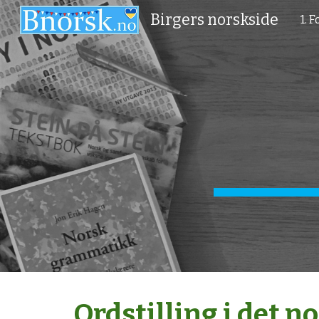
Birgers norskside
1. 
Sk
Ordstilling i det n