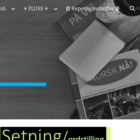
ish
✴️ PLUSS ✴️
📗 Repetisjonshefter 📘
ion