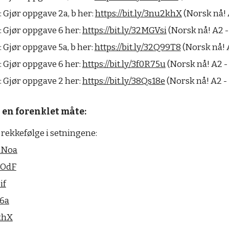
: Gjør oppgave 2a, b her:
https://bit.ly/3nu2khX
(Norsk nå! A
e: Gjør oppgave 6 her:
https://bit.ly/32MGVsi
(Norsk nå! A2 - 
: Gjør oppgave 5a, b her:
https://bit.ly/32Q99T8
(Norsk nå! A
e: Gjør oppgave 6 her:
https://bit.ly/3f0R75u
(Norsk nå! A2 - 
e: Gjør oppgave 2 her:
https://bit.ly/38Qs18e
(Norsk nå! A2 - 
 en forenklet måte:
g rekkefølge i setningene:
ydNoa
FtOdF
if
C6a
2khX