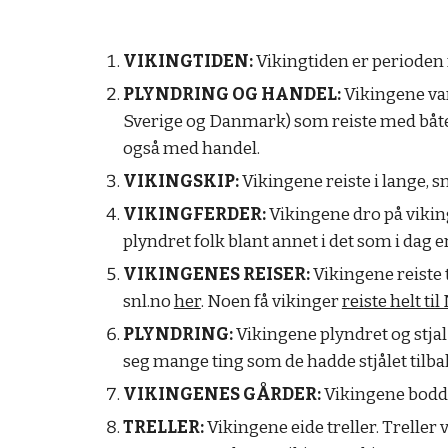
VIKINGTIDEN:
Vikingtiden er perioden fr
PLYNDRING OG HANDEL:
Vikingene var
Sverige og Danmark) som reiste med båter
også med handel.
VIKINGSKIP:
Vikingene reiste i lange, 
VIKINGFERDER:
Vikingene dro på vikin
plyndret folk blant annet i det som i dag 
VIKINGENES REISER:
Vikingene reiste t
snl.no
her
. Noen få vikinger
reiste helt t
PLYNDRING:
Vikingene plyndret og stjal
seg mange ting som de hadde stjålet tilbak
VIKINGENES GÅRDER:
Vikingene bodd
TRELLER:
Vikingene eide treller. Treller