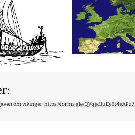
r:
gaven om vikinger:
https://forms.gle/QVqjaBuEy8t4sAPz7