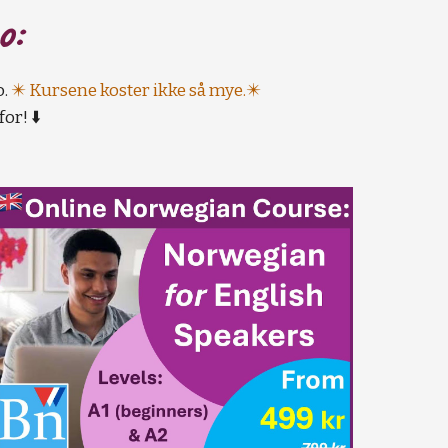
o:
o.
✴️ Kursene koster ikke så mye.✴️
or! ⬇️