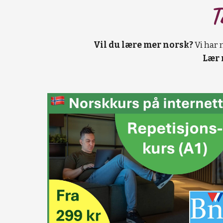
T
Vil du lære mer norsk?
Vi har 
Lær 