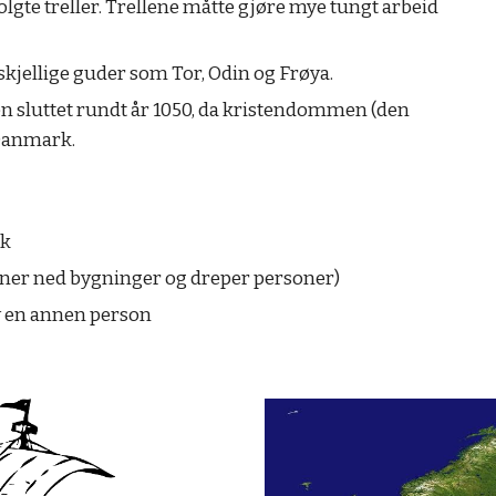
gte treller. Trellene måtte gjøre mye tungt arbeid
skjellige guder som Tor, Odin og Frøya.
n sluttet rundt år 1050, da kristendommen (den
 Danmark.
rk
enner ned bygninger og dreper personer)
av en annen person