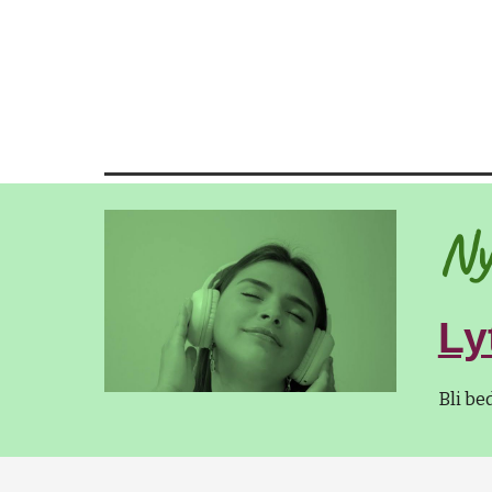
Ny
Ly
Bli bed