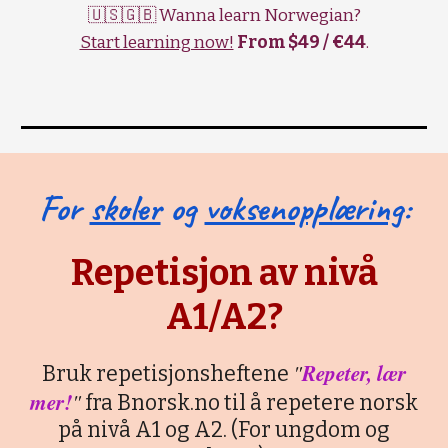
🇺🇸🇬🇧 Wanna learn Norwegian?
Start learning now!
From $49 / €44
.
For
skoler
og
voksenopplæring
:
Repetisjon av nivå
A1/A2?
"
Repeter, lær
Bruk repetisjonsheftene
mer!
"
fra Bnorsk.no til å repetere norsk
på nivå A1 og A2. (For ungdom og