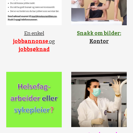
En enkel
Snakk om bilder:
jobbannonse
og
Kontor
jobbsøknad