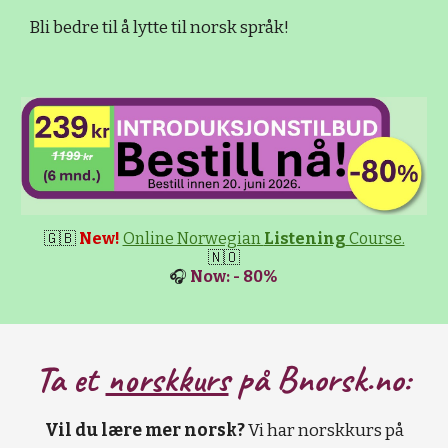
Bli bedre til å lytte til norsk språk!
🇬🇧
New!
Online Norwegian
Listening
Course.
🇳🇴
🎧
Now: - 80%
Ta et
norskkurs
på B
norsk.no:
Vil du lære mer norsk?
Vi har norskkurs på