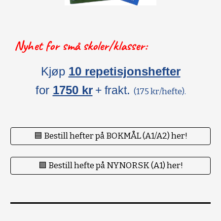
Nyhet for små skoler/klasser:
Kjøp
10 repetisjonshefter
for
1750 kr
.
+ frakt
(175 kr/hefte).
🟦 Bestill hefter på BOKMÅL (A1/A2) her!
🟪 Bestill hefte på NYNORSK (A1) her!