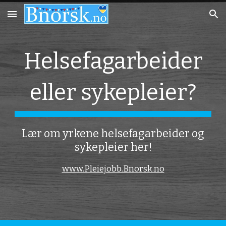
Skip to main content
Skip to navigation
Helsefagarbeider
eller sykepleier?
Lær om yrkene helsefagarbeider og
sykepleier her!
www.Pleiejobb.Bnorsk.no