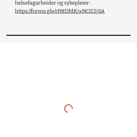
helsefagarbeider og sykepleier:
https://forms.gle/rft8DfdKjxNQZ2jSA