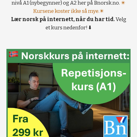
nivå A1 (nybegynner) og A2 her på Bnorsk.no.
✴️
Kursene koster ikke så mye.✴️
Lær norsk på internett, når du har tid.
Velg
et kurs nedenfor! ⬇️