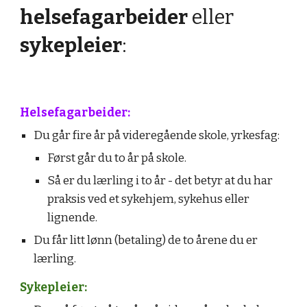
helsefagarbeider
eller
sykepleier
:
Helsefagarbeider:
Du går fire år på videregående skole, yrkesfag:
Først går du to år på skole.
Så er du lærling i to år - det betyr at du har
praksis ved et sykehjem, sykehus eller
lignende.
Du får litt lønn (betaling) de to årene du er
lærling.
Sykepleier: