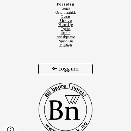
Forsiden
Tema
Grammatikk
Lese
Skrive
Muntlig
Lytte
Uttale
Norskprøve
Nynorsk
English
🔑 Logg inn