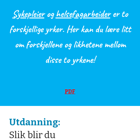
Sykepleier
og
helsefagarbeider
er to
forskjellige yrker. Her kan du lære litt
om forskjellene og likhetene mellom
disse to yrkene!
PDF
Utdanning:
Slik blir du