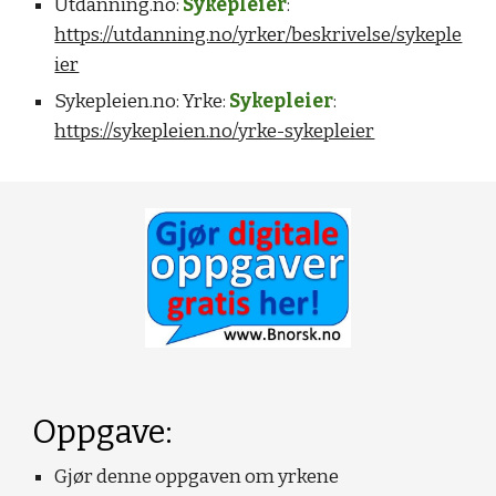
Utdanning.no:
Sykepleier
:
https://utdanning.no/yrker/beskrivelse/sykeple
ier
Sykepleien.no: Yrke:
Sykepleier
:
https://sykepleien.no/yrke-sykepleier
Oppgave:
Gjør denne oppgaven om yrkene