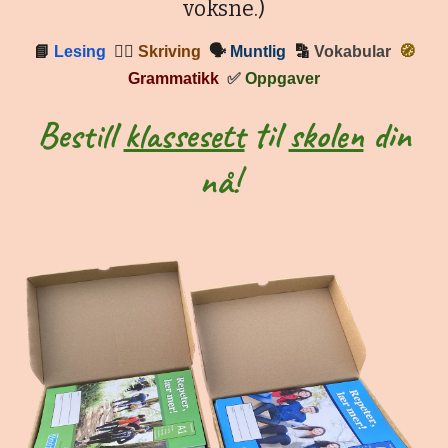
voksne.)
📘
Lesing
✍🏼
Skriving
🗣
Muntlig
🔡
Vokabular
🧭
Grammatikk
✅
Oppgaver
Bestill
klassesett
til
skolen
din
nå!