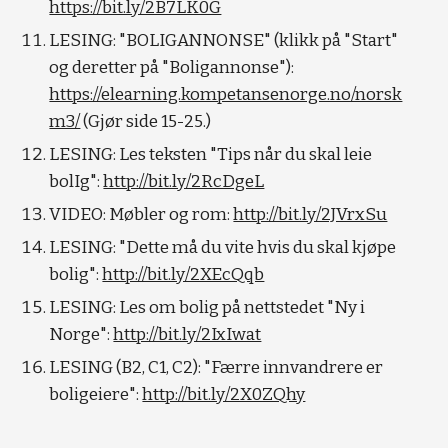
https://bit.ly/2B7LK0G
LESING: "BOLIGANNONSE" (klikk på "Start" 
og deretter på "Boligannonse"): 
https://elearning.kompetansenorge.no/norsk
m3/
 (Gjør side 15-25.)
LESING: Les teksten "Tips når du skal leie 
bolIg": 
http://bit.ly/2RcDgeL
VIDEO: Møbler og rom: 
http://bit.ly/2JVrxSu
LESING: "Dette må du vite hvis du skal kjøpe 
bolig": 
http://bit.ly/2XEcQqb
LESING: Les om bolig på nettstedet "Ny i 
Norge": 
http://bit.ly/2IxIwat
LESING (B2, C1, C2): "Færre innvandrere er 
boligeiere": 
http://bit.ly/2X0ZQhy