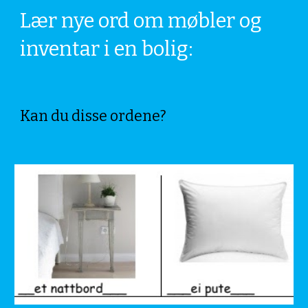
Lær nye ord om møbler og 
inventar i en bolig:
Kan du disse ordene?