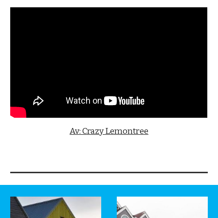
Av: Crazy Lemontree