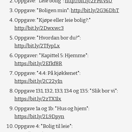
Oppgave: "Leie bolig": 
http://bit.ly/2FMtVsU
Oppgave: "Boligen min": 
http://bit.ly/2G36DhT
Oppgave: "Kjøpe eller leie bolig?:" 
http://bit.ly/2Dwxwc3
Oppgave: "Hvordan bor du?": 
http://bit.ly/2TfypLx
Oppgaver: "Kapittel 5: Hjemme": 
https://bit.ly/2Efkf8R
Oppgave: "4.4: På kjøkkenet": 
https://bit.ly/2C22yIn
Oppgave 13.1, 13.2, 13.3, 13.4 og 13.5: "Slik bor vi": 
https://bit.ly/2zTX1lx
Oppgave 1a og 1b: "Hus og hjem": 
https://bit.ly/2L9Dpyn
Oppgave 4: "Bolig til leie": 