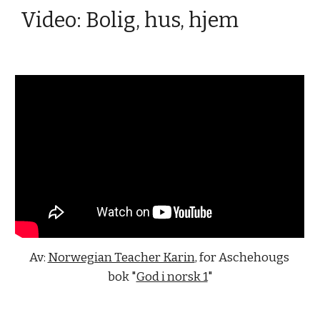
Video: Bolig, hus, hjem
Av: 
Norwegian Teacher Karin
, for Aschehougs 
bok "
God i norsk 1
"