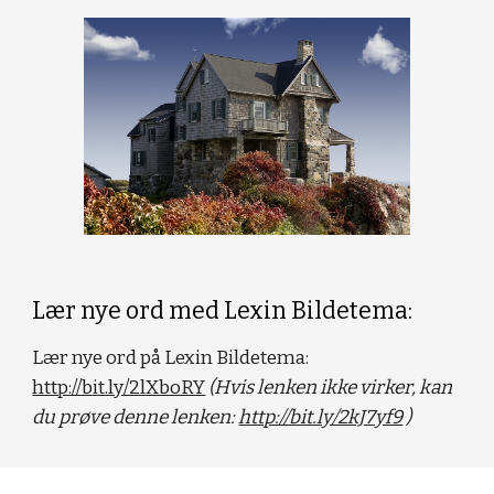
Lær nye ord med Lexin Bildetema:
Lær nye ord på Lexin Bildetema: 
http://bit.ly/2lXboRY
(Hvis lenken ikke virker, kan 
du prøve denne lenken: 
http://bit.ly/2kJ7yf9
 ) 