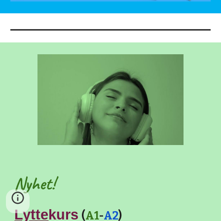
Nyhet!
Lytte
kurs
(
A1
-
A2
)