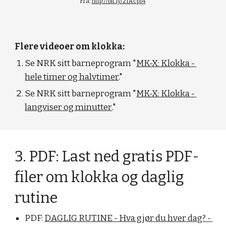
Fra: 
http://bit.ly/2IAcpI4
Flere videoer om klokka:
Se NRK sitt barneprogram "
MK-X: Klokka - 
hele timer og halvtimer
."
Se NRK sitt barneprogram "
MK-X: Klokka - 
langviser og minutter
."
3. PDF: Last ned gratis PDF-
filer om klokka og daglig 
rutine
PDF: 
DAGLIG RUTINE - Hva gjør du hver dag? - 