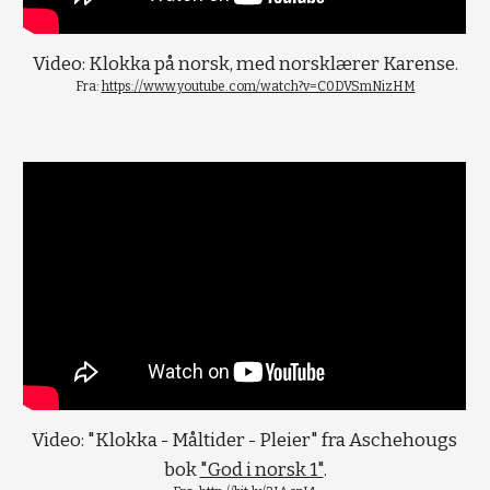
Video: Klokka på norsk, med norsklærer Karense.
Fra: 
https://www.youtube.com/watch?v=C0DVSmNizHM
Video: "Klokka - Måltider - Pleier" fra Aschehougs 
bok 
"God i norsk 1"
.