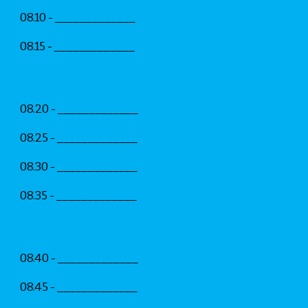
08.10 - _____________
08.15 - _____________
08.20 - _____________
08.25 - _____________
08.30 - _____________
08.35 - _____________
08.40 - _____________
08.45 - _____________