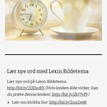
Lær nye ord med Lexin Bildetema:
Lær nye ord på Lexin Bildetema: 
http://bit.ly/2lXboRY
(Hvis lenken ikke virker, kan 
du prøve denne lenken: 
http://bit.ly/2kJ7yf9
 ) 
Lær om klokka her: 
http://bit.ly/2nxDe8t