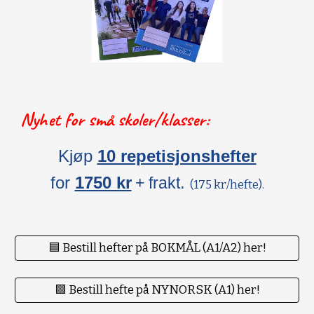
Nyhet for små skoler/klasser:
Kjøp
10 repetisjonshefter
for
1750 kr
.
+ frakt
(175 kr/hefte).
🟦 Bestill hefter på BOKMÅL (A1/A2) her!
🟪 Bestill hefte på NYNORSK (A1) her!