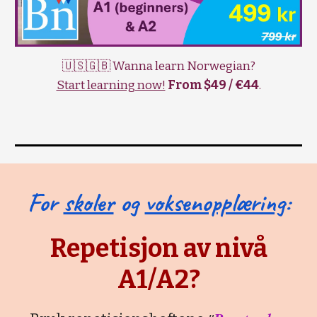
🇺🇸🇬🇧 Wanna learn Norwegian?
Start learning now!
From $49 / €44
.
For
skoler
og
voksenopplæring
:
Repetisjon av nivå
A1/A2?