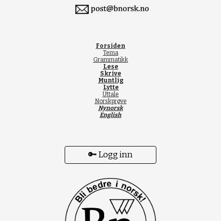
Forsiden
Tema
Grammatikk
Lese
Skrive
Muntlig
Lytte
Uttale
Norskprøve
Nynorsk
English
🔑 Logg inn