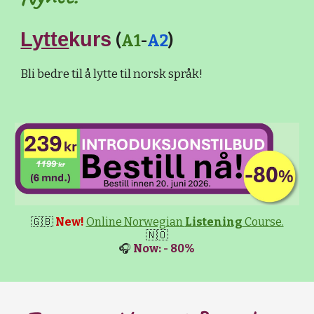
Lytte
kurs
(
A1
-
A2
)
Bli bedre til å lytte til norsk språk!
🇬🇧
New!
Online Norwegian
Listening
Course.
🇳🇴
🎧
Now: - 80%