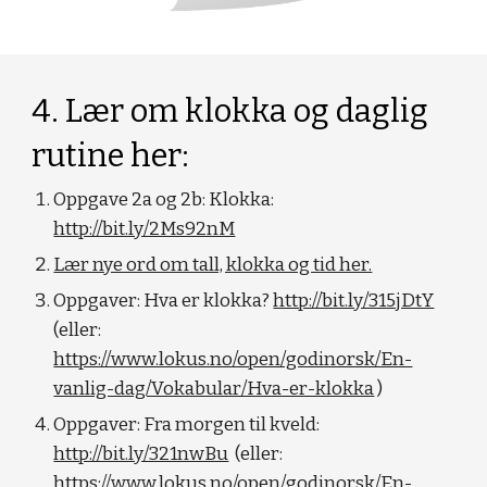
4. Lær om klokka og daglig 
rutine her:
Oppgave 2a og 2b: Klokka: 
http://bit.ly/2Ms92nM
Lær nye ord om tall, klokka og tid her.
Oppgaver: Hva er klokka? 
http://bit.ly/315jDtY
(eller: 
https://www.lokus.no/open/godinorsk/En-
vanlig-dag/Vokabular/Hva-er-klokka
 )
Oppgaver: Fra morgen til kveld: 
http://bit.ly/321nwBu
  (eller: 
https://www.lokus.no/open/godinorsk/En-