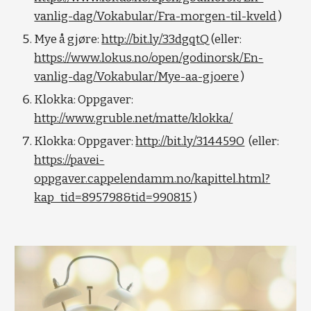
vanlig-dag/Vokabular/Fra-morgen-til-kveld
 )
Mye å gjøre: 
http://bit.ly/33dgqtQ
 (eller:  
https://www.lokus.no/open/godinorsk/En-
vanlig-dag/Vokabular/Mye-aa-gjoere
 )
Klokka: Oppgaver: 
http://www.gruble.net/matte/klokka/
Klokka: Oppgaver: 
http://bit.ly/314459O
  (eller: 
https://pavei-
oppgaver.cappelendamm.no/kapittel.html?
kap_tid=895798&tid=990815
 )