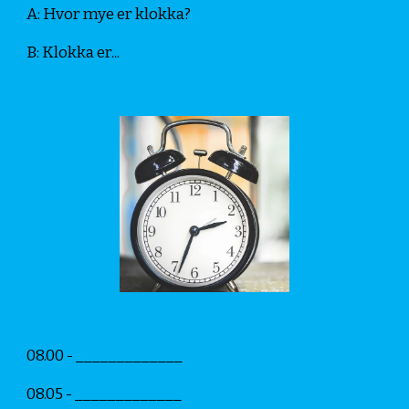
A: Hvor mye er klokka?
B: Klokka er...
08.00 - _____________ 
08.05 - _____________