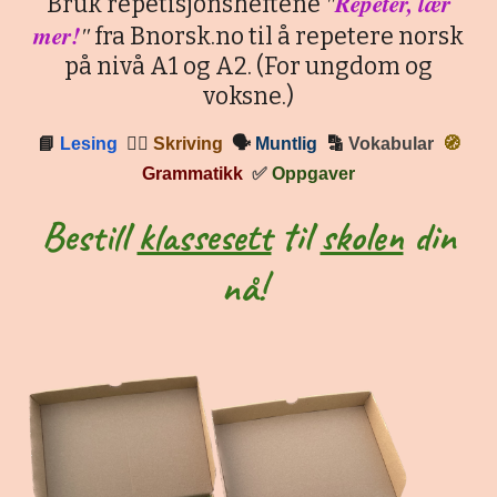
"
Repeter, lær
Bruk repetisjonsheftene
mer!
"
fra Bnorsk.no til å repetere norsk
på nivå A1 og A2. (For ungdom og
voksne.)
📘
Lesing
✍🏼
Skriving
🗣
Muntlig
🔡
Vokabular
🧭
Grammatikk
✅
Oppgaver
Bestill
klassesett
til
skolen
din
nå!