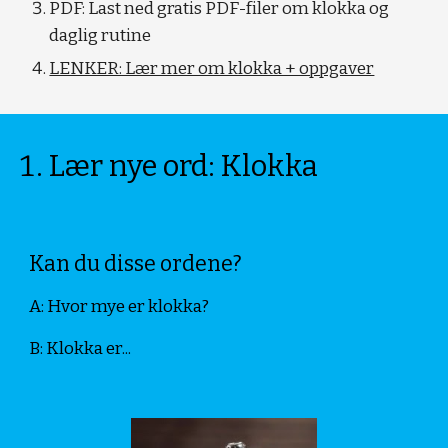
PDF: Last ned gratis PDF-filer om klokka og 
daglig rutine
LENKER: Lær mer om klokka + oppgaver
Lær nye ord: Klokka
Kan du disse ordene?
A: Hvor mye er klokka?
B: Klokka er...