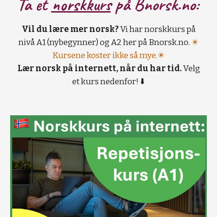
Ta et
norskkurs
på B
norsk.no:
Vil du lære mer norsk?
Vi har norskkurs på
nivå A1 (nybegynner) og A2 her på Bnorsk.no.
✴️
Kursene koster ikke så mye.✴️
Lær norsk på internett, når du har tid.
Velg
et kurs nedenfor! ⬇️