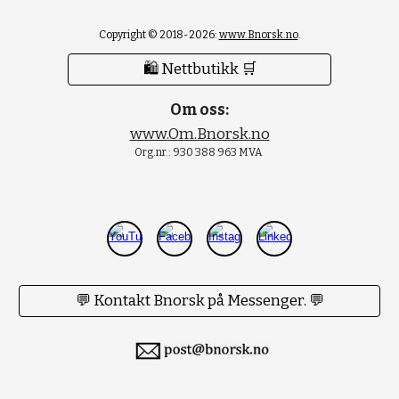
Copyright © 2018-2026:
www.Bnorsk.no
.
🛍 Nettbutikk 🛒
Om oss:
www.Om.Bnorsk.no
Org.nr.: 930 388 963 MVA
💬 Kontakt Bnorsk på Messenger. 💬