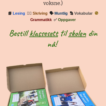
voksne.)
📘
Lesing
✍🏼
Skriving
🗣
Muntlig
🔡
Vokabular
🧭
Grammatikk
✅
Oppgaver
Bestill
klassesett
til
skolen
din
nå!