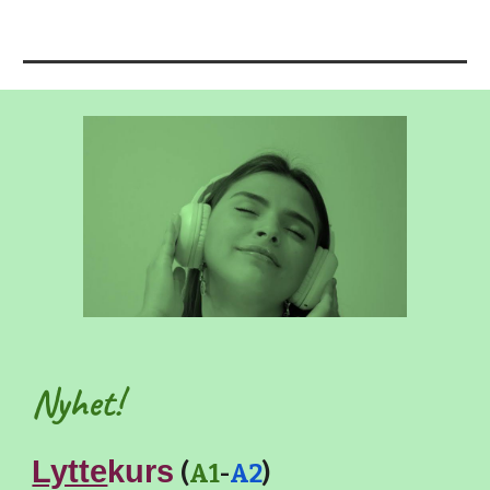
Nyhet!
Lytte
kurs
(
A1
-
A2
)