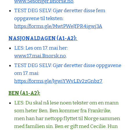
www.Sesonger.Bnorsk.no
.
TEST DEG SELV:
Gjør deretter disse fem
oppgavene til teksten:
https://forms.gle/MwtPWeJfPR4igwj3A
NASJONALDAGEN (A1-A2):
LES: Les om 17. mai her:
www.17.mai.Bnorsk.no
.
TEST DEG SELV:
Gjør deretter disse oppgavene
om 17. mai:
https://forms.gle/JgwiYWvLEv2zGnbz7
BEN (A1-A2):
LES: Du skal nå lese noen tekster om en mann
som heter Ben. Ben kommer fra Frankrike,
men han har nettopp flyttet til Norge sammen
med familien sin. Ben er gift med Cecilie. Hun