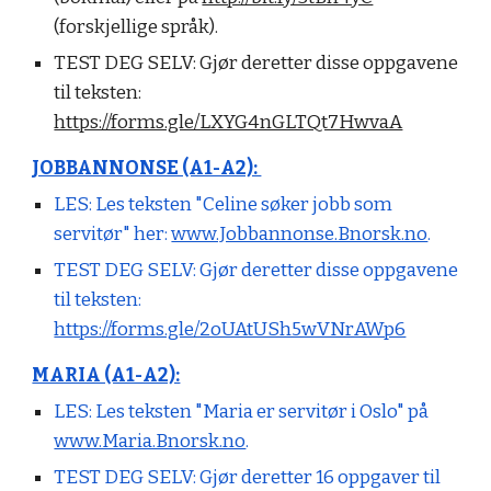
(forskjellige språk).
TEST DEG SELV:
Gjør deretter disse oppgavene
til teksten:
https://forms.gle/LXYG4nGLTQt7HwvaA
JOBBANNONSE (A1-A2):
LES:
Les teksten "Celine søker jobb som
servitør" her:
www.Jobbannonse.Bnorsk.no
.
TEST DEG SELV:
Gjør deretter disse oppgavene
til teksten:
https://forms.gle/2oUAtUSh5wVNrAWp6
MARIA (A1-A2):
LES: Les teksten "Maria er servitør i Oslo" på
www.Maria.Bnorsk.no
.
TEST DEG SELV:
Gjør deretter 16 oppgaver til