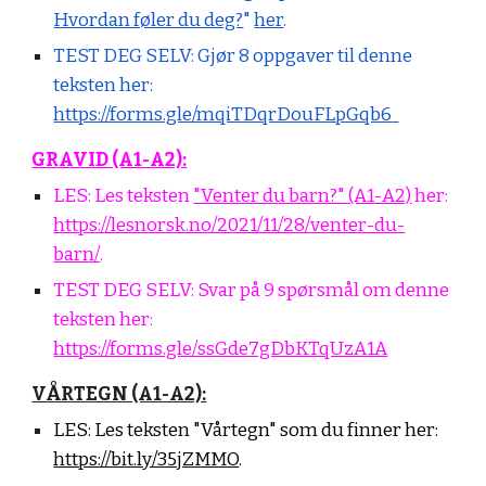
Hvordan føler du deg?
"
her
.
TEST DEG SELV: Gjør 8 oppgaver til denne
teksten her:
https://forms.gle/mqiTDqrDouFLpGqb6
GRAVID (A1-A2):
LES: Les teksten
"Venter du barn?" (A1-A2)
her:
https://lesnorsk.no/2021/11/28/venter-du-
barn/
.
TEST DEG SELV:
Svar på 9 spørsmål om denne
teksten her:
https://forms.gle/ssGde7gDbKTqUzA1A
VÅRTEGN (A1-A2):
LES:
Les teksten "Vårtegn" som du finner her:
https://bit.ly/35jZMMO
.