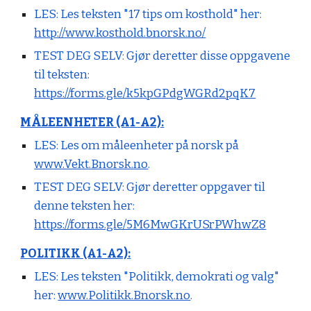
LES: Les teksten "17 tips om kosthold" her:
http://www.kosthold.bnorsk.no/
TEST DEG SELV:
Gjør deretter disse oppgavene
til teksten:
https://forms.gle/k5kpGPdgWGRd2pqK7
MÅLEENHETER (A1-A2):
LES: Les om måleenheter på norsk på
www.Vekt.Bnorsk.no
.
TEST DEG SELV:
Gjør deretter oppgaver til
denne teksten her:
https://forms.gle/5M6MwGKrUSrPWhwZ8
POLITIKK (A1-A2):
LES: Les teksten "Politikk, demokrati og valg"
her:
www.Politikk.Bnorsk.no
.