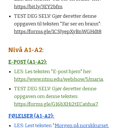
https://bit.ly/3EY2bfm
TEST DEG SELV: Gjør deretter denne
oppgaven til teksten "Far ser en brann":
https://forms.gle/1CSJyepXyBnWGHdt8
Nivå A1-A2:
E-POST (A1-A2):
LES: Les teksten "E-post hjem" her:
https://www.ntnu.edu/web/now/5/maria
.
TEST DEG SELV: Gjør deretter denne
oppgaven om denne teksten:
https://forms.gle/G16bXHi2tECatdua7
FØLELSER (A1-A2):
LES:
Lest teksten "
Morgen på norskkurset.