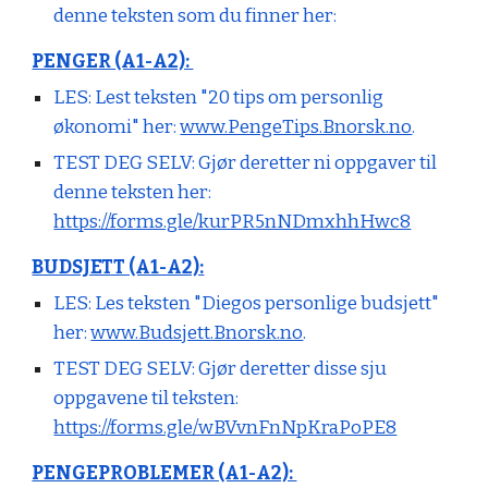
denne teksten som du finner her:
PENGER (A1-A2):
LES:
Lest teksten "20 tips om personlig
økonomi" her:
www.PengeTips.Bnorsk.no
.
TEST DEG SELV:
Gjør deretter ni oppgaver til
denne teksten her:
https://forms.gle/kurPR5nNDmxhhHwc8
BUDSJETT (A1-A2):
LES:
Les teksten "Diegos personlige budsjett"
her:
www.Budsjett.Bnorsk.no
.
TEST DEG SELV:
Gjør deretter disse sju
oppgavene til teksten:
https://forms.gle/wBVvnFnNpKraPoPE8
PENGEPROBLEMER (A1-A2):