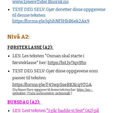
www.LysereTider.Bnorsk.no
TEST DEG SELV: Gjør deretter disse oppgavene
til denne teksten:
https://forms.gle/jqhhNf3HbB6ek2Ax9
Nivå A2:
FØRSTEKLASSE (A2):
LES:
Les teksten "Osman skal starte i
førsteklasse" her:
https://bit.ly/3qvIfto
.
TEST DEG SELV:
Gjør disse oppgavene som
passer til teksten:
https://forms.gle/F45wpSseBKXcq9TGA
.
(Du finner flere oppgaver til denne teksten her:
https://xn--
sprknkler-72a5s.no/lesetekst-ordenstall/
.
)
BURSDAG (A2):
LES:
Lest teksten
"I går hadde vi fest" (A2) på