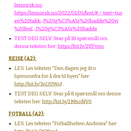
lesnorsk.no:
https://lesnorsk.no/2022/01/05/fest/#:~:text=tus
en%20takk-,I%20g%C3%A5r%20hadde%20vi
%20fest,-I%20g%C3%A5r%20hadde
TEST DEG SELV:
Svar på 18 spørsmål om
denne teksten her:
https://bit.ly/2JfFvjm
REISE (A2):
LES: Les teksten "Den dagen jeg dro
hjemmefra for å dra til byen" her:
http://bit.ly/3nU0WoJ
.
TEST DEG SELV:
Svar på 8 spørsmål om denne
teksten her:
http://bit.ly/2M6oNV0
FOTBALL (A2):
LES:
Les teksten "Fotballhelten Andiswa" her: