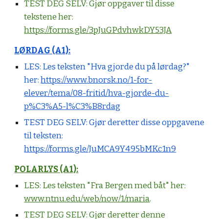
TEST DEG SELV:
Gjør oppgaver til disse
tekstene her:
https://forms.gle/3pJuGPdvhwkDY53JA
LØRDAG (A1):
LES:
Les teksten "Hva gjorde du på lørdag?"
her:
https://www.bnorsk.no/1-for-
elever/tema/08-fritid/hva-gjorde-du-
p%C3%A5-l%C3%B8rdag
TEST DEG SELV:
Gjør deretter disse oppgavene
til teksten:
https://forms.gle/JuMCA9Y495bMKc1n9
POLARLYS (A1):
LES:
Les teksten "Fra Bergen med båt" her:
www.ntnu.edu/web/now/1/maria
.
TEST DEG SELV:
Gjør deretter denne