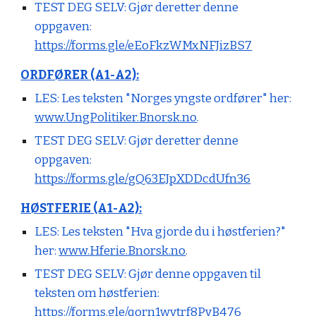
TEST DEG SELV:
Gjør deretter denne
oppgaven:
https://forms.gle/eEoFkzWMxNFJizBS7
ORDFØRER (A1-A2):
LES: Les teksten "Norges yngste ordfører" her:
www.UngPolitiker.Bnorsk.no
.
TEST DEG SELV:
Gjør deretter denne
oppgaven:
https://forms.gle/gQ63EJpXDDcdUfn36
HØSTFERIE (A1-A2):
LES: Les teksten "Hva gjorde du i høstferien?"
her:
www.Hferie.Bnorsk.no
.
TEST DEG SELV:
Gjør denne oppgaven til
teksten om høstferien:
https://forms.gle/qorn1wvtrf8PvB476