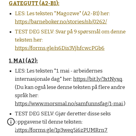
GATEGUTT (A2-B1):
LES: Les teksten "Magozwe" (A2-B1) her:
https://barneboker.no/stories/nb/0262/
TEST DEG SELV:
Svar på 9 spørsmål om denne
teksten her:
https://forms.gle/n6Dis3VjhfcwcPGb6
1. MAI (A2):
LES: Les teksten "1. mai - arbeidernes
internasjonale dag" her:
https://bit.ly/3xtNyxq
.
(Du kan også lese denne teksten på flere andre
språk her:
https://www.morsmal.no/samfunnsfag/1-mai
.)
TEST DEG SELV:
Gjør deretter disse seks
oppgavene til denne teksten:
https://forms.gle/1p3weq5i6zPUMRrn7