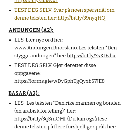
http://bit.ly/3t38vx1
.
TEST DEG SELV:
Svar på noen spørsmål om
denne teksten her:
http://bit.ly/39nyqHQ
ANDUNGEN (A2):
LES:
Lær nye ord her:
www.Andungen.Bnorsk.no
. Les teksten "Den
stygge andungen" her:
https://bit.ly/3sXDvhx
.
TEST DEG SELV:
Gjør deretter disse
oppgavene:
https://forms.gle/wDyGphTgQyxb57JE8
BASAR (A2):
LES:
Les teksten "Den rike mannen og bonden
(en arabisk fortelling)" her:
https://bit.ly/3qSmQMl
. (Du kan også lese
denne teksten på flere forskjellige språk her: