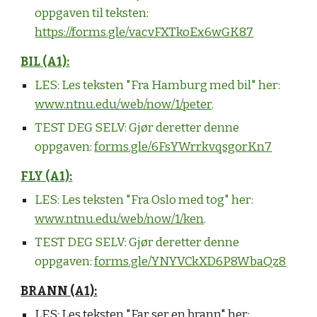
oppgaven til teksten:
https://forms.gle/vacvFXTkoEx6wGK87
BIL (A1):
LES:
Les teksten "Fra Hamburg med bil" her:
www.ntnu.edu/web/now/1/peter
.
TEST DEG SELV:
Gjør deretter denne
oppgaven:
forms.gle/6FsYWrrkvqsgorKn7
FLY (A1):
LES: Les teksten "Fra Oslo med tog" her:
www.ntnu.edu/web/now/1/ken
.
TEST DEG SELV: Gjør deretter denne
oppgaven:
forms.gle/YNYVCkXD6P8WbaQz8
BRANN (A1):
LES:
Les teksten "Far ser en brann" her: