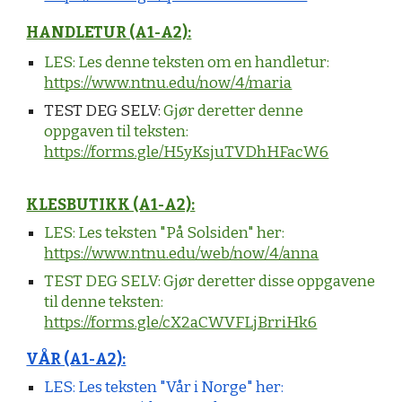
HANDLETUR (A1-A2):
LES: Les denne teksten om en handletur:
https://www.ntnu.edu/now/4/maria
TEST DEG SELV:
Gjør deretter denne
oppgaven til teksten:
https://forms.gle/H5yKsjuTVDhHFacW6
KLESBUTIKK (A1-A2):
LES: Les teksten "På Solsiden" her:
https://www.ntnu.edu/web/now/4/anna
TEST DEG SELV:
Gjør deretter disse oppgavene
til denne teksten:
https://forms.gle/cX2aCWVFLjBrriHk6
VÅR (A1-A2):
LES: Les teksten "Vår i Norge" her: