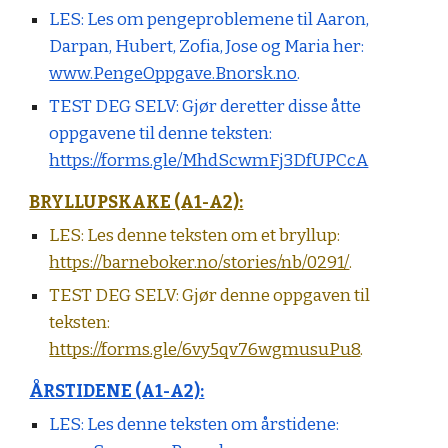
LES:
Les om pengeproblemene til Aaron,
Darpan, Hubert, Zofia, Jose og Maria her:
www.PengeOppgave.Bnorsk.no
.
TEST DEG SELV:
Gjør deretter disse åtte
oppgavene til denne teksten:
https://forms.gle/MhdScwmFj3DfUPCcA
BRYLLUPSKAKE (A1-A2):
LES: Les denne teksten om et bryllup:
https://barneboker.no/stories/nb/0291/
.
TEST DEG SELV:
Gjør denne oppgaven til
teksten:
https://forms.gle/6vy5qv76wgmusuPu8
.
ÅRSTIDENE (A1-A2):
LES: Les denne teksten om årstidene: