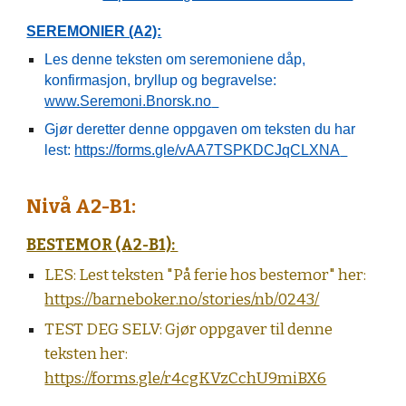
SEREMONIER (A2):
Les denne teksten om seremoniene dåp,
konfirmasjon, bryllup og begravelse:
www.Seremoni.Bnorsk.no
Gjør deretter denne oppgaven om teksten du har
lest:
https://forms.gle/vAA7TSPKDCJqCLXNA
Nivå A2-B1:
BESTEMOR (A2-B1):
LES:
Lest teksten "På ferie hos bestemor" her:
https://barneboker.no/stories/nb/0243/
TEST DEG SELV:
Gjør oppgaver til denne
teksten her:
https://forms.gle/r4cgKVzCchU9miBX6