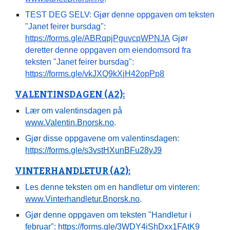
TEST DEG SELV:
Gjør denne oppgaven om teksten
"Janet feirer bursdag":
https://forms.gle/ABRqpjPguvcpWPNJA
Gjør
deretter denne oppgaven om eiendomsord fra
teksten "Janet feirer bursdag":
https://forms.gle/vkJXQ9kXjH42opPp8
VALENTINSDAGEN (A2):
Lær om valentinsdagen på
www.Valentin.Bnorsk.no
.
Gjør disse oppgavene om valentinsdagen:
https://forms.gle/s3vstHXunBFu28yJ9
VINTERHANDLETUR (A2):
Les denne teksten om en handletur om vinteren:
www.Vinterhandletur.Bnorsk.no
.
Gjør denne oppgaven om teksten "Handletur i
februar":
https://forms.gle/3WDY4iShDxx1FAtK9