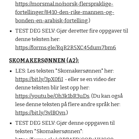
https://morsmal.no/norsk-flerspraklige-
fortellinger/8410-den-rike-mannen-og-
bonden-en-arabisk-fortelling
.)
TEST DEG SELV:
Gjør deretter fire oppgaver til
denne teksten her:
https://forms.gle/RqR2R5XC45dum7bm6
SKOMAKERSØNNEN (A2):
LES:
Les teksten "Skomakersønnen" her:
https://bit.ly/3pX0fiI
- eller se en video der
denne teksten blir lest opp her:
https://youtu.be/Oh3k1bR3uDs
. (Du kan også
lese denne teksten på flere andre språk her:
https://bit.ly/3vlBOvn
.)
TEST DEG SELV:
Gjør denne oppgaven til
teksten "Skomakersønnen":