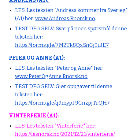
ANDREAS (A1):
LES:
Les teksten "Andreas kommer fra Sverieg"
(A1) her:
www.Andreas.Bnorsk.no
.
TEST DEG SELV: Svar på noen spørsmål denne
teksten her:
https://forms.gle/7M2Tk8QxSnGj9uJE7
PETER OG ANNE (A1):
LES:
Les teksten "Peter og Anne" her:
www.PeterOgAnne.Bnorsk.no
TEST DEG SELV: Gjør oppgaver til denne
teksten her:
https://forms.gle/q9mypF9GnzpjTrQH7
VINTERFERIE (A1):
LES:
Les teksten "Vinterferie" her:
https://lesnorsk.no/2021/12/21/vinterferie/