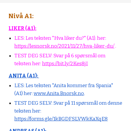
Nivå A1:
LIKER (A1):
LES: Les teksten "Hva liker du?" (A1). her:
https://lesnorsk.no/2021/11/27/hva-liker-du/
.
TEST DEG SELV:
Svar på 6 spørsmål om
teksten her:
https://bit.ly/2Kes8jI
ANITA (A1):
LES: Les teksten "Anita kommer fra Spania"
(A1) her:
www.Anita.Bnorsk.no
.
TEST DEG SELV:
Svar på 11 spørsmål om denne
teksten her:
https://forms.gle/1kBGDFSLVWkKaXqE8