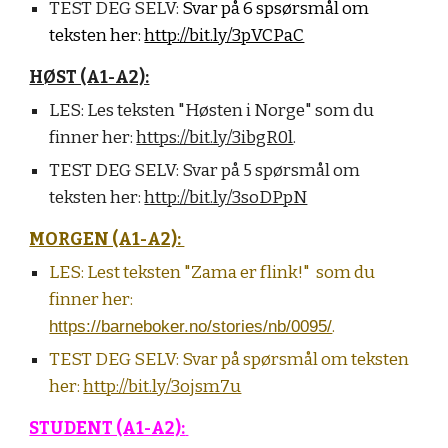
TEST DEG SELV:
Svar på 6 spsørsmål om
teksten her:
http://bit.ly/3pVCPaC
HØST (A1-A2):
LES:
Les teksten "Høsten i Norge" som du
finner her:
https://bit.ly/3ibgR0l
.
TEST DEG SELV:
Svar på 5 spørsmål om
teksten her:
http://bit.ly/3soDPpN
MORGEN (A1-A2):
LES:
Lest teksten "Zama er flink!" som du
finner her:
https://barneboker.no/stories/nb/0095/
.
TEST DEG SELV:
Svar på spørsmål om teksten
her:
http://bit.ly/3ojsm7u
STUDENT (A1-A2):