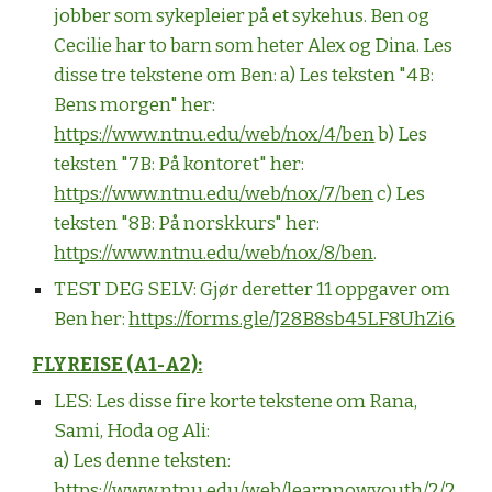
jobber som sykepleier på et sykehus. Ben og
Cecilie har to barn som heter Alex og Dina. Les
disse tre tekstene om Ben: a) Les teksten "4B:
Bens morgen" her:
https://www.ntnu.edu/web/nox/4/ben
b) Les
teksten "7B: På kontoret" her:
https://www.ntnu.edu/web/nox/7/ben
c) Les
teksten "8B: På norskkurs" her:
https://www.ntnu.edu/web/nox/8/ben
.
TEST DEG SELV:
Gjør deretter 11 oppgaver om
Ben her:
https://forms.gle/J28B8sb45LF8UhZi6
FLYREISE (A1-A2):
LES: Les disse fire korte tekstene om Rana,
Sami, Hoda og Ali:
a) Les denne teksten:
https://www.ntnu.edu/web/learnnowyouth/2/2.