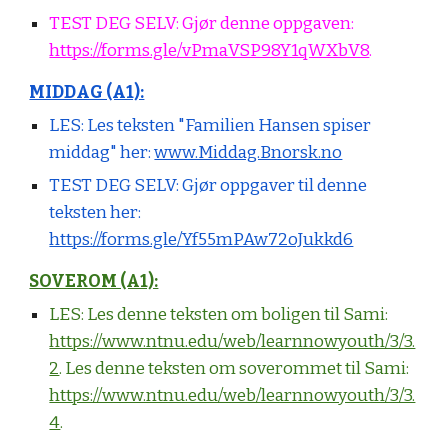
TEST DEG SELV: Gjør denne oppgaven:
https://forms.gle/vPmaVSP98Y1qWXbV8
.
MIDDAG (A1):
LES: Les teksten "Familien Hansen spiser
middag" her:
www.Middag.Bnorsk.no
TEST DEG SELV: Gjør oppgaver til denne
teksten her:
https://forms.gle/Yf55mPAw72oJukkd6
SOVEROM (A1):
LES:
Les denne teksten om boligen til Sami:
https://www.ntnu.edu/web/learnnowyouth/3/3.
2
. Les denne teksten om soverommet til Sami:
https://www.ntnu.edu/web/learnnowyouth/3/3.
4
.