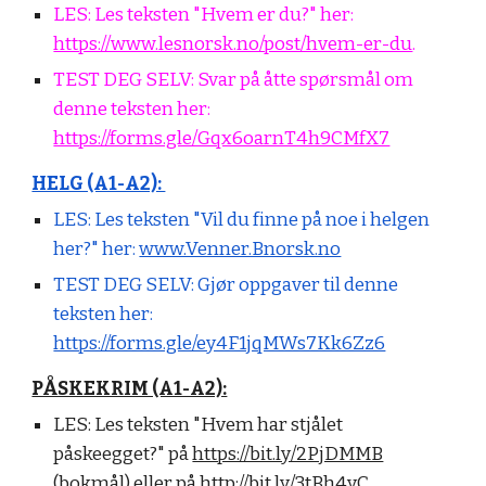
LES: Les teksten "Hvem er du?" her:
https://www.lesnorsk.no/post/hvem-er-du
.
TEST DEG SELV:
Svar på åtte spørsmål om
denne teksten her:
https://forms.gle/Gqx6oarnT4h9CMfX7
HELG (A1-A2):
LES:
Les teksten "Vil du finne på noe i helgen
her?" her:
www.Venner.Bnorsk.no
TEST DEG SELV:
Gjør oppgaver til denne
teksten her:
https://forms.gle/ey4F1jqMWs7Kk6Zz6
PÅSKEKRIM (A1-A2):
LES:
Les teksten "Hvem har stjålet
påskeegget?" på
https://bit.ly/2PjDMMB
(bokmål) eller på
http://bit.ly/3tBh4yC