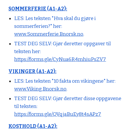
SOMMERFERIE (A1-A2):
LES: Les teksten "Hva skal du gjøre i
sommerferien?" her:
www.Sommerferie.Bnorsk.no
.
TEST DEG SELV:
Gjør deretter oppgaver til
teksten her:
https://forms.gle/CyNua6R4mhiuPsZV7
VIKINGER (A1-A2):
LES: Les teksten "10 fakta om vikingene" her:
www.Viking.Bnorsk.no
.
TEST DEG SELV:
Gjør deretter disse oppgavene
til teksten:
https://forms.gle/QVqjaBuEy8t4sAPz7
KOSTHOLD (A1-A2):