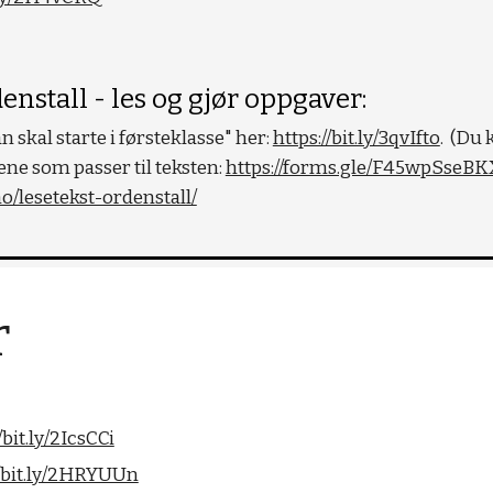
nstall - les og gjør oppgaver:
 skal starte i førsteklasse" her: 
https://bit.ly/3qvIfto
ene som passer til teksten: 
https://forms.gle/F45wpSseB
o/lesetekst-ordenstall/
r
/bit.ly/2IcsCCi
//bit.ly/2HRYUUn