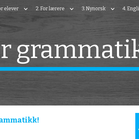
For elever
2. For lærere
3. Nynorsk
4. Engl
ip to main content
Skip to navigat
r grammatikk
rammatikk!