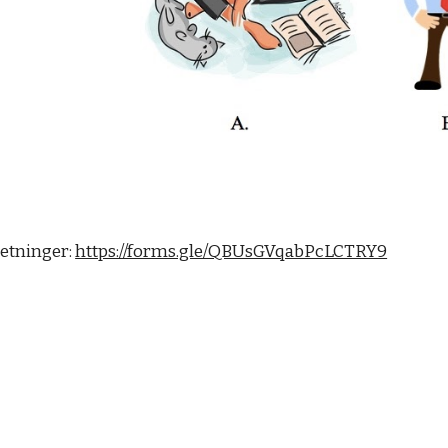
tninger: 
https://forms.gle/QBUsGVqabPcLCTRY9