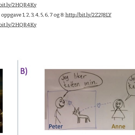
//bit.ly/2HQR4Ky
gave 1, 2, 3, 4, 5, 6, 7 og 8: 
http://bit.ly/2Z2J8LY
//bit.ly/2HQR4Ky