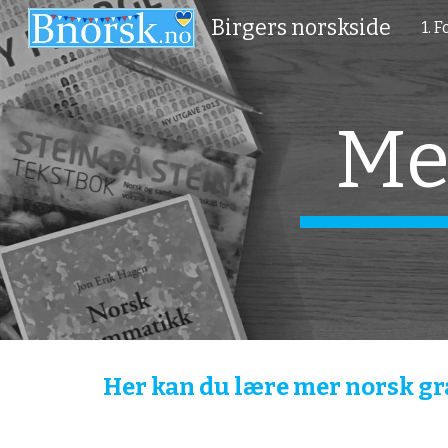
Birgers norskside
1. 
Sk
Me
Her kan du lære mer norsk g