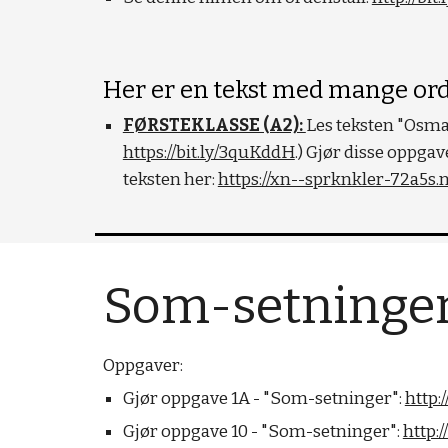
Her er en tekst med mange orde
FØRSTEKLASSE (A2): 
Les teksten "Osman
https://bit.ly/3quKddH
.) Gjør disse oppgav
teksten her: 
https://xn--sprknkler-72a5s.n
Som-setninge
Oppgaver:
Gjør oppgave 1A - "Som-setninger": 
http:/
Gjør oppgave 10 - "Som-setninger": 
http: