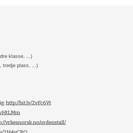
dre klasse, ...)
 tredje plass, ...)
g: 
http://bit.ly/2vFc6Vt
y/2vHtLMm
p://yrkesnorsk.no/ordenstall/
t.ly/2H4vCRQ