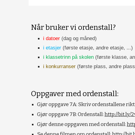
Når bruker vi ordenstall?
i datoer 
(dag og måned)
i etasjer 
(første etasje, andre etasje, ...)
i klassetrinn på skolen 
(første klasse, an
i konkurranser 
(første plass, andre plass,
Oppgaver med ordenstall:
Gjør oppgave 7A: Skriv ordenstallene rikti
Gjør oppgave 7B: Ordenstall: 
http://bit.l
Gjør denne oppgaven med ordenstall: 
htt
Se denne filmen om ordenstall: 
http://bi