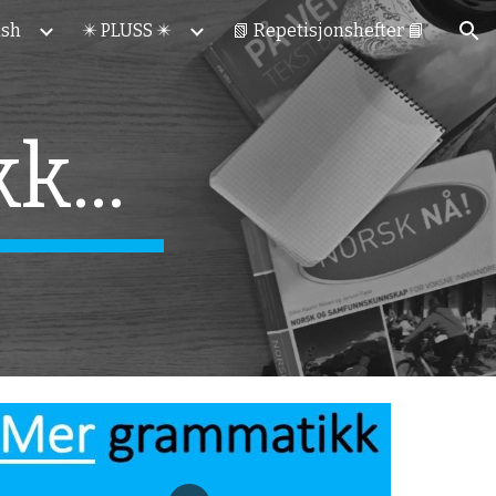
ish
✴️ PLUSS ✴️
📗 Repetisjonshefter 📘
ion
...