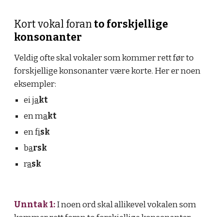
Kort vokal foran 
to forskjellige 
konsonanter
Veldig ofte skal vokaler som kommer rett før to 
forskjellige konsonanter være korte. Her er noen 
eksempler:
ei j
a
kt
en m
a
kt
en f
i
sk
b
a
rsk
r
a
sk
Unntak 1:
 I noen ord skal allikevel vokalen som 