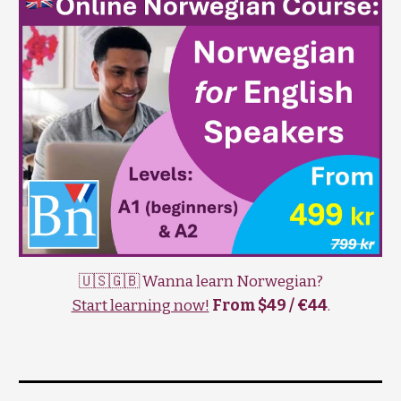
🇺🇸🇬🇧 Wanna learn Norwegian?
Start learning now!
From $49 / €44
.