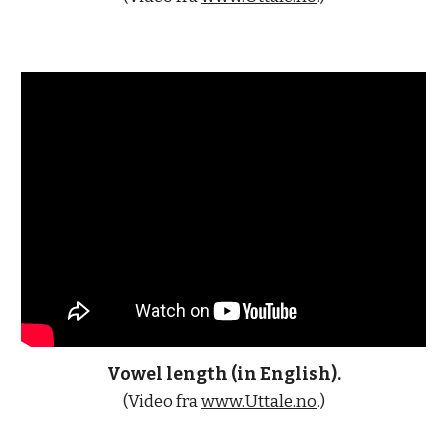
Vowel length (in English).
(Video fra 
www.Uttale.no
.)