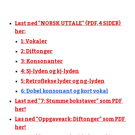
Last ned "NORSK UTTALE" (PDF, 4 SIDER) 
her:
1: Vokaler
2: Diftonger
3: Konsonanter
4: Sj-lyden og kj-lyden
5: Retroflekse lyder og ng-lyden
6: Dobel konsonant og kort vokal
Last ned "7: Stumme bokstaver" som PDF 
her!
Las ned "Oppgaveark: Diftonger" som PDF 
her!