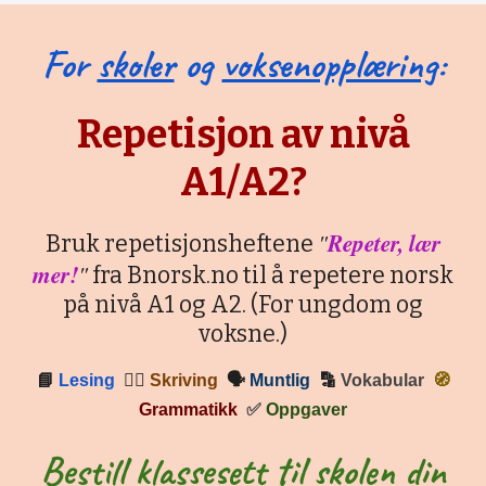
For
skoler
og
voksenopplæring
:
Repetisjon av nivå
A1/A2?
"
Repeter, lær
Bruk repetisjonsheftene
mer!
"
fra Bnorsk.no til å repetere norsk
på nivå A1 og A2. (For ungdom og
voksne.)
📘
Lesing
✍🏼
Skriving
🗣
Muntlig
🔡
Vokabular
🧭
Grammatikk
✅
Oppgaver
Bestill
klassesett
til
skolen
din