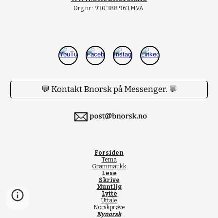
Org.nr.: 930 388 963 MVA
💬 Kontakt Bnorsk på Messenger. 💬
Forsiden
Tema
Grammatikk
Lese
Skrive
Muntlig
Lytte
Uttale
Norskprøve
Nynorsk