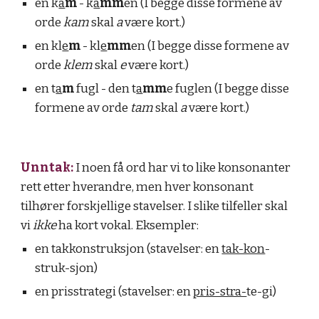
en k
a
m
 - k
a
mm
en (I begge disse formene av 
orde 
kam
 skal 
a
 være kort.)
en kl
e
m
 - kl
e
mm
en (I begge disse formene av 
orde 
klem
 skal 
e
 være kort.)
en t
a
m
 fugl - den t
a
mm
e fuglen (I begge disse 
formene av orde 
tam
 skal 
a
 være kort.)
Unntak:
 I noen få ord har vi to like konsonanter 
rett etter hverandre, men hver konsonant 
tilhører forskjellige stavelser. I slike tilfeller skal 
vi 
ikke
 ha kort vokal. Eksempler:
en takkonstruksjon (stavelser: en 
tak-kon
-
struk-sjon)
en prisstrategi (stavelser: en 
pris-stra-
te-gi)