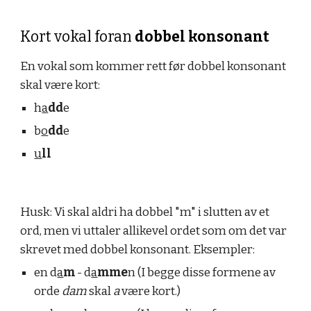
Kort vokal foran 
dobbel konsonant
En
 vokal som kommer rett før dobbel konsonant 
skal være kort:
h
a
dd
e
b
o
dd
e
u
ll
Husk: Vi skal aldri ha dobbel "m" i slutten av et 
ord, men vi uttaler allikevel ordet som om det var 
skrevet med dobbel konsonant. Eksempler:
en d
a
m
 - d
a
mme
n (I begge disse formene av 
orde 
dam
 skal 
a
 være kort.)