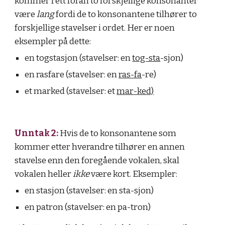
kommer rett foran to forskjellige konsonanter 
være 
lang
 fordi de to konsonantene tilhører to 
forskjellige stavelser i ordet. Her er noen 
eksempler på dette:
en togstasjon (stavelser: en 
tog-sta
-sjon)
en rasfare (stavelser: en 
ras-fa
-re)
et marked (stavelser: et 
mar-ked)
Unntak 2:
Hvis de to konsonantene som 
kommer etter hverandre tilhører en annen 
stavelse enn den foregående vokalen, skal 
vokalen heller 
ikke
 være kort. Eksempler:
en stasjon (stavelser: en sta-sjon)
en patron (stavelser: en pa-tron)