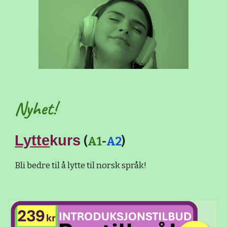
Nyhet!
Lytte
kurs
(
A1
-
A2
)
Bli bedre til å lytte til norsk språk!