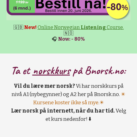
🇬🇧
New!
Online Norwegian
Listening
Course.
🇳🇴
🎧
Now: - 80%
Ta et
norskkurs
på B
norsk.no:
Vil du lære mer norsk?
Vi har norskkurs på
nivå A1 (nybegynner) og A2 her på Bnorsk.no.
✴️
Kursene koster ikke så mye.✴️
Lær norsk på internett, når du har tid.
Velg
et kurs nedenfor! ⬇️