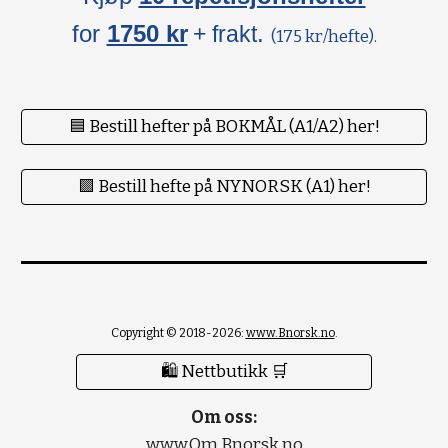
for
1750 kr
.
+ frakt
(175 kr/hefte).
🟦 Bestill hefter på BOKMÅL (A1/A2) her!
🟪 Bestill hefte på NYNORSK (A1) her!
Copyright © 2018-2026:
www.Bnorsk.no
.
🛍 Nettbutikk 🛒
Om oss:
www.Om.Bnorsk.no