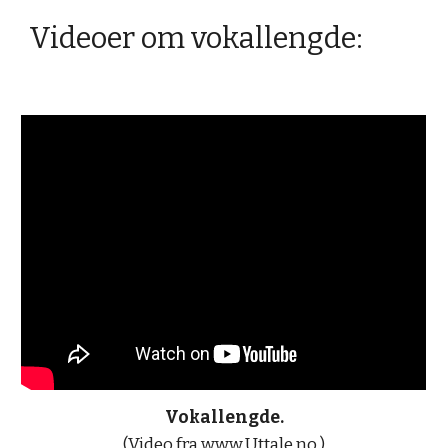
Videoer om vokallengde:
Vokallengde.
(Video fra 
www.Uttale.no
.)