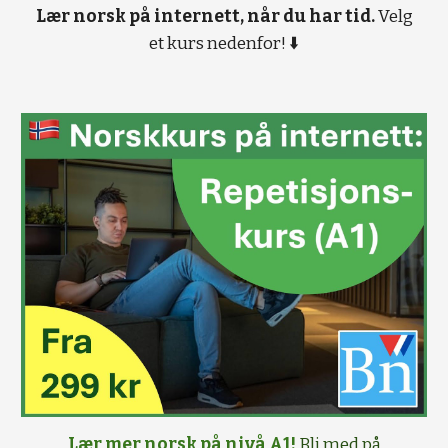
Lær norsk på internett, når du har tid.
Velg
et kurs nedenfor! ⬇️
Lær mer norsk på nivå A1!
Bli med på