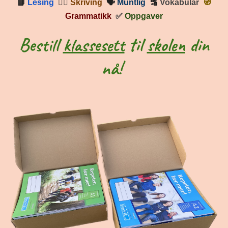
📘
Lesing
✍🏼
Skriving
🗣
Muntlig
🔡
Vokabular
🧭
Grammatikk
✅
Oppgaver
Bestill
klassesett
til
skolen
din
nå!