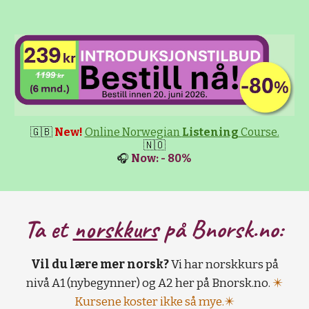
🇬🇧
New!
Online Norwegian
Listening
Course.
🇳🇴
🎧
Now: - 80%
Ta et
norskkurs
på B
norsk.no:
Vil du lære mer norsk?
Vi har norskkurs på
nivå A1 (nybegynner) og A2 her på Bnorsk.no.
✴️
Kursene koster ikke så mye.✴️