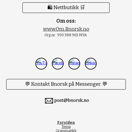
🛍 Nettbutikk 🛒
Om oss:
www.Om.Bnorsk.no
Org.nr.: 930 388 963 MVA
💬 Kontakt Bnorsk på Messenger. 💬
Forsiden
Tema
Grammatikk