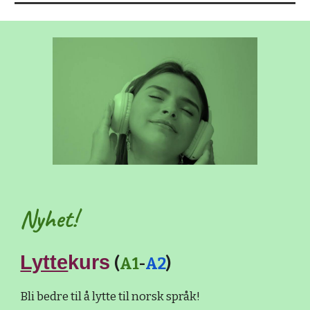
Nyhet!
Lytte
kurs
(
A1
-
A2
)
Bli bedre til å lytte til norsk språk!