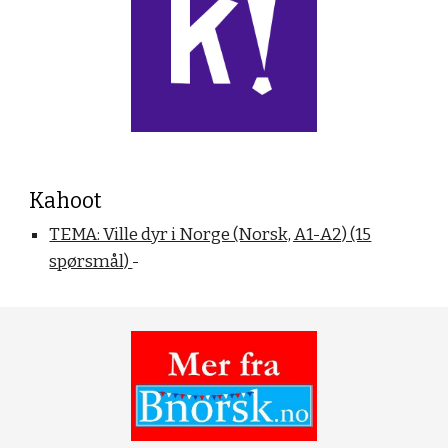
Kahoot
TEMA: Ville dyr i Norge (Norsk, A1-A2) (15
spørsmål)
-