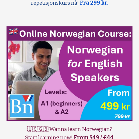
repetisjonskurs
nå
!
Fra 299 kr.
🇺🇸🇬🇧 Wanna learn Norwegian?
Start learning now!
From $49 / €44
.