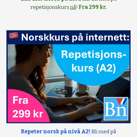
repetisjonskurs
nå
!
Fra 299 kr.
Repeter norsk på nivå A2!
Bli med på