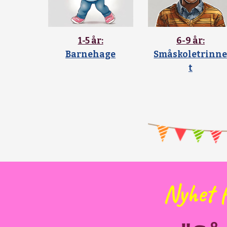
1-5 år:
6-9 år:
Barnehage
Småskoletrinn
t
Nyhet f