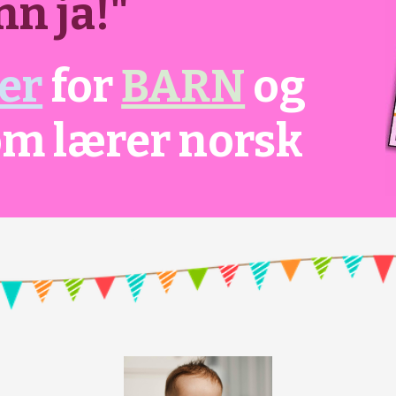
nn ja!"
er
for
BARN
og
m lærer norsk