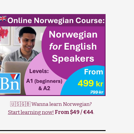
🇺🇸🇬🇧 Wanna learn Norwegian?
Start learning now!
From $49 / €44
.