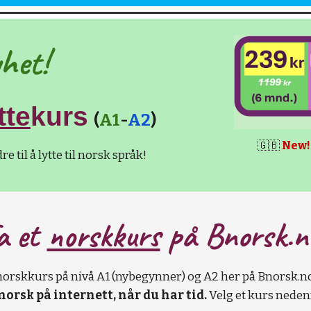
het!
tte
kurs
(
A1
-
A2
)
🇬🇧
New!
re til å lytte til norsk språk!
a et
norskkurs
på B
norsk.n
norskkurs på nivå A1 (nybegynner) og A2 her på Bnorsk.n
norsk på internett, når du har tid.
Velg et kurs nedenf