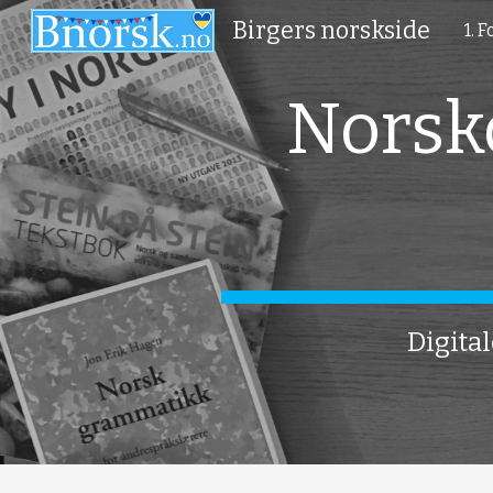
Birgers norskside
1. 
Sk
Norsk
Digita