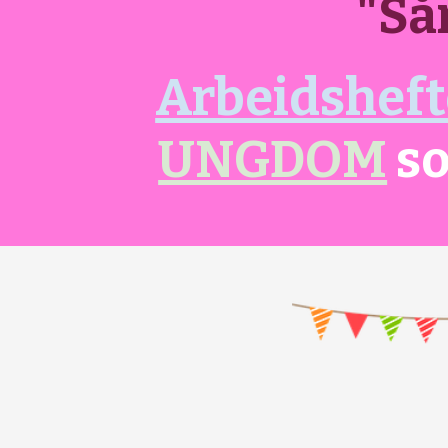
"Så
Arbeidsheft
UNGDOM
so