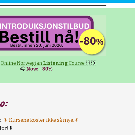
Online Norwegian
Listening
Course.
🇳🇴
🎧
Now: - 80%
o:
o.
✴️ Kursene koster ikke så mye.✴️
or! ⬇️