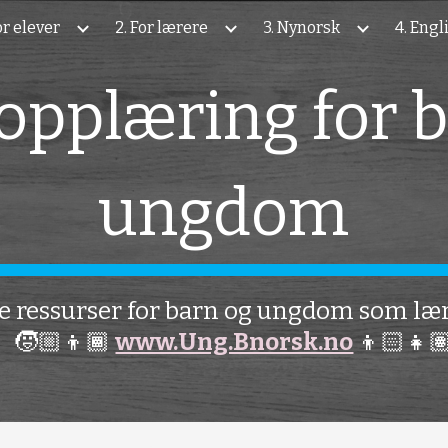
For elever
2. For lærere
3. Nynorsk
4. Engl
ip to main content
Skip to navigat
opplæring for b
ungdom
le ressurser for barn og ungdom som læ
🧒🏼👦🏾
www.Ung.Bnorsk.no
👦🏻👧