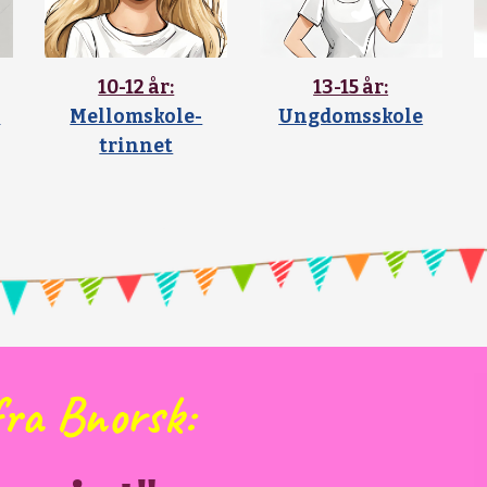
10-12 år:
13-15 år:
e
Mellomskole-
Ungdomsskole
trinnet
ra Bnorsk: