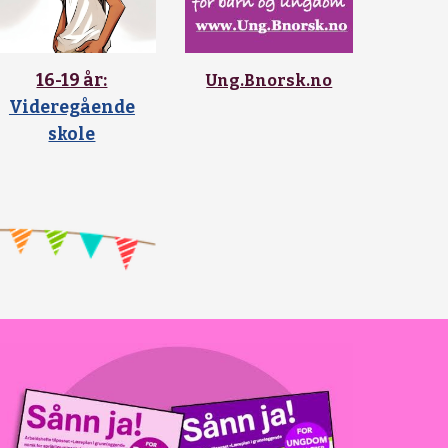
16-19 år:
Ung.Bnorsk.no
Videregåen
de
skole