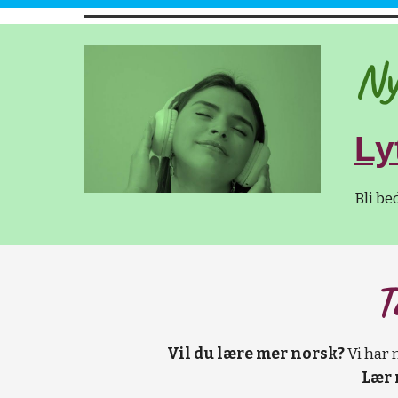
Ny
Ly
Bli bed
T
Vil du lære mer norsk?
Vi har 
Lær 