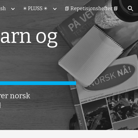
ish
✴️ PLUSS ✴️
📗 Repetisjonshefter 📘
ion
arn og
rer norsk
