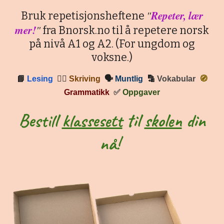
"
Repeter, lær
Bruk repetisjonsheftene
mer!
"
fra Bnorsk.no til å repetere norsk
på nivå A1 og A2. (For ungdom og
voksne.)
📘
Lesing
✍🏼
Skriving
🗣
Muntlig
🔡
Vokabular
🧭
Grammatikk
✅
Oppgaver
Bestill
klassesett
til
skolen
din
nå!