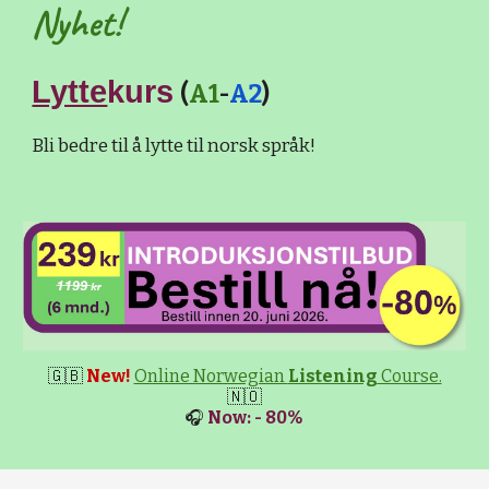
Nyhet!
Lytte
kurs
(
A1
-
A2
)
Bli bedre til å lytte til norsk språk!
🇬🇧
New!
Online Norwegian
Listening
Course.
🇳🇴
🎧
Now: - 80%