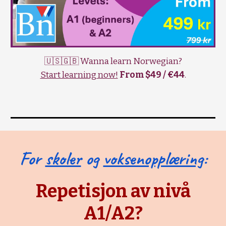
🇺🇸🇬🇧 Wanna learn Norwegian?
Start learning now!
From $49 / €44
.
For
skoler
og
voksenopplæring
:
Repetisjon av nivå
A1/A2?