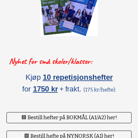
Nyhet for små skoler/klasser:
Kjøp
10 repetisjonshefter
for
1750 kr
.
+ frakt
(175 kr/hefte).
🟦 Bestill hefter på BOKMÅL (A1/A2) her!
🟪 Bestill hefte på NYNORSK (A1) her!