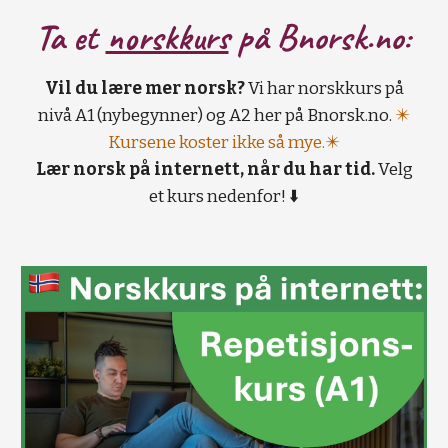
Ta et
norskkurs
på B
norsk.no:
Vil du lære mer norsk?
Vi har norskkurs på
nivå A1 (nybegynner) og A2 her på Bnorsk.no.
✴️
Kursene koster ikke så mye.✴️
Lær norsk på internett, når du har tid.
Velg
et kurs nedenfor! ⬇️