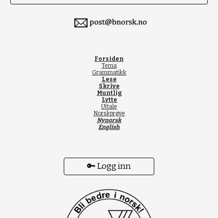
Forsiden
Tema
Grammatikk
Lese
Skrive
Muntlig
Lytte
Uttale
Norskprøve
Nynorsk
English
🔑 Logg inn