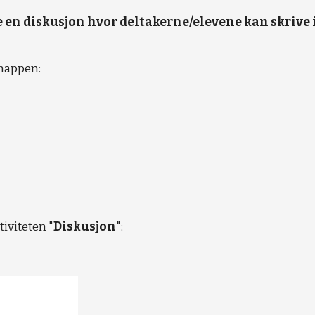
en diskusjon hvor deltakerne/elevene kan skrive 
knappen:
tiviteten "
Diskusjon
"
: