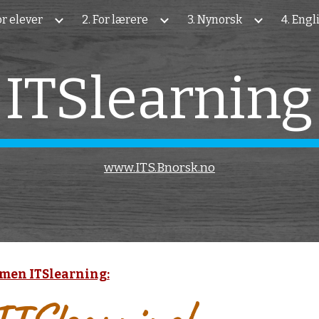
For elever
2. For lærere
3. Nynorsk
4. Engl
ip to main content
Skip to navigat
ITSlearning
www.ITS.Bnorsk.no
rmen ITSlearning: