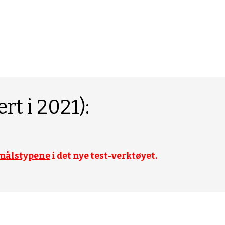
rt i 2021):
målstypene
 i det nye test-verktøyet. 