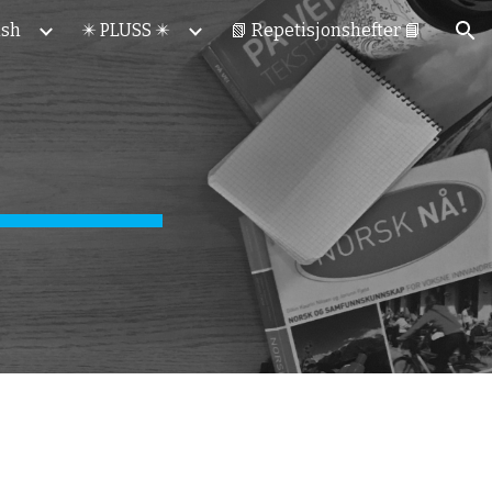
ish
✴️ PLUSS ✴️
📗 Repetisjonshefter 📘
ion