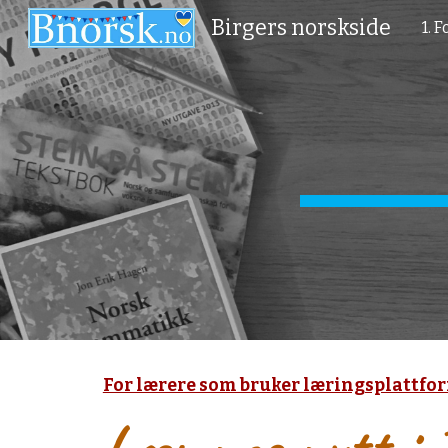
Birgers norskside
1. 
Sk
For lærere som bruker læringsplattfo