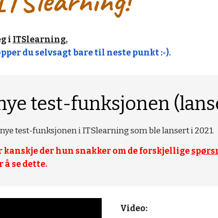
ITSlearning!
g i 
ITSlearning.
pper du selvsagt bare til neste punkt :-).
nye test-funksjonen (lanse
nye test-funksjonen i ITSlearning som ble lansert i 2021.
r kanskje der hun snakker om de forskjellige 
spørs
 å se dette.
Video: