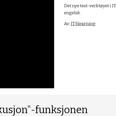
Det nye test-verktøyet i I
engelsk.
Av: 
ITSlearning
skusjon"-funksjonen