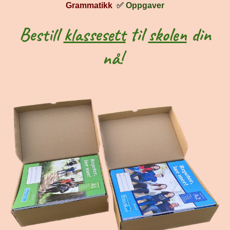
Grammatikk
✅
Oppgaver
Bestill
klassesett
til
skolen
din
nå!