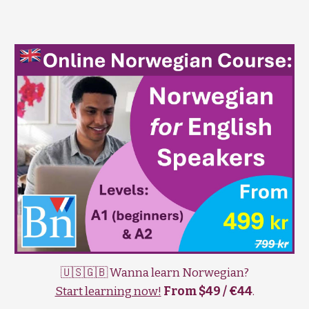
🇺🇸🇬🇧 Wanna learn Norwegian?
Start learning now!
From $49 / €44
.