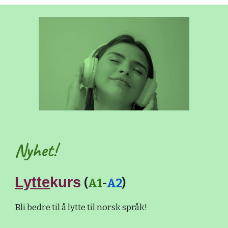
Nyhet!
Lytte
kurs
(
A1
-
A2
)
Bli bedre til å lytte til norsk språk!