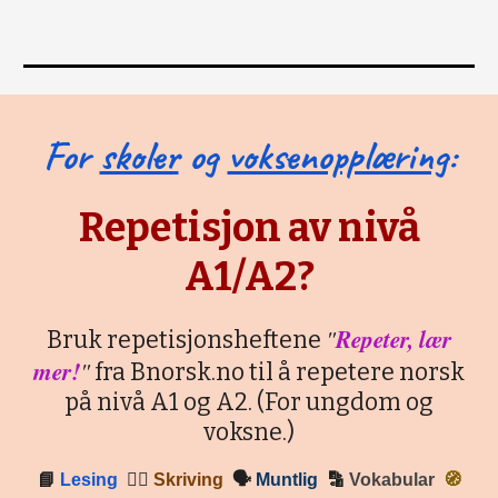
For
skoler
og
voksenopplæring
:
Repetisjon av nivå
A1/A2?
"
Repeter, lær
Bruk repetisjonsheftene
mer!
"
fra Bnorsk.no til å repetere norsk
på nivå A1 og A2. (For ungdom og
voksne.)
📘
Lesing
✍🏼
Skriving
🗣
Muntlig
🔡
Vokabular
🧭