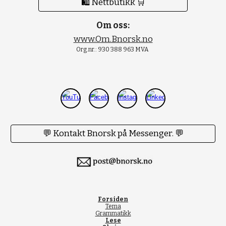
🛍 Nettbutikk 🛒
Om oss:
www.Om.Bnorsk.no
Org.nr.: 930 388 963 MVA
💬 Kontakt Bnorsk på Messenger. 💬
Forsiden
Tema
Grammatikk
Lese