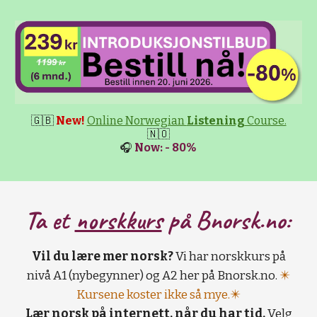
🇬🇧
New!
Online Norwegian
Listening
Course.
🇳🇴
🎧
Now: - 80%
Ta et
norskkurs
på B
norsk.no:
Vil du lære mer norsk?
Vi har norskkurs på
nivå A1 (nybegynner) og A2 her på Bnorsk.no.
✴️
Kursene koster ikke så mye.✴️
Lær norsk på internett, når du har tid.
Velg