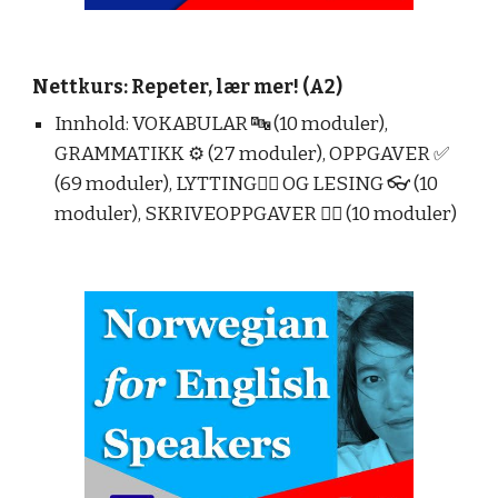
Nettkurs: Repeter, lær mer! (A2)
Innhold: VOKABULAR 🔤 (10 moduler),
GRAMMATIKK ⚙️ (27 moduler), OPPGAVER ✅
(69 moduler), LYTTING👂🏻 OG LESING 👓 (10
moduler), SKRIVEOPPGAVER ✍🏼 (10 moduler)