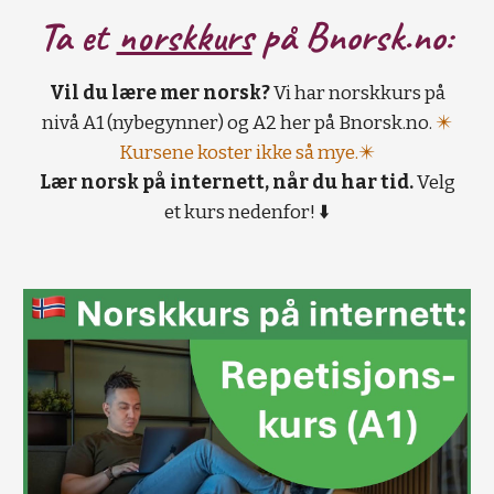
Ta et
norskkurs
på B
norsk.no:
Vil du lære mer norsk?
Vi har norskkurs på
nivå A1 (nybegynner) og A2 her på Bnorsk.no.
✴️
Kursene koster ikke så mye.✴️
Lær norsk på internett, når du har tid.
Velg
et kurs nedenfor! ⬇️