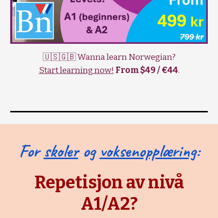
🇺🇸🇬🇧 Wanna learn Norwegian?
Start learning now!
From $49 / €44
.
For
skoler
og
voksenopplæring
:
Repetisjon av nivå
A1/A2?