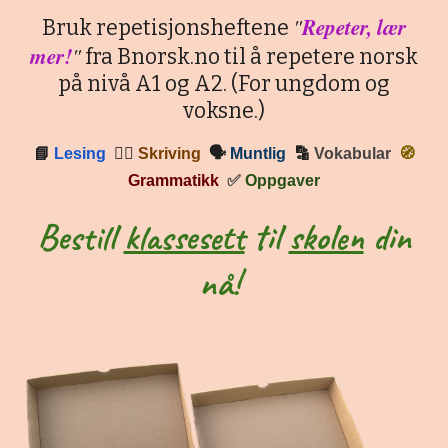
"
Repeter, lær
Bruk repetisjonsheftene
mer!
"
fra Bnorsk.no til å repetere norsk
på nivå A1 og A2. (For ungdom og
voksne.)
📘
Lesing
✍🏼
Skriving
🗣
Muntlig
🔡
Vokabular
🧭
Grammatikk
✅
Oppgaver
Bestill
klassesett
til
skolen
din
nå!