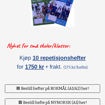
Nyhet for små skoler/klasser:
Kjøp
10 repetisjonshefter
for
1750 kr
.
+ frakt
(175 kr/hefte).
🟦 Bestill hefter på BOKMÅL (A1/A2) her!
🟪 Bestill hefte på NYNORSK (A1) her!