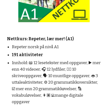
Nettkurs: Repeter, lær mer! (A1)
Repeter norsk på nivå A1
191 aktiviteter
Innhold: 📖 12 lesetekster med oppgaver, ▶️ mer
enn 40 videoer, 🎧 12 lydfiler, ✍🏼 10
skriveoppgaver, 🗣 10 muntlige oppgaver, 👄 3
uttaleaktiviteter, ⚙️ 20 grammatikkoversikter,
☑️ mer enn 20 grammatikkøvelser, 🔡
vokabuløvelser, 👩🏽‍💻mange digitale
oppgaver