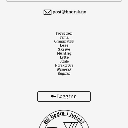
Forsiden
Tema
Grammatikk
Lese
Skrive
Muntlig
Lytte
Uttale
Norskprøve
Nynorsk
English
🔑 Logg inn