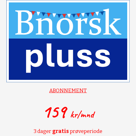
ABONNEMENT
159
kr/mnd
3 dager
gratis
prøveperiode