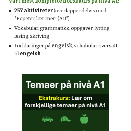
Vårt mest komplette norskkurs på nivå A1!
257 aktiviteter
(overlapper delvis med
"Repeter, lær mer! (A1)")
Vokabular, grammatikk, oppgaver, lytting,
lesing, skriving
Forklaringer på
engelsk
, vokabular oversatt
til
engelsk