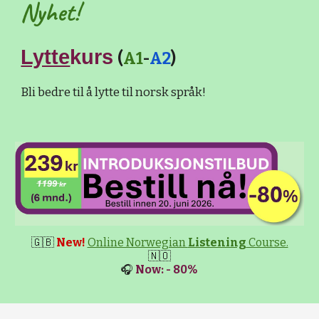
Nyhet!
Lytte
kurs
(
A1
-
A2
)
Bli bedre til å lytte til norsk språk!
🇬🇧
New!
Online Norwegian
Listening
Course.
🇳🇴
🎧
Now: - 80%