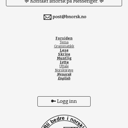
💬 Kontakt Bnorsk på Messenger. 💬
Forsiden
Tema
Grammatikk
Lese
Skrive
Muntlig
Lytte
Uttale
Norskprøve
Nynorsk
English
🔑 Logg inn