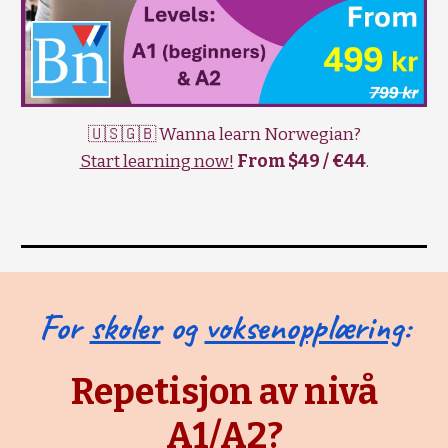
🇺🇸🇬🇧 Wanna learn Norwegian?
Start learning now!
From $49 / €44
.
For
skoler
og
voksenopplæring
:
Repetisjon av nivå
A1/A2?