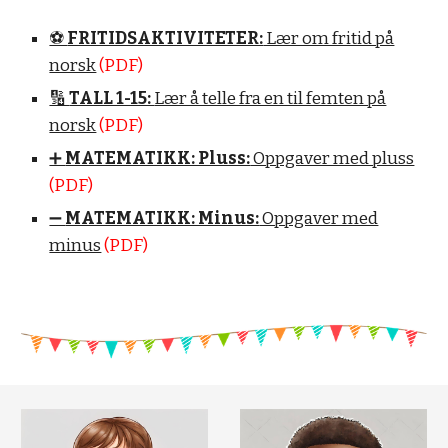
⚽️
FRITIDSAKTIVITETER:
Lær om fritid på
norsk
(PDF)
🔢
TALL 1-15:
Lær å telle fra en til femten på
norsk
(PDF)
➕
MATEMATIKK: Pluss:
Oppgaver med pluss
(PDF)
➖
MATEMATIKK: Minus:
Oppgaver med
minus
(PDF)