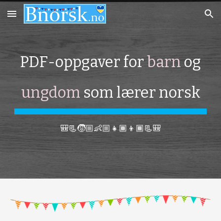
Skip to main content
Skip to navigation
PDF-oppgaver for
barn
og
ungdom
som lærer norsk
🎒📃🧒🏼👶🏼👧🏾👦🏾📃🎒