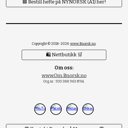
🟪 Bestill hefte på NYNORSK (A1) her!
Copyright © 2018-2026:
www.Bnorsk.no
.
🛍 Nettbutikk 🛒
Om oss:
www.Om.Bnorsk.no
Org.nr.: 930 388 963 MVA