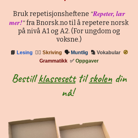
"
Repeter, lær
Bruk repetisjonsheftene
mer!
"
fra Bnorsk.no til å repetere norsk
på nivå A1 og A2. (For ungdom og
voksne.)
📘
Lesing
✍🏼
Skriving
🗣
Muntlig
🔡
Vokabular
🧭
Grammatikk
✅
Oppgaver
Bestill
klassesett
til
skolen
din
nå!