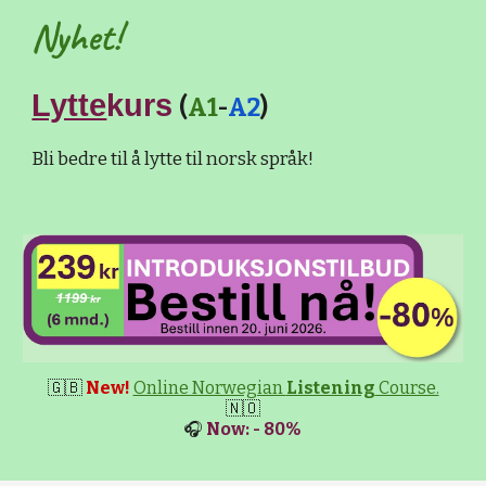
Nyhet!
Lytte
kurs
(
A1
-
A2
)
Bli bedre til å lytte til norsk språk!
🇬🇧
New!
Online Norwegian
Listening
Course.
🇳🇴
🎧
Now: - 80%