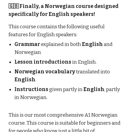
🇬🇧 Finally, a Norwegian course designed
specifically for English speakers!
This course contains the following useful
features for English speakers:
Grammar
explained in both
English
and
Norwegian
Lesson introductions
in English.
Norwegian vocabulary
translated into
English
.
Instructions
given partly in
English
, partly
in Norwegian.
This is our most comprehensive A1 Norwegian
course.
This course is suitable for beginners and
for people who know just a little bit of