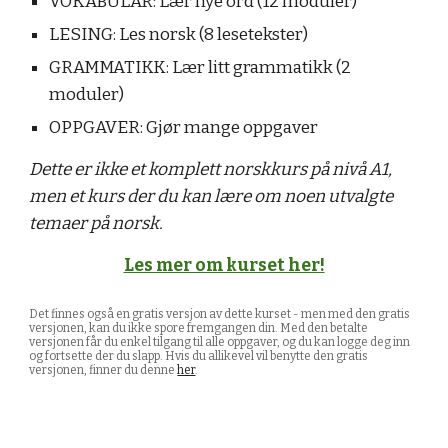
VOKABULAR: Lær nye ord (12 moduler)
LESING: Les norsk (8 lesetekster)
GRAMMATIKK: Lær litt grammatikk (2
moduler)
OPPGAVER: Gjør mange oppgaver
Dette er ikke et komplett norskkurs på nivå A1,
men et kurs der du kan lære om noen utvalgte
temaer på norsk.
Les mer om kurset her!
Det finnes også en gratis versjon av dette kurset - men med den gratis
versjonen, kan du ikke spore fremgangen din. Med den betalte
versjonen får du enkel tilgang til alle oppgaver, og du kan logge deg inn
og fortsette der du slapp. Hvis du allikevel vil benytte den gratis
versjonen, finner du denne
her
.