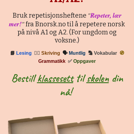
"
Repeter, lær
Bruk repetisjonsheftene
mer!
"
fra Bnorsk.no til å repetere norsk
på nivå A1 og A2. (For ungdom og
voksne.)
📘
Lesing
✍🏼
Skriving
🗣
Muntlig
🔡
Vokabular
🧭
Grammatikk
✅
Oppgaver
Bestill
klassesett
til
skolen
din
nå!