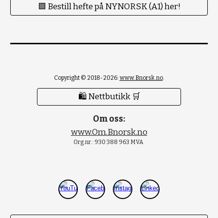
🟪 Bestill hefte på NYNORSK (A1) her!
Copyright © 2018-2026:
www.Bnorsk.no
.
🛍 Nettbutikk 🛒
Om oss:
www.Om.Bnorsk.no
Org.nr.: 930 388 963 MVA