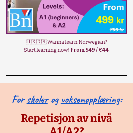
🇺🇸🇬🇧 Wanna learn Norwegian?
Start learning now!
From $49 / €44
.
For
skoler
og
voksenopplæring
:
Repetisjon av nivå
A1/A2?