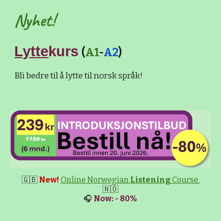
Nyhet!
Lytte
kurs
(
A1
-
A2
)
Bli bedre til å lytte til norsk språk!
🇬🇧
New!
Online Norwegian
Listening
Course.
🇳🇴
🎧
Now: - 80%