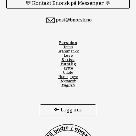
💬 Kontakt Bnorsk på Messenger. 💬
Forsiden
Tema
Grammatikk
Lese
Skrive
Muntlig
Lytte
Uttale
Norskprøve
Nynorsk
English
🔑 Logg inn