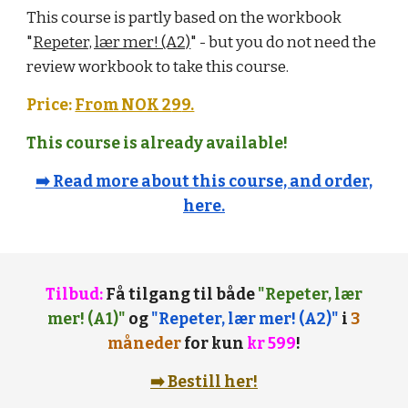
This course is partly based on the workbook
"
Repeter, lær mer! (A2)
" - but you do not need the
review workbook to take this course.
Price:
From NOK 2
9
9.
This course is already available!
➡️ Read more about this course, and order,
here.
Tilbud:
Få tilgang til både
"Repeter, lær
mer! (A1)"
og
"Repeter, lær mer! (A2)"
i
3
måneder
for kun
kr 599
!
➡️ Bestill her!