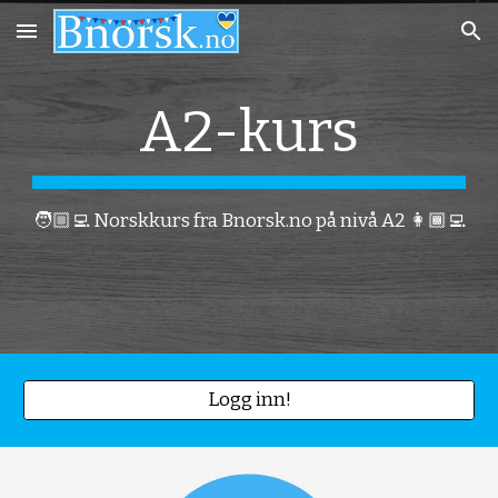
Skip to main content
Skip to navigation
A
2
-kurs
🧑🏼‍💻
Norskkurs fra Bnorsk.no på nivå A
2
👩🏾‍💻
Logg inn!