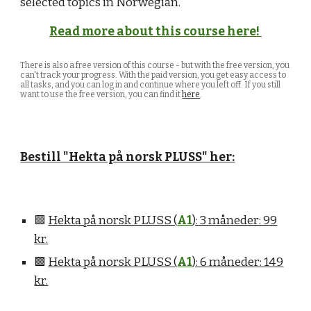
selected topics in Norwegian.
Read more about this course here!
There is also a free version of this course - but with the free version, you
can't track your progress. With the paid version, you get easy access to
all tasks, and you can log in and continue where you left off. If you still
want to use the free version, you can find it
here
.
Bestill "Hekta på norsk PLUSS" her:
🟩
Hekta på norsk PLUSS (
A1
): 3 måneder: 99
kr.
🟩
Hekta på norsk PLUSS (
A1
): 6 måneder: 149
kr.