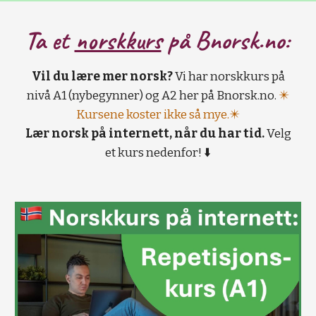
Ta et
norskkurs
på B
norsk.no:
Vil du lære mer norsk?
Vi har norskkurs på
nivå A1 (nybegynner) og A2 her på Bnorsk.no.
✴️
Kursene koster ikke så mye.✴️
Lær norsk på internett, når du har tid.
Velg
et kurs nedenfor! ⬇️