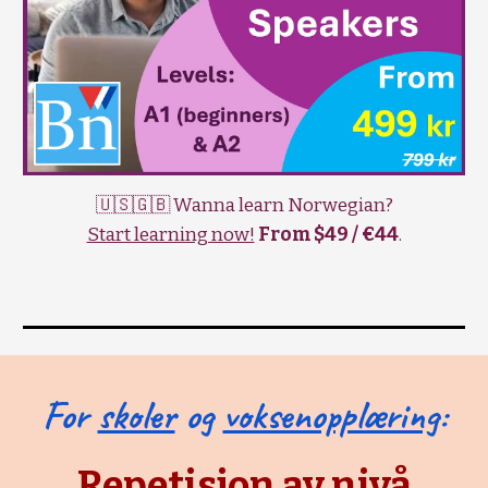
🇺🇸🇬🇧 Wanna learn Norwegian?
Start learning now!
From $49 / €44
.
For
skoler
og
voksenopplæring
:
Repetisjon av nivå