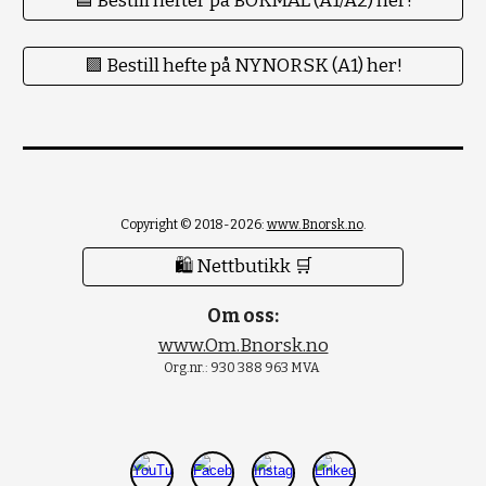
🟦 Bestill hefter på BOKMÅL (A1/A2) her!
🟪 Bestill hefte på NYNORSK (A1) her!
Copyright © 2018-2026:
www.Bnorsk.no
.
🛍 Nettbutikk 🛒
Om oss:
www.Om.Bnorsk.no
Org.nr.: 930 388 963 MVA