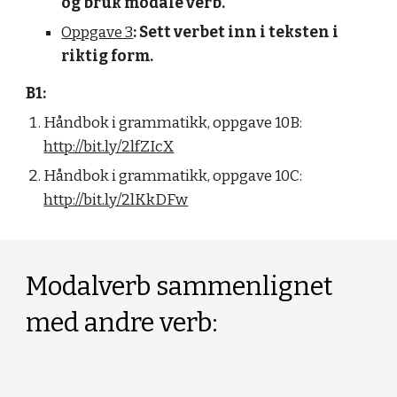
og bruk modale verb.
Oppgave 3
: Sett verbet inn i teksten i
riktig form.
B1:
Håndbok i grammatikk, oppgave 10B:
http://bit.ly/2lfZIcX
Håndbok i grammatikk, oppgave 10C:
http://bit.ly/2lKkDFw
Modalverb sammenlignet
med andre verb: