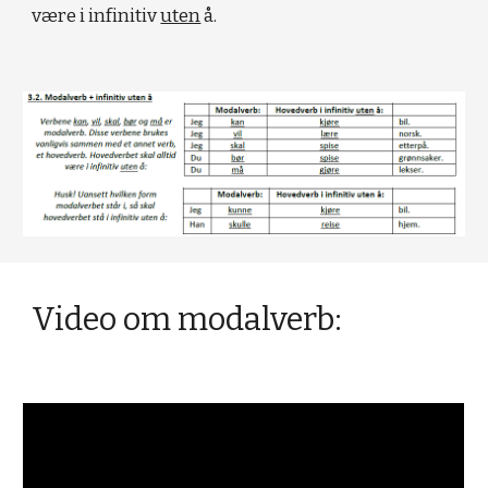
være i infinitiv
uten
å.
Video om modalverb: