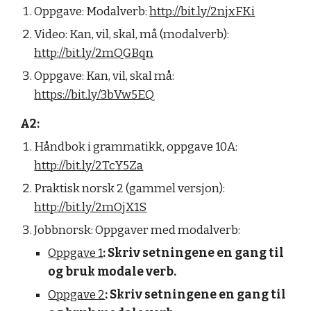
Oppgave: Modalverb:
http://bit.ly/2njxFKi
Video: Kan, vil, skal, må (modalverb):
http://bit.ly/2mQGBqn
Oppgave: Kan, vil, skal må:
https://bit.ly/3bVw5EQ
A2:
Håndbok i grammatikk, oppgave 10A:
http://bit.ly/2TcY5Za
Praktisk norsk 2 (gammel versjon):
http://bit.ly/2mOjX1S
Jobbnorsk: Oppgaver med modalverb:
Oppgave 1
: Skriv setningene en gang til
og bruk modale verb.
Oppgave 2
: Skriv setningene en gang til