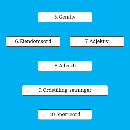
5. Genitiv
6. Eiendomsord
7. Adjektiv
8. Adverb
9. Ordstilling, setninger
10. Spørreord