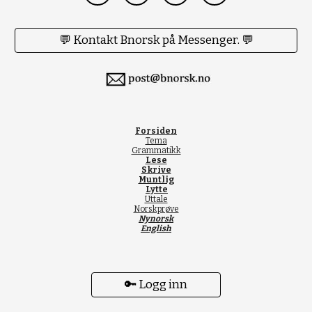
💬 Kontakt Bnorsk på Messenger. 💬
Forsiden
Tema
Grammatikk
Lese
Skrive
Muntlig
Lytte
Uttale
Norskprøve
Nynorsk
English
🔑 Logg inn