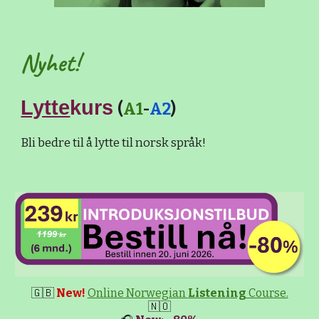
Nyhet!
Lytte
kurs
(
A1
-
A2
)
Bli bedre til å lytte til norsk språk!
🇬🇧
New!
Online Norwegian
Listening
Course.
🇳🇴