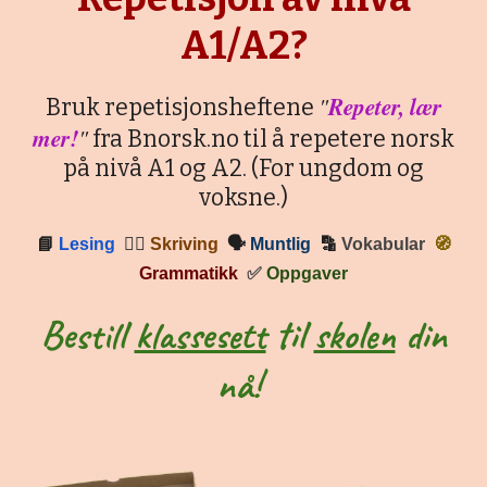
A1/A2?
"
Repeter, lær
Bruk repetisjonsheftene
mer!
"
fra Bnorsk.no til å repetere norsk
på nivå A1 og A2. (For ungdom og
voksne.)
📘
Lesing
✍🏼
Skriving
🗣
Muntlig
🔡
Vokabular
🧭
Grammatikk
✅
Oppgaver
Bestill
klassesett
til
skolen
din
nå!