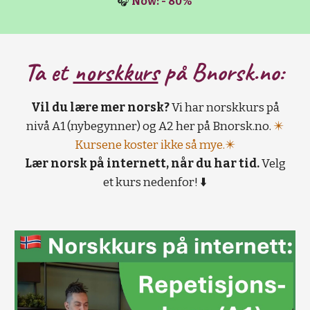
🎧
Now: - 80%
Ta et
norskkurs
på B
norsk.no:
Vil du lære mer norsk?
Vi har norskkurs på
nivå A1 (nybegynner) og A2 her på Bnorsk.no.
✴️
Kursene koster ikke så mye.✴️
Lær norsk på internett, når du har tid.
Velg
et kurs nedenfor! ⬇️