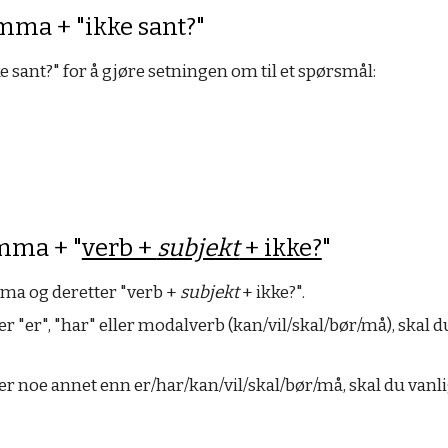
mma + "ikke sant?"
ke sant?" for å gjøre setningen om til et spørsmål:
omma + "
verb +
subjekt
+ ikke?
"
mma og deretter "verb +
subjekt
+ ikke?".
r "er", "har" eller modalverb (kan/vil/skal/bør/må), skal 
r noe annet enn er/har/kan/vil/skal/bør/må, skal du vanlig