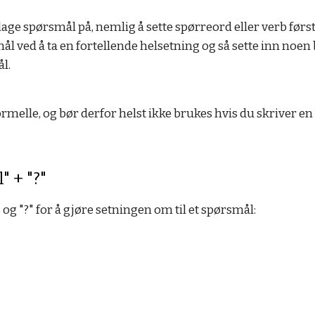
å lage spørsmål på, nemlig å sette spørreord eller verb førs
ål ved å ta en fortellende helsetning og så sette inn noen
l.
melle, og bør derfor helst ikke brukes hvis du skriver en 
" + "?"
 og "?" for å gjøre setningen om til et spørsmål: