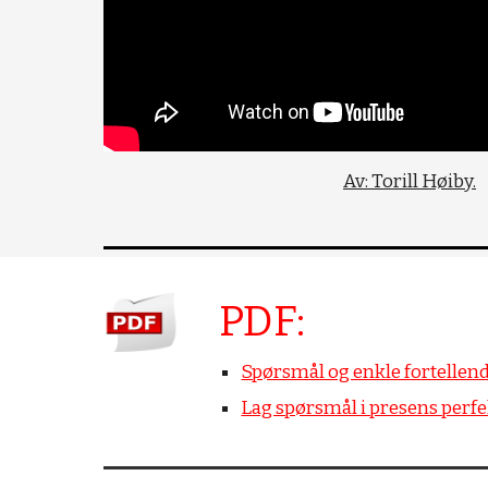
Av: Torill Høiby.
PDF:
Spørsmål og enkle fortellen
Lag spørsmål i presens perf