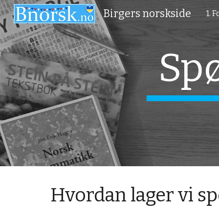
Birgers norskside
1. 
Sk
Spø
Hvordan lager vi s