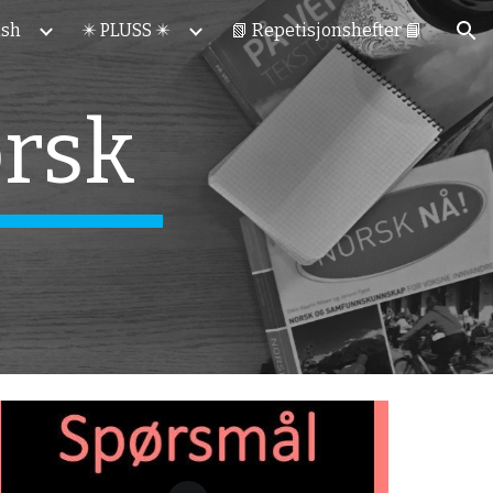
ish
✴️ PLUSS ✴️
📗 Repetisjonshefter 📘
ion
orsk