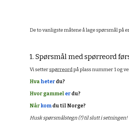
De to vanligste måtene å lage spørsmål på er
1. Spørsmål med spørreord før
Vi setter
spørreord
på plass nummer 1 og ve
Hva
heter
du?
Hvor gammel
er
du?
Når
kom
du til Norge?
Husk spørsmålstegn (?) til slutt i setningen!