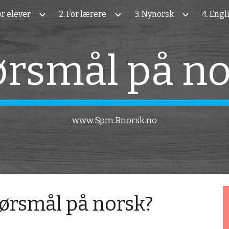
For elever
2. For lærere
3. Nynorsk
4. Engl
ip to main content
Skip to navigat
rsmål på n
www.Spm.Bnorsk.no
pørsmål på norsk?