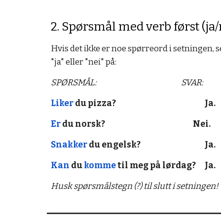
2. Spørsmål med verb først (ja
Hvis det ikke er noe spørreord i setningen, se
"ja" eller "nei" på:
SPØRSMÅL:
SVAR:
Liker
du pizza?
Ja.
Er
du norsk?
Nei.
Snakker
du engelsk?
Ja.
Kan
du
komme
til meg på lørdag?
Ja.
Husk spørsmålstegn (?) til slutt i setningen!