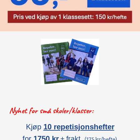
Nyhet for små skoler/klasser:
Kjøp
10 repetisjonshefter
for
1750 kr
.
+ frakt
(175 kr/hefte).