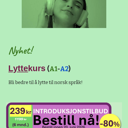
Nyhet!
Lytte
kurs
(
A1
-
A2
)
Bli bedre til å lytte til norsk språk!