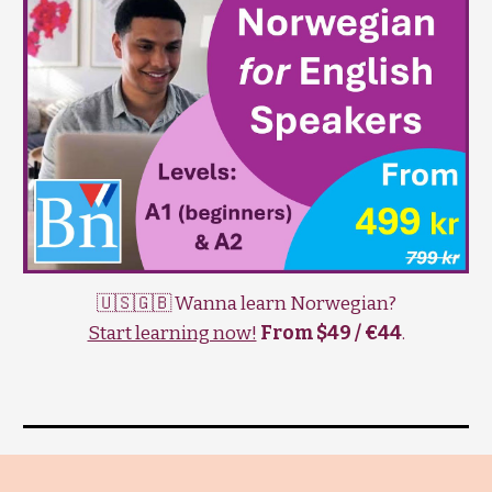
🇺🇸🇬🇧 Wanna learn Norwegian?
Start learning now!
From $49 / €44
.