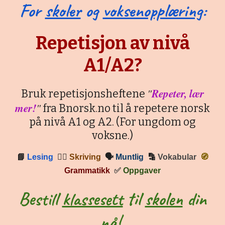
For
skoler
og
voksenopplæring
:
Repetisjon av nivå
A1/A2?
"
Repeter, lær
Bruk repetisjonsheftene
mer!
"
fra Bnorsk.no til å repetere norsk
på nivå A1 og A2. (For ungdom og
voksne.)
📘
Lesing
✍🏼
Skriving
🗣
Muntlig
🔡
Vokabular
🧭
Grammatikk
✅
Oppgaver
Bestill
klassesett
til
skolen
din
nå!