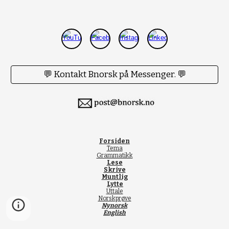
💬 Kontakt Bnorsk på Messenger. 💬
Forsiden
Tema
Grammatikk
Lese
Skrive
Muntlig
Lytte
Uttale
Norskprøve
Nynorsk
English