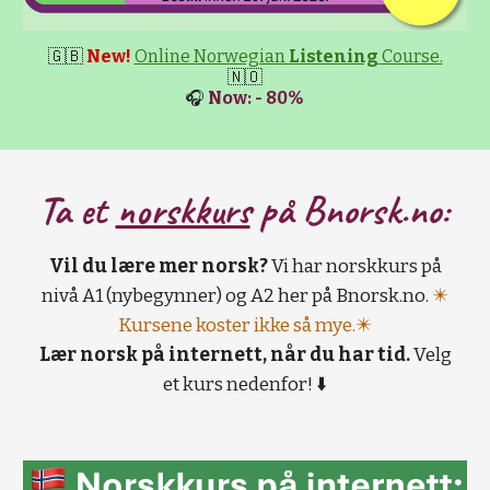
🇬🇧
New!
Online Norwegian
Listening
Course.
🇳🇴
🎧
Now: - 80%
Ta et
norskkurs
på B
norsk.no:
Vil du lære mer norsk?
Vi har norskkurs på
nivå A1 (nybegynner) og A2 her på Bnorsk.no.
✴️
Kursene koster ikke så mye.✴️
Lær norsk på internett, når du har tid.
Velg
et kurs nedenfor! ⬇️