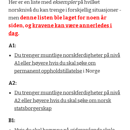
Her er en liste med
eksempler
på hvilket
norsknivå du kan trenge i forskje
llig situasjoner
-
men
denne listen ble laget for noen år
siden, og
kravene kan være annerledes i
dag
.
A1:
Du trenger muntlige norskferdigheter på nivå
A1 eller høyere hvis du skal søke om
permanent oppholdstillatelse
i Norge
A2:
Du trenger muntlige norskferdigheter på nivå
A2 eller høyere hvis du skal søke om norsk
statsborgerskap
B1: