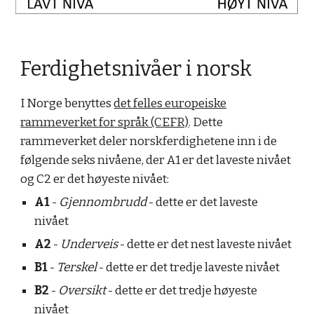
Ferdighetsnivåer i norsk
I Norge benyttes
det felles europeiske
rammeverket for språk (CEFR)
. Dette
rammeverket deler norskferdighetene inn i de
følgende seks nivåene, der A1 er det laveste nivået
og C2 er det høyeste nivået:
A1
-
Gjennombrudd
- dette er det laveste
nivået
A2
-
Underveis
- dette er det nest laveste nivået
B1
-
Terskel
- dette er det tredje laveste nivået
B2
-
Oversikt
- dette er det tredje høyeste
nivået