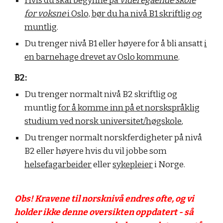
Hvis du skal begynne på
videregående skole
for voksne
i Oslo, bør du ha nivå B1 skriftlig og
muntlig
.
Du trenger nivå B1 eller høyere for å bli ansatt
i
en barnehage drevet av Oslo kommune
.
B2:
Du trenger normalt nivå B2 skriftlig og
muntlig
for å komme inn på et norskspråklig
studium ved norsk universitet/høgskole
,
Du trenger normalt norskferdigheter på nivå
B2 eller høyere hvis du vil jobbe som
helsefagarbeider
eller
sykepleier
i Norge.
Obs! Kravene til norsknivå endres ofte, og vi
holder ikke denne oversikten oppdatert - så