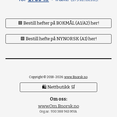
🟦 Bestill hefter på BOKMÅL (A1/A2) her!
🟪 Bestill hefte på NYNORSK (A1) her!
Copyright © 2018-2026:
www.Bnorsk.no
.
🛍 Nettbutikk 🛒
Om oss:
www.Om.Bnorsk.no
Org.nr.: 930 388 963 MVA