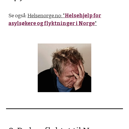
Se også:
Helsenorge.no: "
Helsehjelp for
asylsøkere og flyktninger i Norge
"