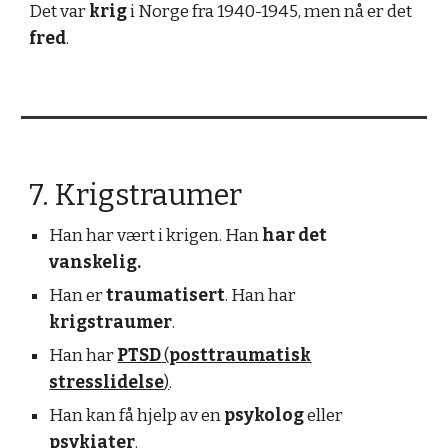
Det var
krig
i Norge fra 1940-1945, men nå er det
fred
.
7. Krigstraumer
Han har vært i krigen. Han
har det
vanskelig.
Han er
traumatisert
. Han har
krigstraumer
.
Han har
PTSD
(
posttraumatisk
stresslidelse
)
.
Han kan få hjelp av en
psykolog
eller
psykiater
.