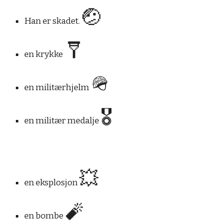
🤕
Han er skadet.
🩼
en krykke
🪖
en militærhjelm
🎖
en militær medalje
💥
en eksplosjon
🧨
en bombe