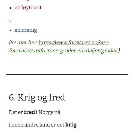
en løytnant
....
en menig
(Se mer her:
https://www.forsvaret.no/om-
forsvaret/uniformer-grader-medaljer/grader
)
6. Krig og fred
Det er
fred
i Norge nå.
I noen andre land er det
krig
.