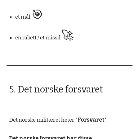
🎯
et mål
🚀
e
n
rakett / et missil
5. Det norske forsvaret
Det norske militæret heter "
Forsvaret
".
Det norske forsvaret har disse