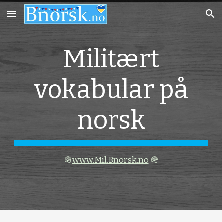
Skip to main content
Skip to navigation
Militært
vokabular på
norsk
🪖
www.Mil.Bnorsk.no
🪖