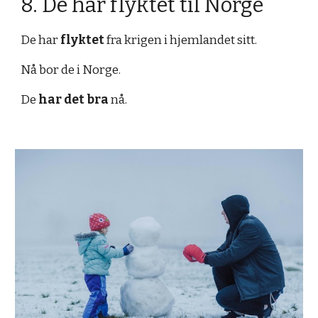
8. De har flyktet til Norge
De har
flyktet
fra krigen i hjemlandet sitt.
Nå bor de i Norge.
De
har det bra
nå.