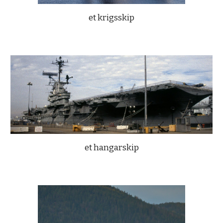
et krigsskip
et hangarskip