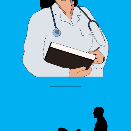
____________