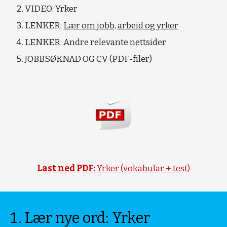
VIDEO: Yrker
LENKER:
Lær om jobb, arbeid og yrker
LENKER: Andre relevante nettsider
JOBBSØKNAD OG CV (PDF-filer)
Last ned PDF:
Yrker (vokabular + test)
Lær nye ord: Yrker