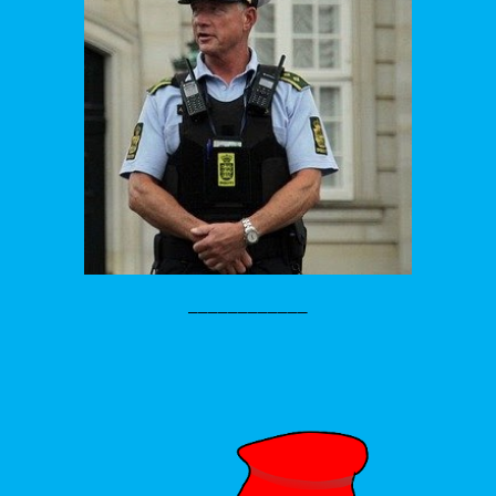
____________