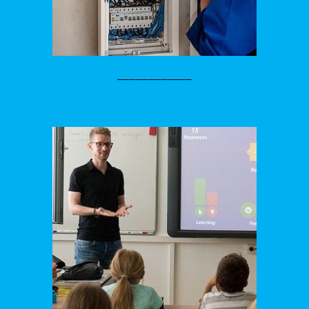
____________