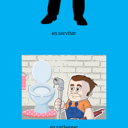
en servitør
en rørlegger