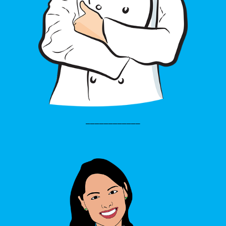
____________