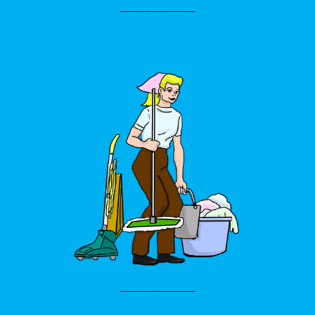
____________
____________