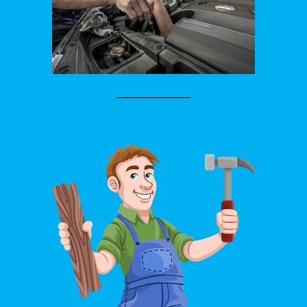
____________