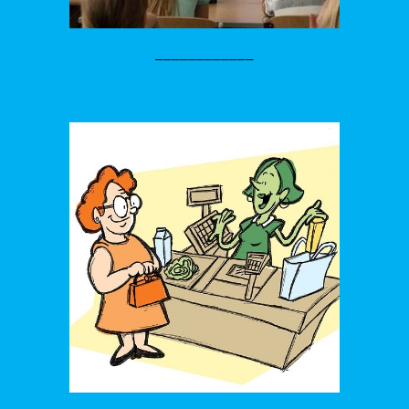
____________