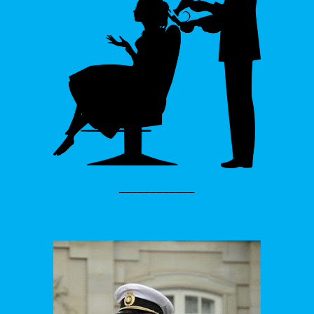
____________