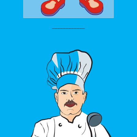
____________