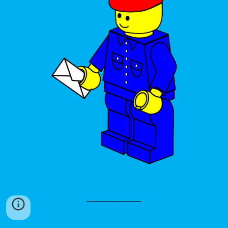
____________