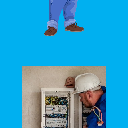
____________