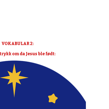
VOKABULAR 2:
trykk om da Jesus ble født: