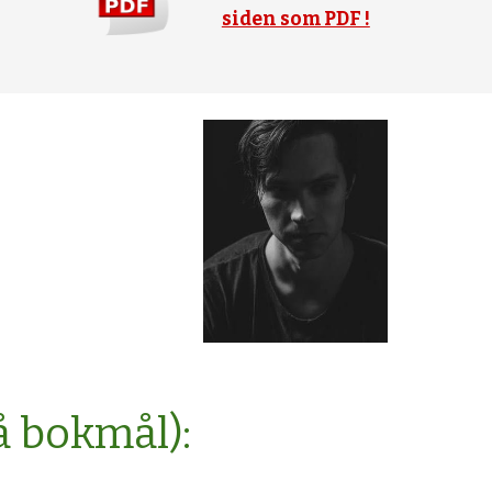
siden som PDF !
å bokmål):