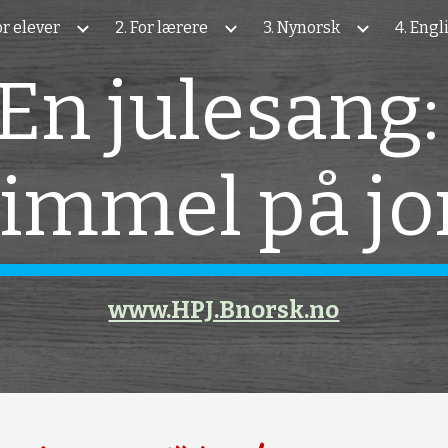
For elever
2. For lærere
3. Nynorsk
4. Engl
ip to main content
Skip to navigat
En julesang: 
immel på jo
www.HPJ.Bnorsk.no