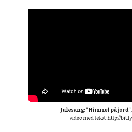
Julesang: 
"Himmel på jord",
video med tekst
: 
http://bit.