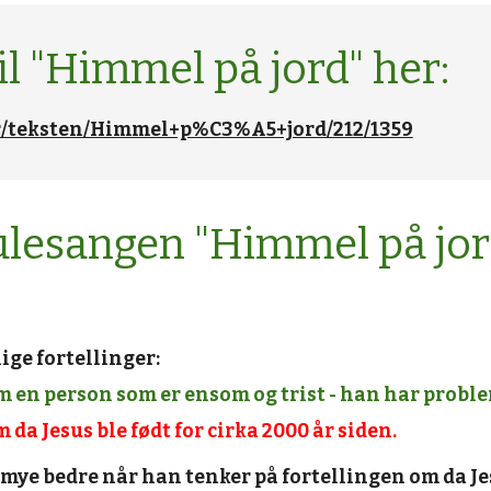
il "Himmel på jord" her: 
r/teksten/Himmel+p%C3%A5+jord/212/1359
julesangen "Himmel på jor
ige fortellinger:
om en person som er ensom og trist - han har proble
 da Jesus ble født for cirka 2000 år siden.
 mye bedre når han tenker på fortellingen om da Jes