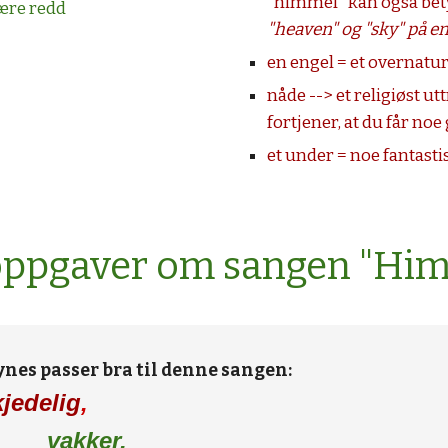
"himmel" kan også bety
være redd
"heaven" og "sky" på e
en engel = et overnatur
nåde --> et religiøst ut
fortjener, at du får noe 
et under = noe fantasti
soppgaver om sangen "Him
ynes passer bra til denne sangen: 
kjedelig
, 
vakker,