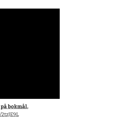
 på bokmål,
ly/2tzJE9L