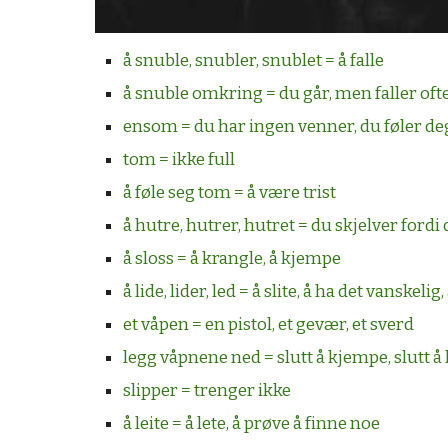
å snuble, snubler, snublet = å falle
å snuble omkring = du går, men faller oft
ensom = du har ingen venner, du føler d
tom = ikke full
å føle seg tom = å være trist
å hutre, hutrer, hutret = du skjelver fordi 
å sloss = å krangle, å kjempe
å lide, lider, led = å slite, å ha det vanskel
et våpen = en pistol, et gevær, et sverd
legg våpnene ned = slutt å kjempe, slutt å 
slipper = trenger ikke
å leite = å lete, å prøve å finne noe