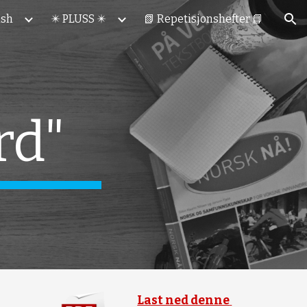
ish
✴️ PLUSS ✴️
📗 Repetisjonshefter 📘
ion
rd"
Last ned denne 