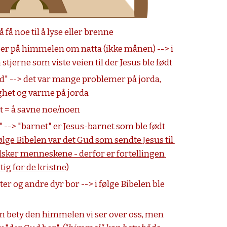
å få noe til å lyse eller brenne
ser på himmelen om natta (ikke månen) --> i 
 stjerne som viste veien til der Jesus ble født
d" --> det var mange problemer på jorda, 
ighet og varme på jorda
et = å savne noe/noen
--> "barnet" er Jesus-barnet som ble født 
følge Bibelen var det Gud som sendte Jesus til 
 elsker menneskene - derfor er fortellingen 
tig for de kristne)
ter og andre dyr bor --> i følge Bibelen ble 
 bety den himmelen vi ser over oss, men 