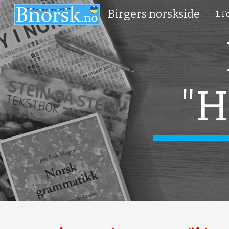
Birgers norskside
1. 
Sk
"H