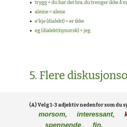
trygg = du har det bra, du trenger ikke å 
aleine = alene
e'kje (dialekt) = er ikke
eg (dialekt/nynorsk) = jeg
5. Flere diskusjon
(A) Velg 1-3 adjektiv nedenfor som du s
morsom, 
interessant,
spennende, 
fin, 