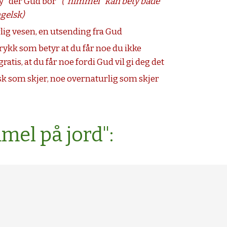
 "der Gud bor" 
("himmel" kan bety både 
ngelsk)
lig vesen, en utsending fra Gud
trykk som betyr at du får noe du ikke 
gratis, at du får noe fordi Gud vil gi deg det
sk som skjer, noe overnaturlig som skjer
mel på jord":