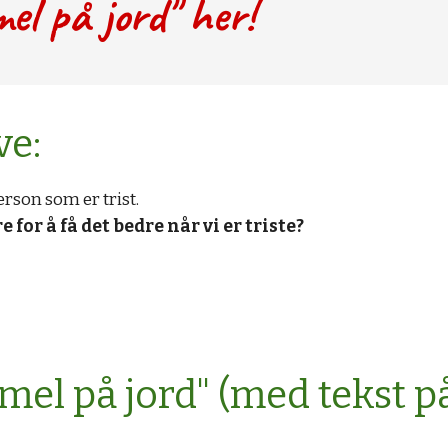
el på jord" her!
ve:
rson som er trist.
e for å få det bedre når vi er triste? 
mel på jord" (med tekst p