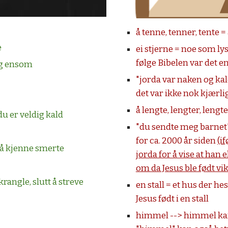
å tenne, tenner, tente = 
e
ei stjerne = noe som ly
følge Bibelen var det en
eg ensom
"jorda var naken og kal
det var ikke nok kjærl
å lengte, lengter, lengt
du er veldig kald
"du sendte meg barnet" 
for ca. 2000 år siden 
(i
ig, å kjenne smerte
jorda for å vise at han
om da Jesus ble født vik
krangle, slutt å streve
en stall = et hus der hes
Jesus født i en stall 
himmel --> himmel kan