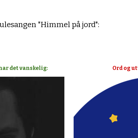
 julesangen "Himmel på jord":
ar det vanskelig:
Ord og ut