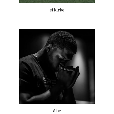
ei kirke
å be