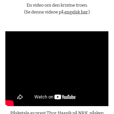
En video om den kristne troen.
(Se denne videoe på
engelsk her
.)
Påsketale av prest Thor Haavik på NRK, påsken