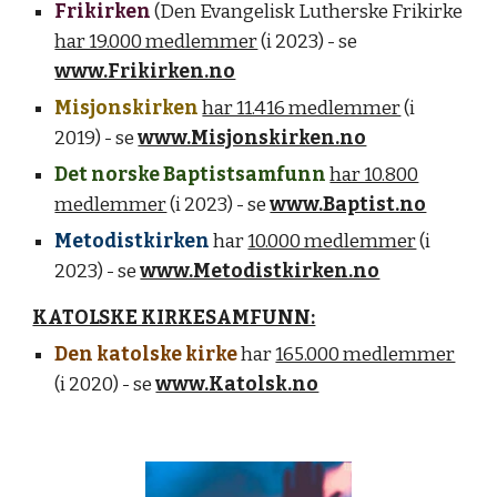
Frikirken
(Den Evangelisk Lutherske Frikirke
har 19.000 medlemmer
(i 2023)
- se
www.Frikirken.no
Misjonskirken
har 11.416 medlemmer
(i
2019) - se
www.Misjonskirken.no
Det norske Baptistsamfunn
har 10.800
medlemmer
(i 2023) - se
www.Baptist.no
Metodistkirken
har
10.000 medlemmer
(i
2023) - se
www.Metodistkirken.no
KATOLSKE KIRKESAMFUNN:
Den katolske kirke
har
165.000 medlemmer
(i 2020) - se
www.Katolsk.no