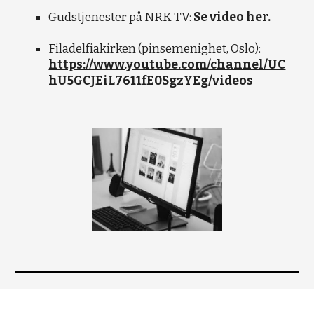
Gudstjenester på NRK TV:
Se video her.
Filadelfiakirken (pinsemenighet, Oslo):
https://www.youtube.com/channel/UC
hU5GCJEiL7611fE0SgzYEg/videos