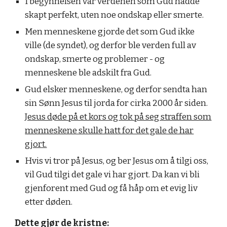
I begynnelsen var verdenen som Gud hadde
skapt perfekt, uten noe ondskap eller smerte.
Men menneskene gjorde det som Gud ikke
ville (de syndet), og derfor ble verden full av
ondskap, smerte og problemer - og
menneskene ble adskilt fra Gud.
Gud elsker menneskene, og derfor sendta han
sin Sønn Jesus til jorda for cirka 2000 år siden.
Jesus døde på et kors og tok på seg straffen som
menneskene skulle hatt for det gale de har
gjort.
Hvis vi tror på Jesus, og ber Jesus om å tilgi oss,
vil Gud tilgi det gale vi har gjort. Da kan vi bli
gjenforent med Gud og få håp om et evig liv
etter døden.
Dette gjør de kristne: