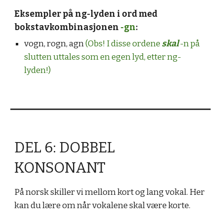
Eksempler på ng-lyden i ord med
bokstavkombinasjonen
-gn
:
vo
g
n, ro
g
n, agn
(Obs! I disse ordene
skal
-n på
slutten uttales som en egen lyd, etter ng-
lyden!)
DEL 6: DOBBEL
KONSONANT
På norsk skiller vi mellom kort og lang vokal. Her
kan du lære om når vokalene skal være korte.