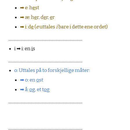
➡︎
e: h
e
st
➡︎
æ: h
e
r, d
e
r,
e
r
➡︎
i: d
e
(
e
uttales
i
bare i dette ene ordet)
.....................................................................................
i
➡︎
i: en
i
s
.....................................................................................
o: Uttales på to forskjellige måter:
➡︎
o: en
o
st
➡︎
å:
o
g, et t
o
g
.....................................................................................
.....................................................................................