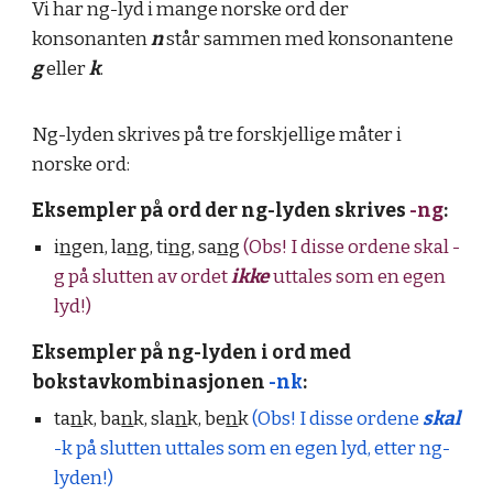
Vi har ng-lyd i mange norske ord der
konsonanten
n
står sammen med konsonantene
g
eller
k
.
Ng-lyden skrives på tre forskjellige måter i
norske ord:
Eksempler på ord der ng-lyden skrives
-ng
:
i
ng
en, la
ng
, ti
ng,
sa
ng
(Obs! I disse ordene skal -
g på slutten av ordet
ikke
uttales som en egen
lyd!)
Eksempler på ng-lyden i ord med
bokstavkombinasjonen
-n
k
:
ta
n
k, ba
n
k, sla
n
k, be
n
k
(Obs!
I disse ordene
skal
-
k
på slutten uttales som en egen lyd, etter ng-
lyden!)