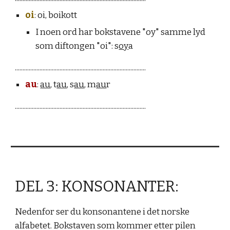
oi
: oi, boikott
I
noen ord har bokstavene "
oy
" samme lyd
som diftongen "
oi
": s
oy
a
.....................................................................................
au
:
au
, t
au
, s
au
, m
au
r
.....................................................................................
DEL 3: KONSONANTER:
Nedenfor ser du
konsonantene
i det norske
alfabetet. Bokstaven som kommer etter pilen