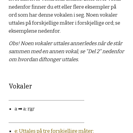
nedenfor finner du ett eller flere eksempler på
ord som har denne vokalen i seg.
Noen vokaler
uttales på forskjellige måter i forskjellige ord; se
eksemplene nedenfor.
Obs! Noen vokaler uttales annerledes når de står
sammen med en annen vokal; se "Del 2" nedenfor
om hvordan diftonger uttales.
Vokaler
.....................................................................................
a
➡︎
a: r
a
r
.....................................................................................
e: Uttales på tre forskjellige måter: