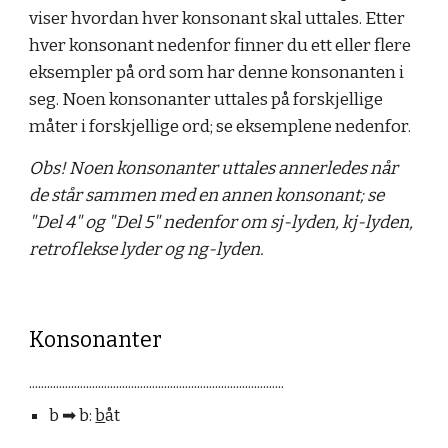
viser hvordan hver
konsonant
skal uttales. Etter
hver
konsonant
nedenfor finner du ett eller flere
eksempler på ord som har denne
konsonanten
i
seg. Noen
konsonanter
uttales på forskjellige
måter i forskjellige ord; se eksemplene nedenfor.
Obs! Noen konsonanter uttales annerledes når
de står sammen med en annen konsonant; s
e
"Del
4
" og "Del
5"
nedenfor om
sj-lyden, kj-lyden,
retroflekse lyder og ng-lyden
.
Konsonanter
.....................................................................................
b
➡︎
b:
b
åt