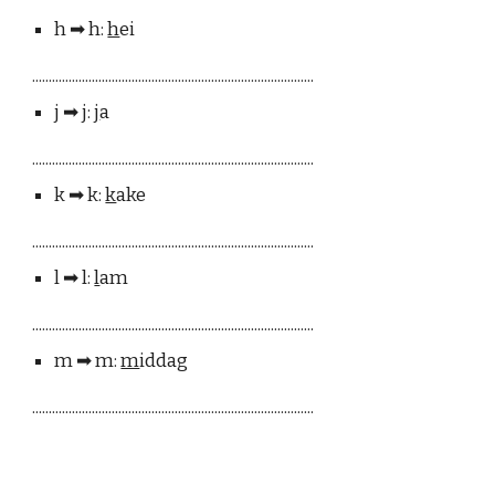
h
➡︎
h:
h
ei
.....................................................................................
j
➡︎
j:
j
a
.....................................................................................
k
➡︎
k:
k
ake
.....................................................................................
l
➡︎
l:
l
am
.....................................................................................
m
➡︎
m:
m
iddag
.....................................................................................