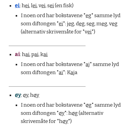
ei
: h
ei
, l
ei
, v
ei,
s
ei
(en fisk)
I noen ord har bokstavene "
eg
" samme lyd
som diftongen "
ei
":
j
eg
, d
eg
, s
eg
, m
eg
, v
eg
(alternativ skrivem
åte for "v
ei
")
.....................................................................................
ai
: h
ai
, p
ai,
k
ai
I noen ord har bokstavene "
aj
" samme lyd
som diftongen "
ai
": K
aj
a
.....................................................................................
øy
:
øy
, h
øy
I
noen ord har bokstavene "
øg
" samme lyd
som diftongen "
øy
":
h
øg
(alternativ
skrivemåte for "h
øy
")
.....................................................................................