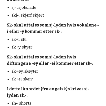
sj- :
sj
okolade
skj- :
skj
erf,
skj
ørt
Sk- skal uttales som sj-lyden hvis vokalene -
i eller -y kommer etter sk-:
sk+i:
sk
i
sk+y:
sk
yer
Sk- skal uttales som sj-lyden hvis
diftongene -øy eller -ei
kommer etter sk-:
sk+øy:
sk
øyter
sk+ei:
sk
eiv
I dette lånordet (fra engelsk) skrives sj-
lyden sh-:
sh-:
sh
orts