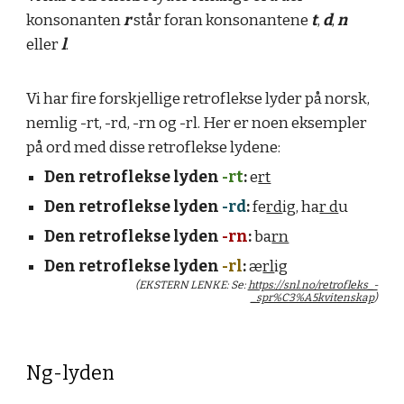
konsonanten
r
står foran konsonantene
t
,
d
,
n
eller
l
.
Vi har fire forskjellige retroflekse lyder på norsk,
nemlig -rt, -rd, -rn og -rl. Her er noen eksempler
på ord med disse retroflekse lydene:
Den retroflekse lyden
-rt
:
e
rt
Den retroflekse lyden
-
rd
:
f
e
rd
ig, ha
r d
u
Den retroflekse lyden
-rn
:
ba
rn
Den retroflekse lyden
-
rl
:
æ
rl
ig
(EKSTERN LENKE: Se:
https://snl.no/retrofleks_-
_spr%C3%A5kvitenskap
)
Ng-lyden