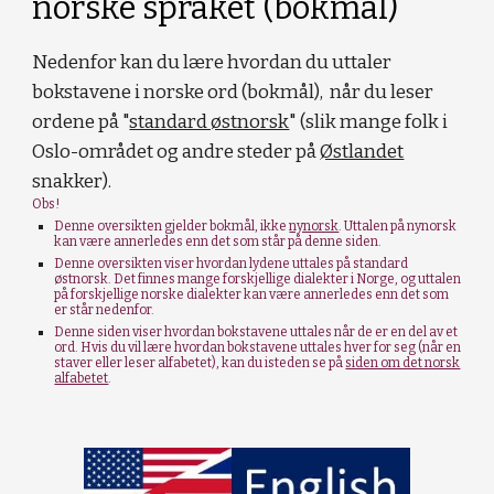
norske språket (bokmål)
Nedenfor kan du lære hvordan du uttaler
bokstavene i norske ord (bokmål), når du leser
ordene på "
standard østnorsk
" (slik mange folk i
Oslo-området og andre steder på
Østlandet
snakker).
Obs!
Denne oversikten gjelder bokmål, ikke
nynorsk
. Uttalen på nynorsk
kan være annerledes enn det som står på denne siden.
Denne oversikten viser hvordan lydene uttales på standard
østnorsk. Det finnes mange forskjellige dialekter i Norge, og uttalen
på forskjellige norske dialekter kan være annerledes enn det som
er står nedenfor.
Denne siden viser hvordan bokstavene uttales når de er en del av et
ord. Hvis du vil lære hvordan bokstavene uttales hver for seg (når en
staver eller leser alfabetet), kan du isteden se på
siden om det norsk
alfabetet
.