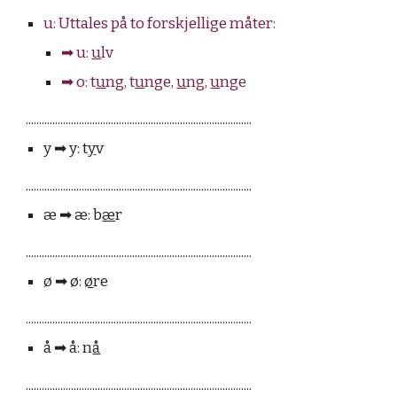
u: Uttales på to forskjellige måter:
➡︎ u:
u
lv
➡︎ o: t
u
ng, t
u
nge,
u
ng,
u
nge
.....................................................................................
y ➡︎ y: t
y
v
.....................................................................................
æ ➡︎ æ: b
æ
r
.....................................................................................
ø ➡︎ ø:
ø
re
.....................................................................................
å ➡︎ å: n
å
.....................................................................................