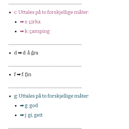
.....................................................................................
c: Uttales på to forskjellige måter:
➡︎
s:
c
irka
➡︎
k:
c
amping
.....................................................................................
d
➡︎
d: å
d
ra
.....................................................................................
f
➡︎
f:
f
in
.....................................................................................
g: Uttales på to forskjellige måter:
➡︎
g:
g
od
➡︎
j
:
gi, geit
.....................................................................................