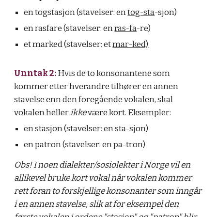
en togstasjon (stavelser: en
tog-sta
-sjon)
en rasfare (stavelser: en
ras-fa
-re)
et marked (stavelser: et
mar-ked)
Unntak 2:
Hvis de to konsonantene som
kommer etter hverandre tilhører en annen
stavelse enn den foregående vokalen, skal
vokalen heller
ikke
være kort. Eksempler:
en stasjon (stavelser: en sta-sjon)
en patron (stavelser: en pa-tron)
Obs! I noen dialekter/sosiolekter i Norge vil en
allikevel bruke kort vokal når vokalen kommer
rett foran to forskjellige konsonanter som inngår
i en annen stavelse, slik at for eksempel den