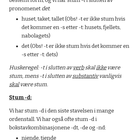
bestemt form, og vi har stum -t i slutten av
pronomenet
det
:
huset, taket, tallet (Obs! -t er ikke stum hvis
det kommer en -s etter -t: husets, fjellets,
nabolagets)
det
(Obs! -t er ikke stum hvis det kommer en
-s etter -t:
dets
)
Huskeregel: -t i slutten av
verb
skal
ikke
være
stum, mens -t i slutten av
substantiv
vanligvis
skal
være stum.
S
tum -d:
Vi har stum -d i den siste stavelsen i mange
ordenstall. Vi har også ofte stum -d i
bokstavkombinasjonene -dt, -de og -nd:
niende, tiende