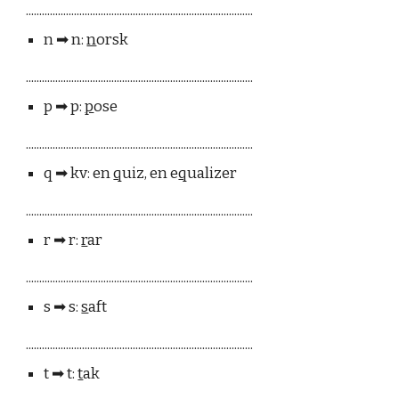
.....................................................................................
n ➡︎ n:
n
orsk
.....................................................................................
p ➡︎ p:
p
ose
.....................................................................................
q ➡︎ kv: en
q
uiz, en e
q
ualizer
.....................................................................................
r ➡︎ r:
r
ar
.....................................................................................
s ➡︎ s:
s
aft
.....................................................................................
t ➡︎ t:
t
ak