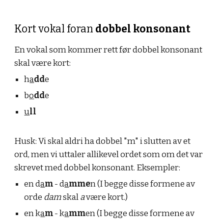
Kort vokal foran
dobbel konsonant
En
vokal som kommer rett før dobbel konsonant
skal være kort:
h
a
dd
e
b
o
dd
e
u
ll
Husk: Vi skal aldri ha dobbel "m" i slutten av et
ord, men vi uttaler allikevel ordet som om det var
skrevet med dobbel konsonant. Eksempler:
en d
a
m
- d
a
mme
n (I begge disse formene av
orde
dam
skal
a
være kort.)
en k
a
m
- k
a
mm
en
(I begge disse formene av