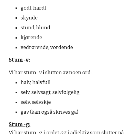
godt, hardt
skynde
stund, blund
kjørende
vedrørende, vordende
Stum -v:
Vi har stum -v i slutten av noen ord:
halv, halvfull
selv, selvsagt, selvfølgelig
sølv, sølvskje
gav (kan også skrives ga)
Stum -g:
Vi har stum -g i ordet
og
, i adjektiv som slutter på