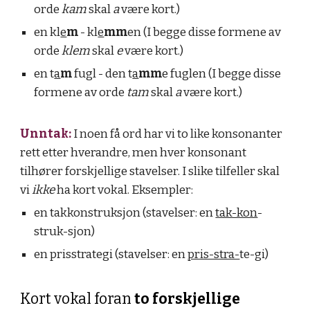
orde
k
am
skal
a
være kort.)
en kl
e
m
- kl
e
mm
en
(I begge disse formene av
orde
klem
skal
e
være kort.)
en t
a
m
fugl - den t
a
mm
e fuglen
(I begge disse
formene av orde
t
am
skal
a
være kort.)
Unntak:
I noen få ord har vi to like konsonanter
rett etter hverandre, men hver konsonant
tilhører forskjellige stavelser. I slike tilfeller skal
vi
ikke
ha kort vokal. Eksempler:
en takkonstruksjon (stavelser: en
tak-kon
-
struk-sjon)
en prisstrategi (stavelser: en
pris-stra-
te-gi)
Kort vokal foran
to forskjellige