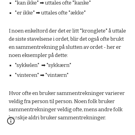
"kan ikke"
➡︎ uttales ofte "kanke"
"er ikke"
➡︎ uttales ofte "ækk
e"
I noen enkeltord der det er litt "kronglete" å uttale
de siste stavelsene i ordet, blir det også ofte brukt
en sammentrekning på slutten av ordet - her er
noen eksempler på dette:
"sykkelen"
➡︎ "sykkærn"
"vinteren"
➡︎ "vintærn"
Hvor ofte en bruker sammentrekninger varierer
veldig fra person til person. Noen folk bruker
sammentrekninger veldig ofte, mens andre folk
kanskje aldri bruker sammentrekninger.