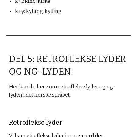
k+i:
k
ino,
k
irke
k+y:
k
ylling,
k
ylling
DEL 5: RETROFLEKSE LYDER
OG NG-LYDEN:
Her kan du lære om retroflekse lyder og ng-
lyden i det norske språket.
Retroflekse lyder
Vi har retroflekse lyder i mange ord der