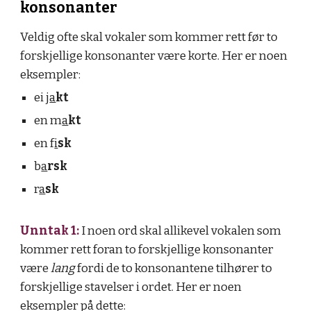
konsonanter
Veldig ofte skal vokaler som kommer rett før to
forskjellige konsonanter være korte. Her er noen
eksempler:
ei j
a
kt
en m
a
kt
en f
i
sk
b
a
rsk
r
a
sk
Unntak 1:
I noen ord skal allikevel vokalen som
kommer rett foran to forskjellige konsonanter
være
lang
fordi de to konsonantene tilhører to
forskjellige stavelser i ordet. Her er noen
eksempler på dette: