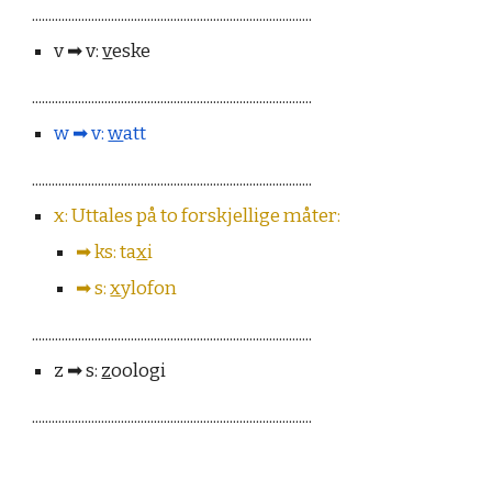
.....................................................................................
v ➡︎ v:
v
eske
.....................................................................................
w ➡︎ v:
w
att
.....................................................................................
x: Uttales på to forskjellige måter:
➡︎ ks: ta
x
i
➡︎ s:
x
ylofon
.....................................................................................
z ➡︎ s:
z
oologi
.....................................................................................