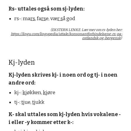
Rs- uttales også som sj-lyden:
rs-: ma
rs
, fa
rs
e, væ
r s
å god
(EKSTERN LENKE: Lær mer om rs-lyden her:
https://lingu.com/lingupedia/uttale/konsonantforbindelsene-rs-pa-
ostlandsk-og-bergensk
)
Kj-lyden
Kj-lyden skrives kj- i noen ord og tj- i noen
andre ord:
kj-:
kj
økken,
kj
øre
tj-:
tj
ue,
tj
ukk
K- skal uttales som kj-lyden hvis vokalene -
i eller -y kommer etter k-: