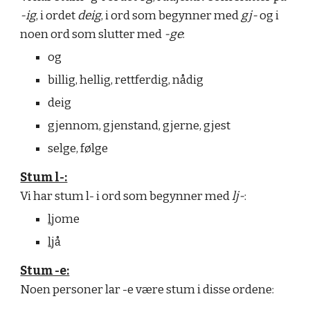
-ig
, i ordet
deig
, i ord som begynner med
gj-
og i
noen ord som slutter med
-ge
:
o
g
billi
g
, helli
g
, rettferdig, nådig
deig
gjennom, gjenstand, gjerne, gjest
selge, følge
Stum l-:
Vi har stum l- i ord som begynner med
lj-
:
l
jome
l
jå
Stum -e:
Noen personer lar -e være stum i disse ordene: