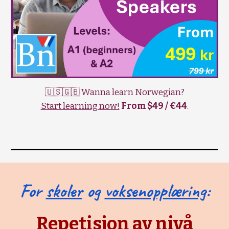
🇺🇸🇬🇧 Wanna learn Norwegian?
Start learning now!
From $49 / €44
.
For
skoler
og
voksenopplæring
:
Repetisjon av nivå