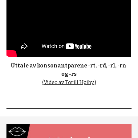
Uttale av konsonantparene -rt, -rd, -rl, -rn 
og -rs
(Video av Torill Høiby.)