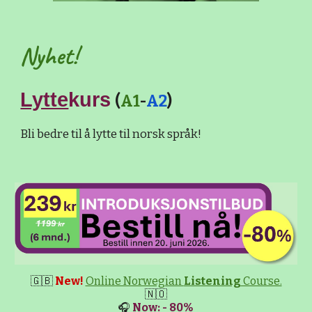
Nyhet!
Lytte
kurs
(
A1
-
A2
)
Bli bedre til å lytte til norsk språk!
🇬🇧
New!
Online Norwegian
Listening
Course.
🇳🇴
🎧
Now: - 80%