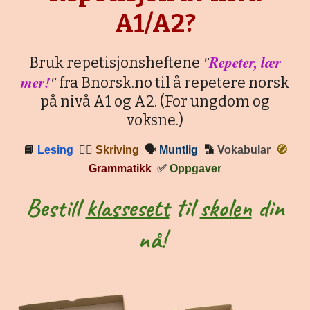
A1/A2?
"
Repeter, lær
Bruk repetisjonsheftene
mer!
"
fra Bnorsk.no til å repetere norsk
på nivå A1 og A2. (For ungdom og
voksne.)
📘
Lesing
✍🏼
Skriving
🗣
Muntlig
🔡
Vokabular
🧭
Grammatikk
✅
Oppgaver
Bestill
klassesett
til
skolen
din
nå!