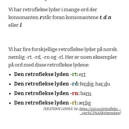
Vi har retroflekse lyder i mange ord der 
konsonanten 
r
 står foran konsonantene 
t
, 
d
, 
n
eller 
l
.
Vi har fire forskjellige retroflekse lyder på norsk, 
nemlig -rt, -rd, -rn og -rl. Her er noen eksempler 
på ord med disse retroflekse lydene:
Den retroflekse lyden 
-rt
:
e
rt
Den retroflekse lyden 
-
rd
: 
f
e
rd
ig, ha
r d
u
Den retroflekse lyden 
-rn
: 
ba
rn
Den retroflekse lyden 
-
rl
: 
æ
rl
ig
(EKSTERN LENKE: Se: 
https://snl.no/retrofleks_-
_spr%C3%A5kvitenskap
)