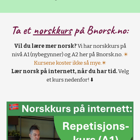
Ta et
norskkurs
på B
norsk.no:
Vil du lære mer norsk?
Vi har norskkurs på
nivå A1 (nybegynner) og A2 her på Bnorsk.no.
✴️
Kursene koster ikke så mye.✴️
Lær norsk på internett, når du har tid.
Velg
et kurs nedenfor! ⬇️