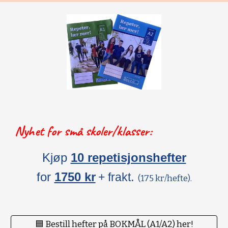
Nyhet for små skoler/klasser:
Kjøp
10 repetisjonshefter
for
1750 kr
.
+ frakt
(175 kr/hefte).
🟦 Bestill hefter på BOKMÅL (A1/A2) her!