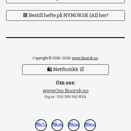
🟪 Bestill hefte på NYNORSK (A1) her!
Copyright © 2018-2026:
www.Bnorsk.no
.
🛍 Nettbutikk 🛒
Om oss:
www.Om.Bnorsk.no
Org.nr.: 930 388 963 MVA