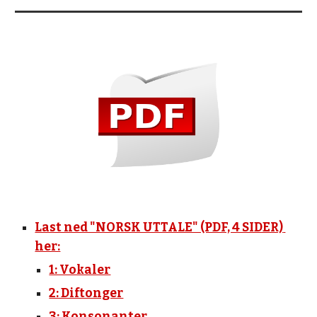
Last ned "NORSK UTTALE" (PDF, 4 SIDER) 
her:
1: Vokaler
2: Diftonger
3: Konsonanter