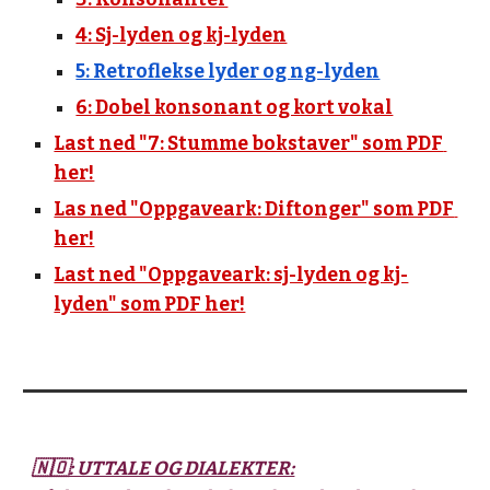
4: Sj-lyden og kj-lyden
5: Retroflekse lyder og ng-lyden
6: Dobel konsonant og kort vokal
Last ned "7: Stumme bokstaver" som PDF 
her!
Las ned "Oppgaveark: Diftonger" som PDF 
her!
Last ned "Oppgaveark: sj-lyden og kj-
lyden" som PDF her!
🇳🇴: UTTALE OG DIALEKTER: