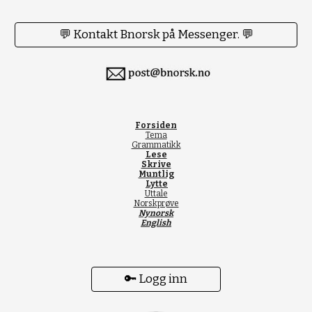
💬 Kontakt Bnorsk på Messenger. 💬
Forsiden
Tema
Grammatikk
Lese
Skrive
Muntlig
Lytte
Uttale
Norskprøve
Nynorsk
English
🔑 Logg inn