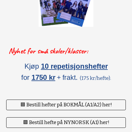
Nyhet for små skoler/klasser:
Kjøp
10 repetisjonshefter
for
1750 kr
.
+ frakt
(175 kr/hefte).
🟦 Bestill hefter på BOKMÅL (A1/A2) her!
🟪 Bestill hefte på NYNORSK (A1) her!