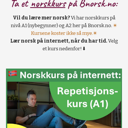
Ta et
norskkurs
på B
norsk.no:
Vil du lære mer norsk?
Vi har norskkurs på
nivå A1 (nybegynner) og A2 her på Bnorsk.no.
✴️
Kursene koster ikke så mye.✴️
Lær norsk på internett, når du har tid.
Velg
et kurs nedenfor! ⬇️