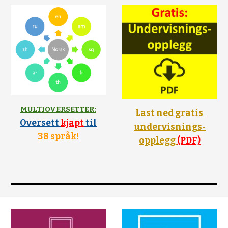
MULTIOVERSETTER:
Last ned gratis 
Oversett 
kjapt
 til
undervisnings-
38 språk!
opplegg 
(PDF)