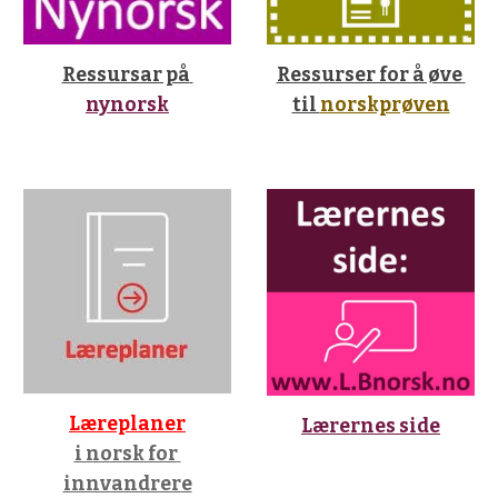
Ressursar på 
Ressurser for å øve 
nynorsk
til 
norskprøven
Læreplaner
Lærernes side
i norsk for 
innvandrere