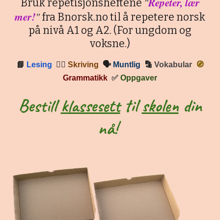
"
Repeter, lær
Bruk repetisjonsheftene
mer!
"
fra Bnorsk.no til å repetere norsk
på nivå A1 og A2. (For ungdom og
voksne.)
📘
Lesing
✍🏼
Skriving
🗣
Muntlig
🔡
Vokabular
🧭
Grammatikk
✅
Oppgaver
Bestill
klassesett
til
skolen
din
nå!