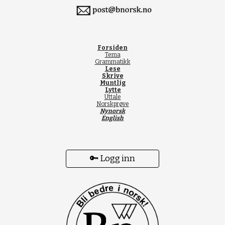
Forsiden
Tema
Grammatikk
Lese
Skrive
Muntlig
Lytte
Uttale
Norskprøve
Nynorsk
English
🔑 Logg inn