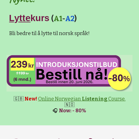
Lytte
kurs
(
A1
-
A2
)
Bli bedre til å lytte til norsk språk!
🇬🇧
New!
Online Norwegian
Listening
Course.
🇳🇴
🎧
Now: - 80%