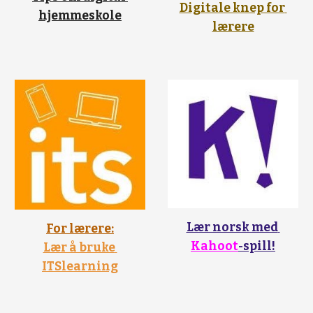
Digitale knep for 
hjemmeskole
lærere
Lær norsk med 
For lærere:
Kahoot
-spill!
Lær å bruke 
ITSlearning