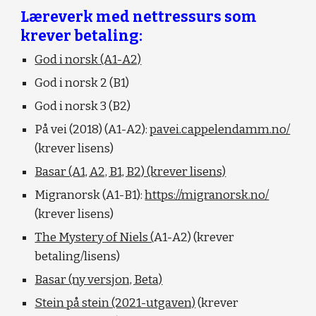
Læreverk med nettressurs so
m 
krever betaling
:
God i norsk (A1-A2)
God i norsk 2 (B1)
God i norsk 3 (B2)
På vei (2018) (A1-A2): 
pavei.cappelendamm.no/
(krever lisens)
Basar (A1, A2, B1, B2) (krever lisens)
Migranorsk (A1-B1): 
https://migranorsk.no/
(krever lisens)
The Mystery of Niels (
A1-A2) (krever 
betaling/lisens)
Basar (ny versjon, Beta)
Stein på stein (2021-utgaven)
 (krever 