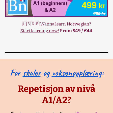
🇺🇸🇬🇧 Wanna learn Norwegian?
Start learning now!
From $49 / €44
.
For
skoler
og
voksenopplæring
:
Repetisjon av nivå
A1/A2?